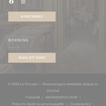
Facebook ((öppnas i ett nytt fönster))
Instagram ((öppnas i ett nytt fönster))
NYHETSBREV
BOKNING
BOKA ETT BORD
© 2026 Le Procope — Restaurangens webbplats skapad av
((öppnas i ett nytt fönster))
Zenchef
Förbehåll
ANVÄNDARVILLKOR
((öppnas i ett nytt fönster))
((öppnas i ett nytt fönster))
Policy för skydd av personuppgifter
Cookiespolicy