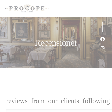
Cookie- hanteringspanel
Recensioner
Faceb
Insta
reviews_from_our_clients_following