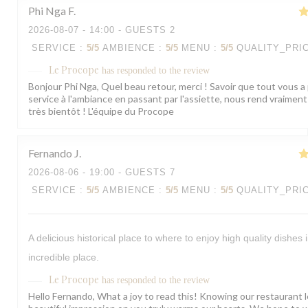
Phi Nga
F
2026-08-07
- 14:00 - GUESTS 2
SERVICE
:
5
/5
AMBIENCE
:
5
/5
MENU
:
5
/5
QUALITY_PRI
Le Procope
has responded to the review
Bonjour Phi Nga, Quel beau retour, merci ! Savoir que tout vous a 
service à l'ambiance en passant par l'assiette, nous rend vraimen
très bientôt ! L'équipe du Procope
Fernando
J
2026-08-06
- 19:00 - GUESTS 7
SERVICE
:
5
/5
AMBIENCE
:
5
/5
MENU
:
5
/5
QUALITY_PRI
A delicious historical place to where to enjoy high quality dishes 
incredible place.
Le Procope
has responded to the review
Hello Fernando, What a joy to read this! Knowing our restaurant l