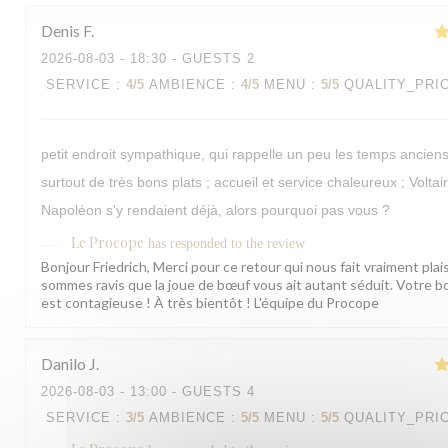
Denis
F
2026-08-03
- 18:30 - GUESTS 2
SERVICE
:
4
/5
AMBIENCE
:
4
/5
MENU
:
5
/5
QUALITY_PRI
petit endroit sympathique, qui rappelle un peu les temps ancien
surtout de très bons plats ; accueil et service chaleureux ; Voltai
Napoléon s'y rendaient déjà, alors pourquoi pas vous ?
Le Procope
has responded to the review
Bonjour Friedrich, Merci pour ce retour qui nous fait vraiment plai
sommes ravis que la joue de bœuf vous ait autant séduit. Votre
est contagieuse ! À très bientôt ! L'équipe du Procope
Danilo
J
2026-08-03
- 13:00 - GUESTS 4
SERVICE
:
3
/5
AMBIENCE
:
5
/5
MENU
:
5
/5
QUALITY_PRI