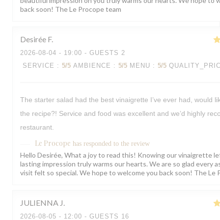
beautiful impression on you truly warms our hearts. We hope to
back soon! The Le Procope team
Desirée
F
2026-08-04
- 19:00 - GUESTS 2
SERVICE
:
5
/5
AMBIENCE
:
5
/5
MENU
:
5
/5
QUALITY_PRI
The starter salad had the best vinaigrette I’ve ever had, would li
the recipe?! Service and food was excellent and we’d highly r
restaurant.
Le Procope
has responded to the review
Hello Desirée, What a joy to read this! Knowing our vinaigrette le
lasting impression truly warms our hearts. We are so glad every a
visit felt so special. We hope to welcome you back soon! The Le
JULIENNA
J
2026-08-05
- 12:00 - GUESTS 16