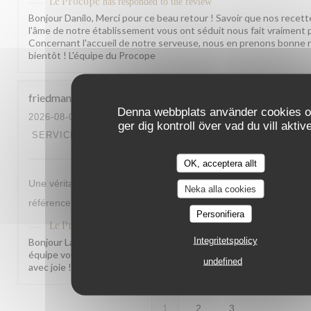
Le Procope
has responded to the review
Bonjour Danilo, Merci pour ce beau retour ! Savoir que nos recett
l'âme de notre établissement vous ont séduit nous fait vraiment pl
Concernant l'accueil de notre serveuse, nous en prenons bonne n
bientôt ! L'équipe du Procope
friedman
L
Denna webbplats använder cookies 
2026-08-03
- 12:30 - GUESTS 2
ger dig kontroll över vad du vill aktiv
SERVICE
:
5
/5
AMBIENCE
:
5
/5
MENU
:
5
/5
QUALITY_PRI
OK, acceptera allt
Une véritable institution avec des serveurs et serveuse extraordi
Neka alla cookies
référence par excellence
Personifiera
Le Procope
has responded to the review
Integritetspolicy
Bonjour Laurent, Merci pour ce retour aussi généreux ! Savoir qu
équipe vous a autant marqué nous fait vraiment plaisir. On leur t
undefined
avec joie ! À très bientôt parmi nous. L'équipe du Procope
1
2
3