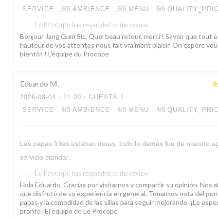
SERVICE
:
5
/5
AMBIENCE
:
5
/5
MENU
:
5
/5
QUALITY_PRI
Le Procope
has responded to the review
Bonjour Jang Gum Sic, Quel beau retour, merci ! Savoir que tout a 
hauteur de vos attentes nous fait vraiment plaisir. On espère vous
bientôt ! L'équipe du Procope
Eduardo
M
2026-08-04
- 21:00 - GUESTS 2
SERVICE
:
4
/5
AMBIENCE
:
4
/5
MENU
:
4
/5
QUALITY_PRI
Las papas fritas estaban duras, todo lo demás fue de nuestro ag
servicio standar.
Le Procope
has responded to the review
Hola Eduardo, Gracias por visitarnos y compartir su opinión. Nos a
que disfrutó de su experiencia en general. Tomamos nota del pun
papas y la comodidad de las sillas para seguir mejorando. ¡Le esp
pronto! El equipo de Le Procope