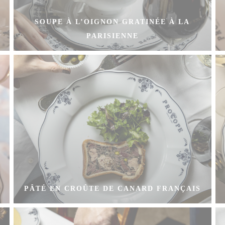
SOUPE À L’OIGNON GRATINÉE À LA
PARISIENNE
PÂTÉ EN CROÛTE DE CANARD FRANÇAIS