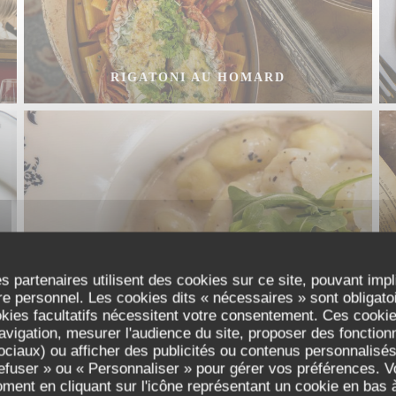
RIGATONI AU HOMARD
s partenaires utilisent des cookies sur ce site, pouvant impl
e personnel. Les cookies dits « nécessaires » sont obligatoir
okies facultatifs nécessitent votre consentement. Ces cookies
GNOCCHI À LA CRÈME DE CHAMPIGNONS
avigation, mesurer l'audience du site, proposer des fonctionna
À LA TRUFFE D’ÉTÉ
ciaux) ou afficher des publicités ou contenus personnalisés
refuser » ou « Personnaliser » pour gérer vos préférences. 
oment en cliquant sur l'icône représentant un cookie en bas