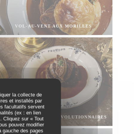
VOL-AU-VENT AUX MORILLES
iquer la collecte de
es et installés par
 facultatifs servent
lités (ex : en lien
FILET DE BŒUF DES RÉVOLUTIONNAIRES
. Cliquez sur « Tout
Vous pouvez modifier
 à gauche des pages