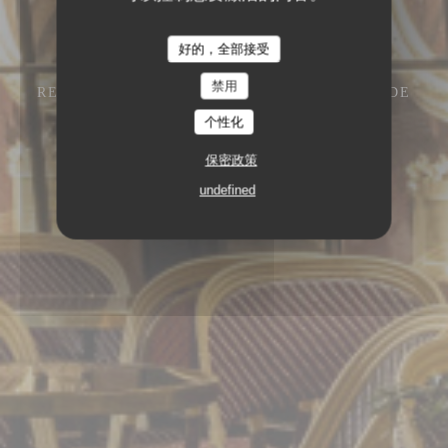
好的，全部接受
禁用
RESTAURANT – CAFÉ – GLACIER
13 RUE DE
L'ANCIENNE COMÉDIE 75006 PARIS
个性化
保密政策
undefined