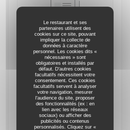
Le restaurant et ses
partenaires utilisent des
cookies sur ce site, pouvant
SAINT-VALENTIN 2025 : LES MENUS DE
impliquer la collecte de
CHEFS DE RESTAURANTS POUR UNE
données à caractère
PARENTHÈSE ENCHANTÉE À PARIS
personnel. Les cookies dits «
07/02/2025
nécessaires » sont
obligatoires et installés par
défaut. D'autres cookies
Cette année encore, les chefs mettent les petits
facultatifs nécessitent votre
consentement. Ces cookies
plats dans les grands pour séduire les gourmets.
facultatifs servent à analyser
votre navigation, mesurer
Le 14 février, tout doit être parfait : qu’on soit
l'audience du site, proposer
des fonctionnalités (ex : en
adepte d’ambiance romantique et de lumières
lien avec les réseaux
tamisées, ou d’une ambiance plus festive, le dîner
sociaux) ou afficher des
publicités ou contenus
de la Saint-Valentin doit faire chavirer les cœurs.
personnalisés. Cliquez sur «
Car si l’amour se célèbre au quotidien, la soirée des