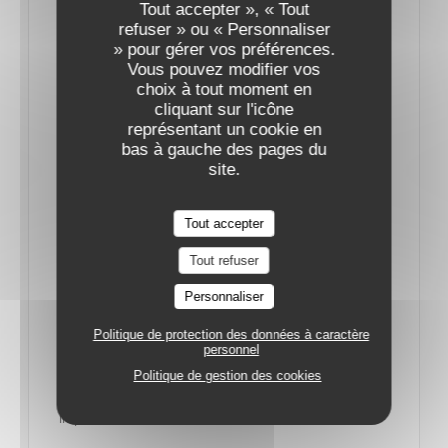
Tout accepter », « Tout
amoureux est l’occasion rêvée de voir les choses en
refuser » ou « Personnaliser
» pour gérer vos préférences.
grand. Pour émerveiller les palais, les chefs misent
Vous pouvez modifier vos
donc sur des produits d’exception et proposent des
choix à tout moment en
cliquant sur l'icône
menus raffinés dès 70 €. Avec la possibilité
représentant un cookie en
d’accorder chaque plat à un vin ou un champagne
bas à gauche des pages du
soigneusement sélectionné.
site.
Menu de chef Saint-Valentin au restaurant Procope
Tout accepter
:
Tout refuser
Un menu exceptionnel proposé par le Procope,
Personnaliser
mythique café parisien où la cuisine française règne
en maître.
Politique de protection des données à caractère
personnel
Politique de gestion des cookies
Apéritif : Coupe de champagne Moët & Chandon
impérial brut