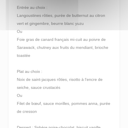
Entrée au choix :
Langoustines rôties, purée de butternut au citron
vert et gingembre, beurre blanc yuzu
Ou
Foie gras de canard français mi-cuit au poivre de
Sarawack, chutney aux fruits du mendiant, brioche
toastée
Plat au choix :
Noix de saint-jacques rôties, risotto à l'encre de
seiche, sauce crustacés
Ou
Filet de bœuf, sauce morilles, pommes anna, purée
de cresson
Dessert : Sphère poire-chocolat, biscuit vanille,