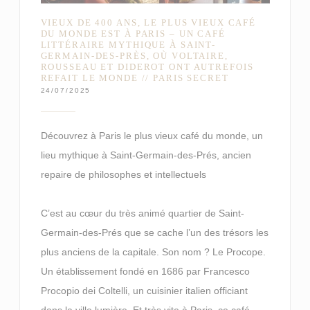
VIEUX DE 400 ANS, LE PLUS VIEUX CAFÉ
DU MONDE EST À PARIS – UN CAFÉ
LITTÉRAIRE MYTHIQUE À SAINT-
GERMAIN-DES-PRÈS, OÙ VOLTAIRE,
ROUSSEAU ET DIDEROT ONT AUTREFOIS
REFAIT LE MONDE // PARIS SECRET
24/07/2025
Découvrez à Paris le plus vieux café du monde, un
lieu mythique à Saint-Germain-des-Prés, ancien
repaire de philosophes et intellectuels
C’est au cœur du très animé quartier de Saint-
Germain-des-Prés que se cache l’un des trésors les
plus anciens de la capitale. Son nom ? Le Procope.
Un établissement fondé en 1686 par Francesco
Procopio dei Coltelli, un cuisinier italien officiant
dans la ville lumière. Et très vite à Paris, ce café –