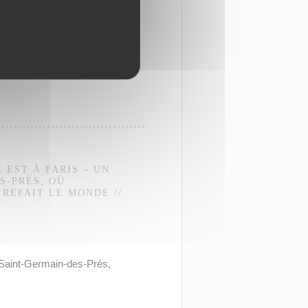
 EST À PARIS – UN
S-PRÈS, OÙ
REFAIT LE MONDE //
 Saint-Germain-des-Prés,