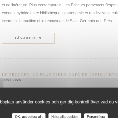
et de littérature. Plus contemporain, Les Éditeurs perpétuent l’espr
concept hybride entre bibliothèque, gastronomie et rendez-vous cul
incarnent la tradition et le renouveau de Saint-Germain-des-Prés
((ÖPPNAS I ETT NYTT FÖNSTER))
LÄS ARTIKELN
LE PROCOPE, LE PLUS VIEUX CAFÉ DE PARIS // PAR
28/08/2025
C’est au cœur du très animé quartier de Saint-Germain-des-Prés qu
bplats använder cookies och ger dig kontroll över vad du vil
les plus anciens de la capitale. Son nom ? Le Procope. Un établiss
devenu aujourd’hui le plus vieux café du monde. Un café littéraire élé
OK, acceptera allt
Neka alla cookies
Personifiera