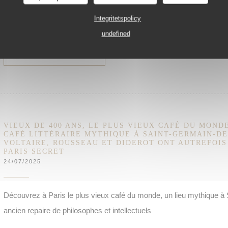
les penseurs et les intellectuels de l’époque…
Integritetspolicy
undefined
((ÖPPNAS I ETT NYTT FÖNSTER))
LÄS ARTIKELN
VIEUX DE 400 ANS, LE PLUS VIEUX CAFÉ DU MONDE
CAFÉ LITTÉRAIRE MYTHIQUE À SAINT-GERMAIN-DE
VOLTAIRE, ROUSSEAU ET DIDEROT ONT AUTREFOIS 
PARIS SECRET
24/07/2025
Découvrez à Paris le plus vieux café du monde, un lieu mythique à
ancien repaire de philosophes et intellectuels