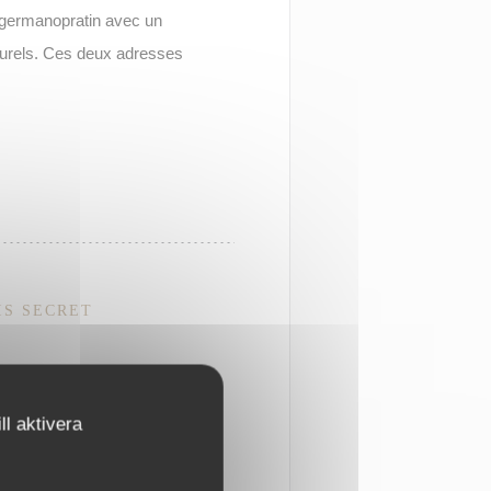
it germanopratin avec un
turels. Ces deux adresses
IS SECRET
e se cache l’un des trésors
l aktivera
ement fondé en 1686,
gant, prisé par les artistes,