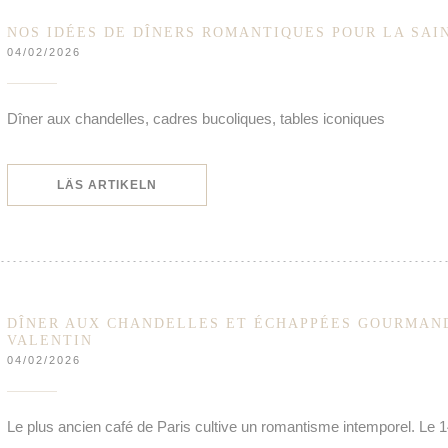
NOS IDÉES DE DÎNERS ROMANTIQUES POUR LA SAI
04/02/2026
Dîner aux chandelles, cadres bucoliques, tables iconiques
((ÖPPNAS I ETT NYTT FÖNSTER))
LÄS ARTIKELN
DÎNER AUX CHANDELLES ET ÉCHAPPÉES GOURMAND
VALENTIN
04/02/2026
Le plus ancien café de Paris cultive un romantisme intemporel. Le 1