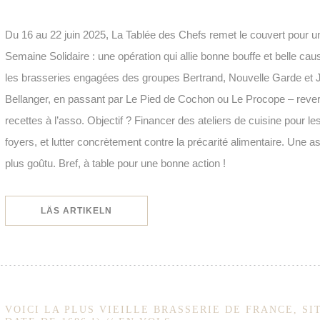
Du 16 au 22 juin 2025, La Tablée des Chefs remet le couvert pour un
Semaine Solidaire : une opération qui allie bonne bouffe et belle c
les brasseries engagées des groupes Bertrand, Nouvelle Garde et J
Bellanger, en passant par Le Pied de Cochon ou Le Procope – revers
recettes à l’asso. Objectif ? Financer des ateliers de cuisine pour le
foyers, et lutter concrètement contre la précarité alimentaire. Une as
plus goûtu. Bref, à table pour une bonne action !
((ÖPPNAS I ETT NYTT FÖNSTER))
LÄS ARTIKELN
VOICI LA PLUS VIEILLE BRASSERIE DE FRANCE, SI