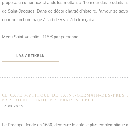
propose un dîner aux chandelles mettant à l’honneur des produits no
de Saint-Jacques. Dans ce décor chargé d’histoire, l’amour se savou
comme un hommage à l’art de vivre à la française.
Menu Saint-Valentin : 115 € par personne
((ÖPPNAS I ETT NYTT FÖNSTER))
LÄS ARTIKELN
CE CAFÉ MYTHIQUE DE SAINT-GERMAIN-DES-PRÉS 
EXPÉRIENCE UNIQUE // PARIS SELECT
12/09/2025
Le Procope, fondé en 1686, demeure le café le plus emblématique de