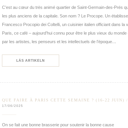
C’est au cœur du très animé quartier de Saint-Germain-des-Prés qu
les plus anciens de la capitale. Son nom ? Le Procope. Un établiss
Francesco Procopio dei Coltelli, un cuisinier italien officiant dans la vi
Paris, ce café – aujourd’hui connu pour être le plus vieux du monde – 
par les artistes, les penseurs et les intellectuels de l’époque…
((ÖPPNAS I ETT NYTT FÖNSTER))
LÄS ARTIKELN
QUE FAIRE À PARIS CETTE SEMAINE ? (16-22 JUIN) 
17/06/2025
On se fait une bonne brasserie pour soutenir la bonne cause