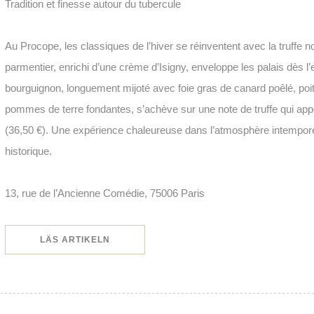
Tradition et finesse autour du tubercule
Au Procope, les classiques de l’hiver se réinventent avec la truffe n
parmentier, enrichi d’une crème d’Isigny, enveloppe les palais dès l’
bourguignon, longuement mijoté avec foie gras de canard poêlé, po
pommes de terre fondantes, s’achève sur une note de truffe qui app
(36,50 €). Une expérience chaleureuse dans l’atmosphère intempore
historique.
13, rue de l’Ancienne Comédie, 75006 Paris
((ÖPPNAS I ETT NYTT FÖNSTER))
LÄS ARTIKELN