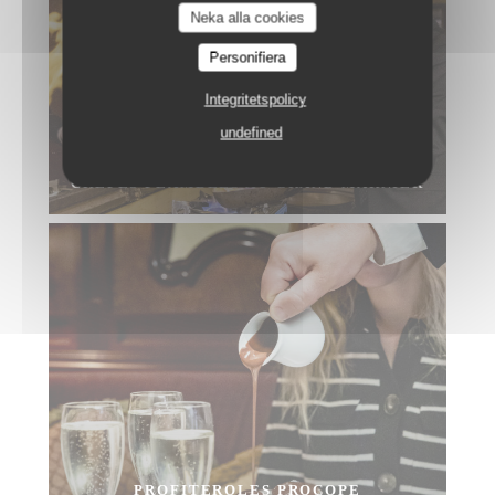
Neka alla cookies
Personifiera
Integritetspolicy
undefined
CRÊPES FLAMBÉES AU GRAND MARNIER
PROFITEROLES PROCOPE