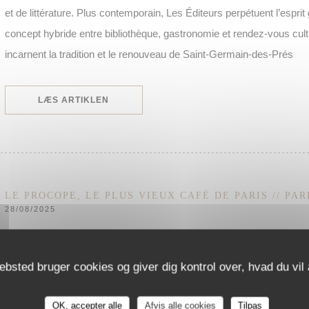
et de littérature. Plus contemporain, Les Éditeurs perpétuent l’espr
concept hybride entre bibliothèque, gastronomie et rendez-vous cul
incarnent la tradition et le renouveau de Saint-Germain-des-Prés
((ÅBNER I ET NYT VINDUE))
LÆS ARTIKLEN
LE PROCOPE, LE PLUS VIEUX CAFÉ DE PARIS // PAR
28/08/2025
C’est au cœur du très animé quartier de Saint-Germain-des-Prés qu
ebsted bruger cookies og giver dig kontrol over, hvad du vil 
les plus anciens de la capitale. Son nom ? Le Procope. Un établiss
devenu aujourd’hui le plus vieux café du monde. Un café littéraire élé
OK, accepter alle
Afvis alle cookies
Tilpas