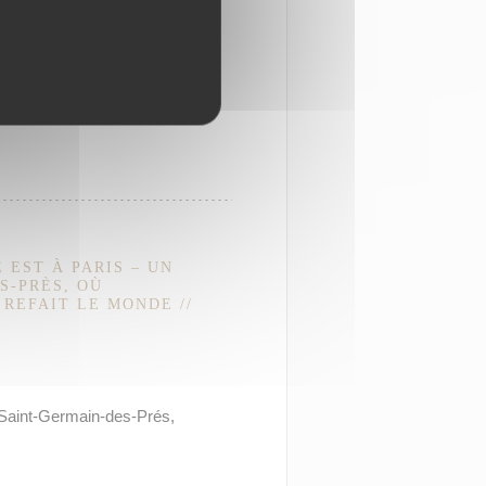
 EST À PARIS – UN
S-PRÈS, OÙ
REFAIT LE MONDE //
 Saint-Germain-des-Prés,