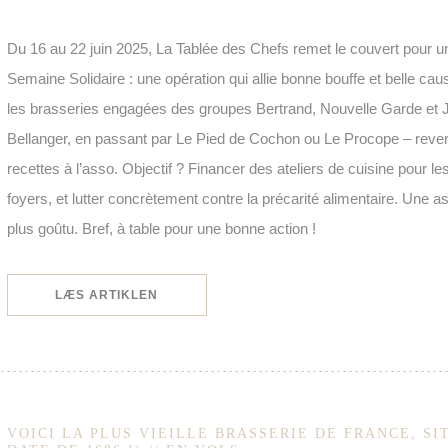
Du 16 au 22 juin 2025, La Tablée des Chefs remet le couvert pour un
Semaine Solidaire : une opération qui allie bonne bouffe et belle c
les brasseries engagées des groupes Bertrand, Nouvelle Garde et J
Bellanger, en passant par Le Pied de Cochon ou Le Procope – revers
recettes à l’asso. Objectif ? Financer des ateliers de cuisine pour le
foyers, et lutter concrètement contre la précarité alimentaire. Une as
plus goûtu. Bref, à table pour une bonne action !
((ÅBNER I ET NYT VINDUE))
LÆS ARTIKLEN
VOICI LA PLUS VIEILLE BRASSERIE DE FRANCE, SI