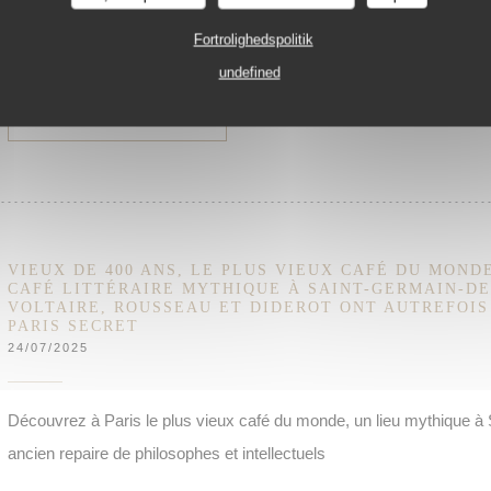
les penseurs et les intellectuels de l’époque…
Fortrolighedspolitik
undefined
((ÅBNER I ET NYT VINDUE))
LÆS ARTIKLEN
VIEUX DE 400 ANS, LE PLUS VIEUX CAFÉ DU MONDE
CAFÉ LITTÉRAIRE MYTHIQUE À SAINT-GERMAIN-DE
VOLTAIRE, ROUSSEAU ET DIDEROT ONT AUTREFOIS 
PARIS SECRET
24/07/2025
Découvrez à Paris le plus vieux café du monde, un lieu mythique à
ancien repaire de philosophes et intellectuels