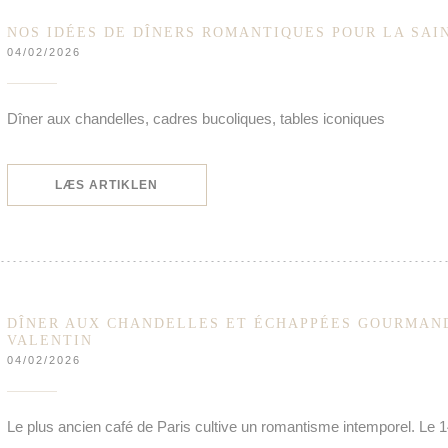
NOS IDÉES DE DÎNERS ROMANTIQUES POUR LA SAI
04/02/2026
Dîner aux chandelles, cadres bucoliques, tables iconiques
((ÅBNER I ET NYT VINDUE))
LÆS ARTIKLEN
DÎNER AUX CHANDELLES ET ÉCHAPPÉES GOURMAND
VALENTIN
04/02/2026
Le plus ancien café de Paris cultive un romantisme intemporel. Le 1