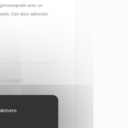
it germanopratin avec un
turels. Ces deux adresses
IS SECRET
e se cache l’un des trésors
aktivere
ement fondé en 1686,
gant, prisé par les artistes,