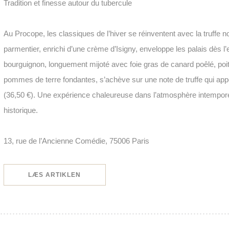
Tradition et finesse autour du tubercule
Au Procope, les classiques de l’hiver se réinventent avec la truffe n
parmentier, enrichi d’une crème d’Isigny, enveloppe les palais dès l’
bourguignon, longuement mijoté avec foie gras de canard poêlé, po
pommes de terre fondantes, s’achève sur une note de truffe qui app
(36,50 €). Une expérience chaleureuse dans l’atmosphère intempore
historique.
13, rue de l’Ancienne Comédie, 75006 Paris
((ÅBNER I ET NYT VINDUE))
LÆS ARTIKLEN