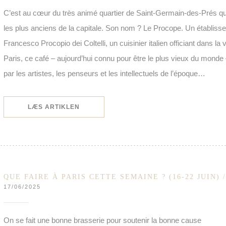
C’est au cœur du très animé quartier de Saint-Germain-des-Prés qu
les plus anciens de la capitale. Son nom ? Le Procope. Un établiss
Francesco Procopio dei Coltelli, un cuisinier italien officiant dans la vi
Paris, ce café – aujourd’hui connu pour être le plus vieux du monde – 
par les artistes, les penseurs et les intellectuels de l’époque…
((ÅBNER I ET NYT VINDUE))
LÆS ARTIKLEN
QUE FAIRE À PARIS CETTE SEMAINE ? (16-22 JUIN) 
17/06/2025
On se fait une bonne brasserie pour soutenir la bonne cause