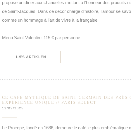
propose un dîner aux chandelles mettant à l’honneur des produits no
de Saint-Jacques. Dans ce décor chargé d’histoire, l’amour se savou
comme un hommage à l’art de vivre à la française.
Menu Saint-Valentin : 115 € par personne
((ÅBNER I ET NYT VINDUE))
LÆS ARTIKLEN
CE CAFÉ MYTHIQUE DE SAINT-GERMAIN-DES-PRÉS 
EXPÉRIENCE UNIQUE // PARIS SELECT
12/09/2025
Le Procope, fondé en 1686, demeure le café le plus emblématique de