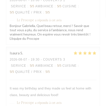
2026-08-07
- 20:00 - COUVERTS 1
SERVICE
:
5
/5
AMBIANCE
:
5
/5
CUISINE
:
5
/5
QUALITÉ / PRIX
:
5
/5
Le Procope
a répondu à cet avis
Bonjour Gabriella, Quel beau retour, merci ! Savoir que
tout vous a plu, du service à l'ambiance, nous rend
vraiment heureux. On espère vous revoir très bientôt !
L'équipe du Procope
Isaura
S
2026-08-07
- 19:30 - COUVERTS 3
SERVICE
:
5
/5
AMBIANCE
:
5
/5
CUISINE
:
5
/5
QUALITÉ / PRIX
:
5
/5
It was my birthday and they made us feel at home with
class, beauty and delicious food!
Le Procope
a répondu à cet avis