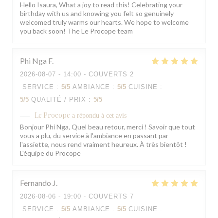
Hello Isaura, What a joy to read this! Celebrating your
birthday with us and knowing you felt so genuinely
welcomed truly warms our hearts. We hope to welcome
you back soon! The Le Procope team
Phi Nga
F
2026-08-07
- 14:00 - COUVERTS 2
SERVICE
:
5
/5
AMBIANCE
:
5
/5
CUISINE
:
5
/5
QUALITÉ / PRIX
:
5
/5
Le Procope
a répondu à cet avis
Bonjour Phi Nga, Quel beau retour, merci ! Savoir que tout
vous a plu, du service à l'ambiance en passant par
l'assiette, nous rend vraiment heureux. À très bientôt !
L'équipe du Procope
Fernando
J
2026-08-06
- 19:00 - COUVERTS 7
SERVICE
:
5
/5
AMBIANCE
:
5
/5
CUISINE
: