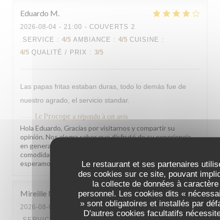
Eduardo
M
2026-08-04
- 21:00 - COUVERTS 2
SERVICE
:
4
/5
AMBIANCE
:
4
/5
CUISINE
:
4
/5
QUALITÉ / PRIX
:
3
/5
Las papas fritas estaban duras, todo lo demás fue de
nuestro agrado, el servicio standar.
Le Procope
a répondu à cet avis
Hola Eduardo, Gracias por visitarnos y compartir su
opinión. Nos alegra saber que disfrutó de su experiencia
en general. Tomamos nota del punto sobre las papas y la
comodidad de las sillas para seguir mejorando. ¡Le
esperamos pronto! El equipo de Le Procope
Le restaurant et ses partenaires utilis
des cookies sur ce site, pouvant impli
la collecte de données à caractère
Mireille
N
personnel. Les cookies dits « nécessa
» sont obligatoires et installés par déf
2026-08-04
- 18:00 - COUVERTS 2
D'autres cookies facultatifs nécessit
SERVICE
:
5
/5
AMBIANCE
:
5
/5
CUISINE
: