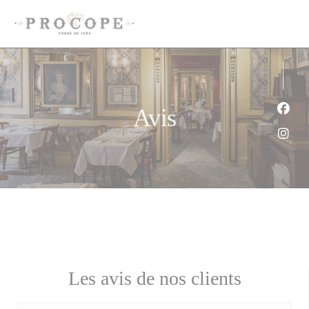
Personnalisation de vos choix en matière de cookies
Avis
Face
Inst
Les avis de nos clients