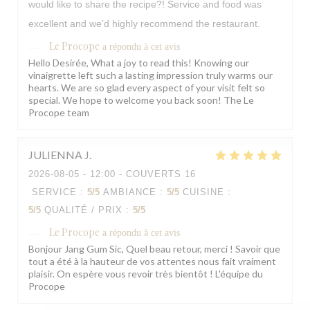
would like to share the recipe?! Service and food was
excellent and we’d highly recommend the restaurant.
Le Procope
a répondu à cet avis
Hello Desirée, What a joy to read this! Knowing our
vinaigrette left such a lasting impression truly warms our
hearts. We are so glad every aspect of your visit felt so
special. We hope to welcome you back soon! The Le
Procope team
JULIENNA
J
2026-08-05
- 12:00 - COUVERTS 16
SERVICE
:
5
/5
AMBIANCE
:
5
/5
CUISINE
:
5
/5
QUALITÉ / PRIX
:
5
/5
Le Procope
a répondu à cet avis
Bonjour Jang Gum Sic, Quel beau retour, merci ! Savoir que
tout a été à la hauteur de vos attentes nous fait vraiment
plaisir. On espère vous revoir très bientôt ! L'équipe du
Procope