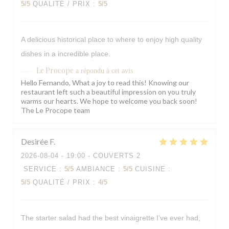
5
/5
QUALITÉ / PRIX
:
5
/5
A delicious historical place to where to enjoy high quality
dishes in a incredible place.
Le Procope
a répondu à cet avis
Hello Fernando, What a joy to read this! Knowing our
restaurant left such a beautiful impression on you truly
warms our hearts. We hope to welcome you back soon!
The Le Procope team
Desirée
F
2026-08-04
- 19:00 - COUVERTS 2
SERVICE
:
5
/5
AMBIANCE
:
5
/5
CUISINE
:
5
/5
QUALITÉ / PRIX
:
4
/5
The starter salad had the best vinaigrette I’ve ever had,