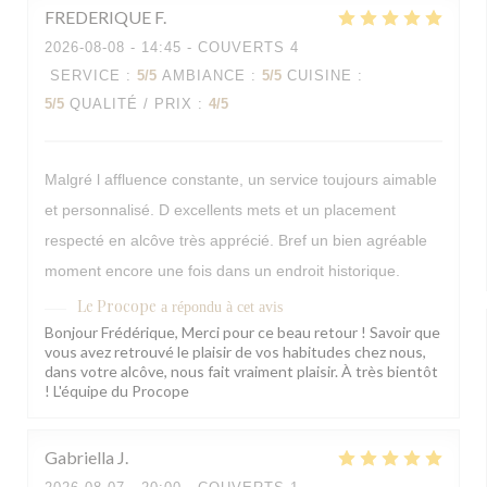
FREDERIQUE
F
2026-08-08
- 14:45 - COUVERTS 4
SERVICE
:
5
/5
AMBIANCE
:
5
/5
CUISINE
:
5
/5
QUALITÉ / PRIX
:
4
/5
Malgré l affluence constante, un service toujours aimable
et personnalisé. D excellents mets et un placement
respecté en alcôve très apprécié. Bref un bien agréable
moment encore une fois dans un endroit historique.
Le Procope
a répondu à cet avis
Bonjour Frédérique, Merci pour ce beau retour ! Savoir que
vous avez retrouvé le plaisir de vos habitudes chez nous,
dans votre alcôve, nous fait vraiment plaisir. À très bientôt
! L'équipe du Procope
Gabriella
J