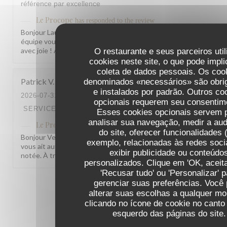
référence par excellence
Le Procope
has responded to the review
Bonjour Laurent, Merci pour ce retour aussi généreux ! Savoir qu
équipe vous a autant marqué nous fait vraiment plaisir. On leur t
avec joie ! À très bientôt parmi nous. L'équipe du Procope
O restaurante e seus parceiros uti
cookies neste site, o que pode impli
coleta de dados pessoais. Os coo
Patrick
V
denominados «necessários» são obrig
e instalados por padrão. Outros co
2026-07-31
- 19:15 - GUESTS 2
opcionais requerem seu consentim
SERVICE
:
4
/5
AMBIENCE
:
4
/5
MENU
:
5
/5
QUALITY_PRI
Esses cookies opcionais servem 
analisar sua navegação, medir a aud
Le Procope
has responded to the review
do site, oferecer funcionalidades 
Bonjour Veron, Merci pour ce beau retour ! Nous sommes ravis que
exemplo, relacionadas às redes soci
vous ait autant plu. Pour le rapport qualité-prix, votre remarque e
exibir publicidade ou conteúdo
notée. À très bientôt ! L'équipe du Procope
personalizados. Clique em 'OK, aceita
'Recusar tudo' ou 'Personalizar' p
gerenciar suas preferências. Você
1
2
3
alterar suas escolhas a qualquer m
clicando no ícone de cookie no canto 
esquerdo das páginas do site.