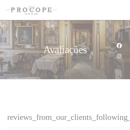
Painel de Gerenciamento de Cookies
Avaliações
Face
Inst
reviews_from_our_clients_following