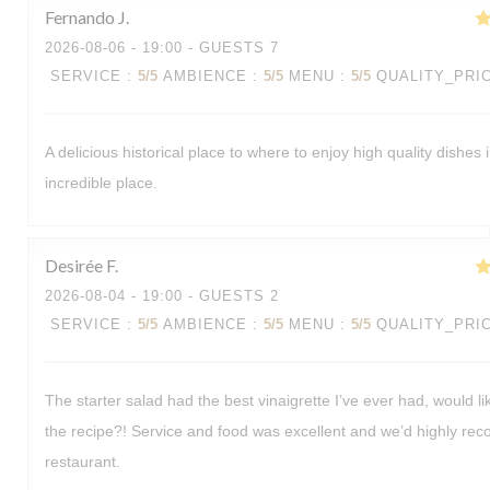
Fernando
J
2026-08-06
- 19:00 - GUESTS 7
SERVICE
:
5
/5
AMBIENCE
:
5
/5
MENU
:
5
/5
QUALITY_PRI
A delicious historical place to where to enjoy high quality dishes 
incredible place.
Desirée
F
2026-08-04
- 19:00 - GUESTS 2
SERVICE
:
5
/5
AMBIENCE
:
5
/5
MENU
:
5
/5
QUALITY_PRI
The starter salad had the best vinaigrette I’ve ever had, would li
the recipe?! Service and food was excellent and we’d highly r
restaurant.