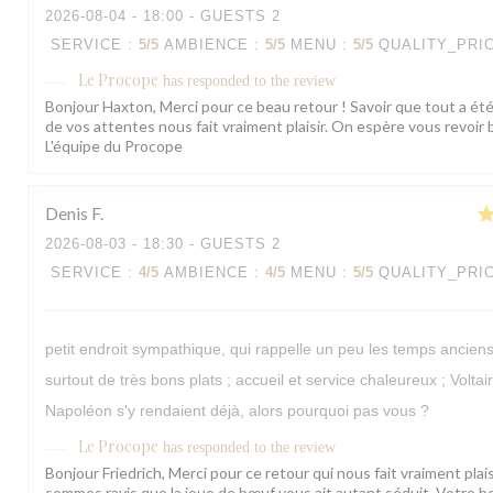
2026-08-04
- 18:00 - GUESTS 2
SERVICE
:
5
/5
AMBIENCE
:
5
/5
MENU
:
5
/5
QUALITY_PRI
Le Procope
has responded to the review
Bonjour Haxton, Merci pour ce beau retour ! Savoir que tout a été
de vos attentes nous fait vraiment plaisir. On espère vous revoir 
L'équipe du Procope
Denis
F
2026-08-03
- 18:30 - GUESTS 2
SERVICE
:
4
/5
AMBIENCE
:
4
/5
MENU
:
5
/5
QUALITY_PRI
petit endroit sympathique, qui rappelle un peu les temps ancien
surtout de très bons plats ; accueil et service chaleureux ; Voltai
Napoléon s'y rendaient déjà, alors pourquoi pas vous ?
Le Procope
has responded to the review
Bonjour Friedrich, Merci pour ce retour qui nous fait vraiment plai
sommes ravis que la joue de bœuf vous ait autant séduit. Votre