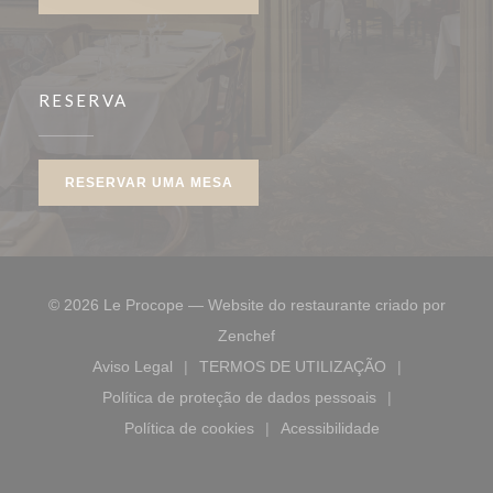
RESERVA
RESERVAR UMA MESA
© 2026 Le Procope — Website do restaurante criado por
((abre numa nova janela))
Zenchef
Aviso Legal
TERMOS DE UTILIZAÇÃO
((abre numa nova janela))
((abre numa nova janela))
Política de proteção de dados pessoais
((abre numa nova janela))
Política de cookies
Acessibilidade
((abre numa nova janela))
((abre numa nova janel