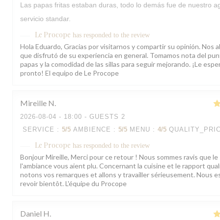
Las papas fritas estaban duras, todo lo demás fue de nuestro ag
servicio standar.
Le Procope
has responded to the review
Hola Eduardo, Gracias por visitarnos y compartir su opinión. Nos a
que disfrutó de su experiencia en general. Tomamos nota del pun
papas y la comodidad de las sillas para seguir mejorando. ¡Le esp
pronto! El equipo de Le Procope
Mireille
N
2026-08-04
- 18:00 - GUESTS 2
SERVICE
:
5
/5
AMBIENCE
:
5
/5
MENU
:
4
/5
QUALITY_PRI
Le Procope
has responded to the review
Bonjour Mireille, Merci pour ce retour ! Nous sommes ravis que le 
l'ambiance vous aient plu. Concernant la cuisine et le rapport qual
notons vos remarques et allons y travailler sérieusement. Nous 
revoir bientôt. L'équipe du Procope
Daniel
H