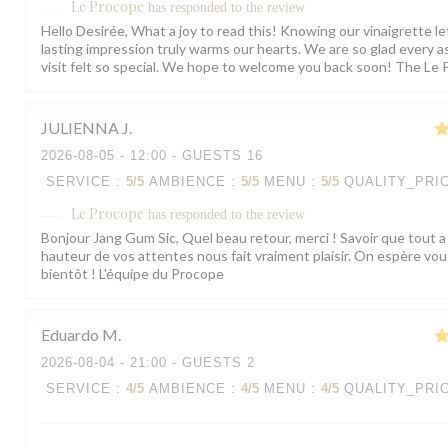
Le Procope
has responded to the review
Hello Desirée, What a joy to read this! Knowing our vinaigrette le
lasting impression truly warms our hearts. We are so glad every a
visit felt so special. We hope to welcome you back soon! The Le
JULIENNA
J
2026-08-05
- 12:00 - GUESTS 16
SERVICE
:
5
/5
AMBIENCE
:
5
/5
MENU
:
5
/5
QUALITY_PRI
Le Procope
has responded to the review
Bonjour Jang Gum Sic, Quel beau retour, merci ! Savoir que tout a 
hauteur de vos attentes nous fait vraiment plaisir. On espère vous
bientôt ! L'équipe du Procope
Eduardo
M
2026-08-04
- 21:00 - GUESTS 2
SERVICE
:
4
/5
AMBIENCE
:
4
/5
MENU
:
4
/5
QUALITY_PRI