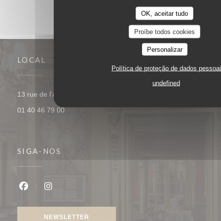
OK, aceitar tudo
Proíbe todos cookies
Personalizar
LOCAL
Política de proteção de dados pessoa
undefined
((abre numa nova jane
13 rue de l'Ancienne Comédie 75006 Paris
01 40 46 79 00
SIGA-NOS
Facebook ((abre numa nova janela))
Instagram ((abre numa nova janela))
NEWSLETTER