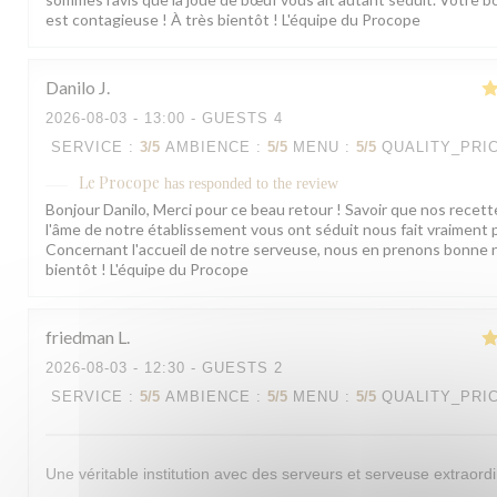
est contagieuse ! À très bientôt ! L'équipe du Procope
Danilo
J
2026-08-03
- 13:00 - GUESTS 4
SERVICE
:
3
/5
AMBIENCE
:
5
/5
MENU
:
5
/5
QUALITY_PRI
Le Procope
has responded to the review
Bonjour Danilo, Merci pour ce beau retour ! Savoir que nos recett
l'âme de notre établissement vous ont séduit nous fait vraiment pl
Concernant l'accueil de notre serveuse, nous en prenons bonne n
bientôt ! L'équipe du Procope
friedman
L
2026-08-03
- 12:30 - GUESTS 2
SERVICE
:
5
/5
AMBIENCE
:
5
/5
MENU
:
5
/5
QUALITY_PRI
Une véritable institution avec des serveurs et serveuse extraordi