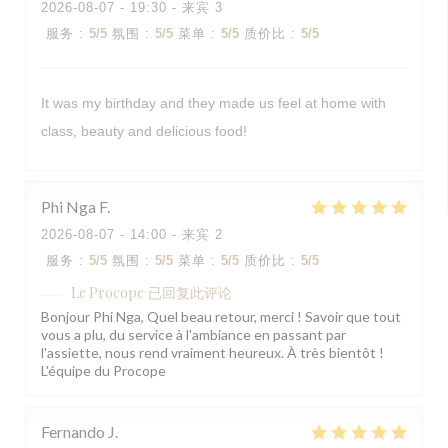
2026-08-07
- 19:30 - 来宾 3
服务
:
5
/5
氛围
:
5
/5
菜单
:
5
/5
质价比
:
5
/5
It was my birthday and they made us feel at home with
class, beauty and delicious food!
Phi Nga
F
2026-08-07
- 14:00 - 来宾 2
服务
:
5
/5
氛围
:
5
/5
菜单
:
5
/5
质价比
:
5
/5
Le Procope
已回复此评论
Bonjour Phi Nga, Quel beau retour, merci ! Savoir que tout
vous a plu, du service à l'ambiance en passant par
l'assiette, nous rend vraiment heureux. À très bientôt !
L'équipe du Procope
Fernando
J