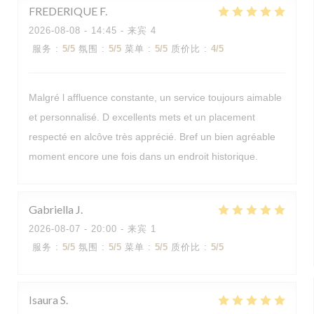
FREDERIQUE
F
2026-08-08
- 14:45 - 来宾 4
服务
:
5
/5
氛围
:
5
/5
菜单
:
5
/5
质价比
:
4
/5
Malgré l affluence constante, un service toujours aimable
et personnalisé. D excellents mets et un placement
respecté en alcôve très apprécié. Bref un bien agréable
moment encore une fois dans un endroit historique.
Gabriella
J
2026-08-07
- 20:00 - 来宾 1
服务
:
5
/5
氛围
:
5
/5
菜单
:
5
/5
质价比
:
5
/5
Isaura
S