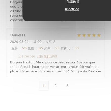
保密政策
Bonjour Mireille, Merci pour ce retour ! Nous sommes ravis
que le service et l'ambiance vous aient plu. Concernant la
undefined
cuisine et le rapport qualité/prix, nous notons vos
remarques et allons y travailler sérieusement. Nous
espérons vous revoir bientôt. L'équipe du Procope
Daniel
H
2026-08-04
- 18:00 - 来宾 2
服务
:
5
/5
氛围
:
5
/5
菜单
:
5
/5
质价比
:
5
/5
Le Procope
已回复此评论
Bonjour Haxton, Merci pour ce beau retour ! Savoir que
tout a été à la hauteur de vos attentes nous fait vraiment
plaisir. On espère vous revoir bientôt ! L'équipe du Procope
1
2
3