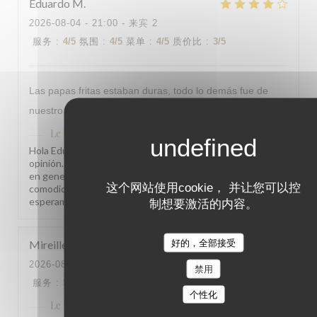
Eduardo
M
2026-08-04
- 21:00 - 来宾 2
服务
:
4
/5
氛围
:
4
/5
菜单
:
4
/5
质价比
:
3
/5
Las papas fritas estaban duras, todo lo demás fue de
nuestro agrado, el servicio standar.
Le Procope
已回复此评论
Hola Eduardo, Gracias por visitarnos y compartir su
opinión. Nos alegra saber que disfrutó de su experiencia
en general. Tomamos nota del punto sobre las papas y la
这个网站使用cookie， 并让您可以控
comodidad de las sillas para seguir mejorando. ¡Le
esperamos pronto! El equipo de Le Procope
制想要激活的内容。
好的，全部接受
Mireille
N
2026-08-04
- 18:00 - 来宾 2
禁用
服务
:
5
/5
氛围
:
5
/5
菜单
:
4
/5
质价比
:
4
/5
个性化
Le Procope
已回复此评论