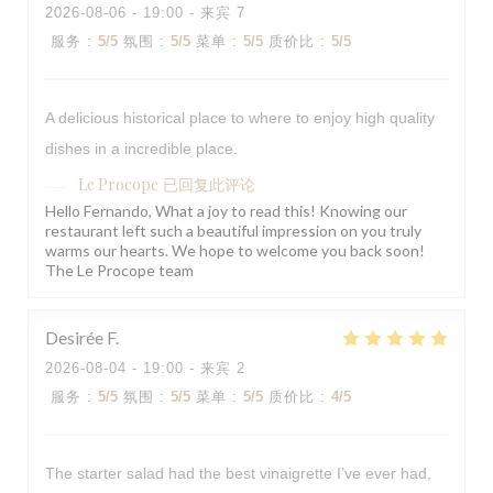
2026-08-06
- 19:00 - 来宾 7
服务
:
5
/5
氛围
:
5
/5
菜单
:
5
/5
质价比
:
5
/5
A delicious historical place to where to enjoy high quality
dishes in a incredible place.
Le Procope
已回复此评论
Hello Fernando, What a joy to read this! Knowing our
restaurant left such a beautiful impression on you truly
warms our hearts. We hope to welcome you back soon!
The Le Procope team
Desirée
F
2026-08-04
- 19:00 - 来宾 2
服务
:
5
/5
氛围
:
5
/5
菜单
:
5
/5
质价比
:
4
/5
The starter salad had the best vinaigrette I’ve ever had,