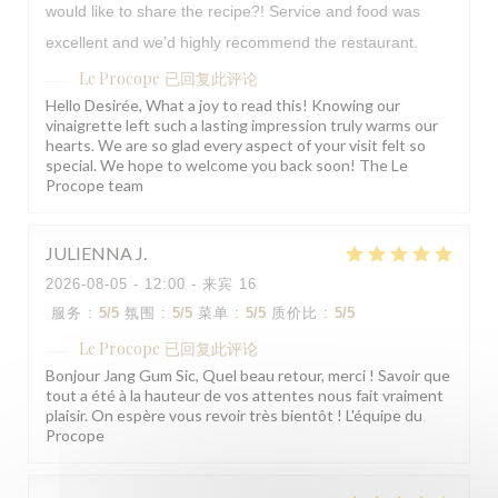
would like to share the recipe?! Service and food was
excellent and we’d highly recommend the restaurant.
Le Procope
已回复此评论
Hello Desirée, What a joy to read this! Knowing our
vinaigrette left such a lasting impression truly warms our
hearts. We are so glad every aspect of your visit felt so
special. We hope to welcome you back soon! The Le
Procope team
JULIENNA
J
2026-08-05
- 12:00 - 来宾 16
服务
:
5
/5
氛围
:
5
/5
菜单
:
5
/5
质价比
:
5
/5
Le Procope
已回复此评论
Bonjour Jang Gum Sic, Quel beau retour, merci ! Savoir que
tout a été à la hauteur de vos attentes nous fait vraiment
plaisir. On espère vous revoir très bientôt ! L'équipe du
Procope