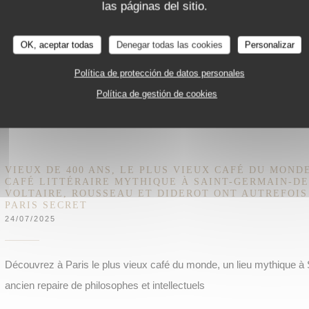
las páginas del sitio.
les penseurs et les intellectuels de l’époque…
OK, aceptar todas
Denegar todas las cookies
Personalizar
Política de protección de datos personales
((ABRE EN UNA NUEVA VENTANA))
LEA EL ARTICULO
Política de gestión de cookies
VIEUX DE 400 ANS, LE PLUS VIEUX CAFÉ DU MONDE
CAFÉ LITTÉRAIRE MYTHIQUE À SAINT-GERMAIN-DE
VOLTAIRE, ROUSSEAU ET DIDEROT ONT AUTREFOIS 
PARIS SECRET
24/07/2025
Découvrez à Paris le plus vieux café du monde, un lieu mythique à
ancien repaire de philosophes et intellectuels