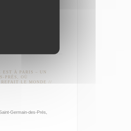
 EST À PARIS – UN
S-PRÈS, OÙ
REFAIT LE MONDE //
 Saint-Germain-des-Prés,