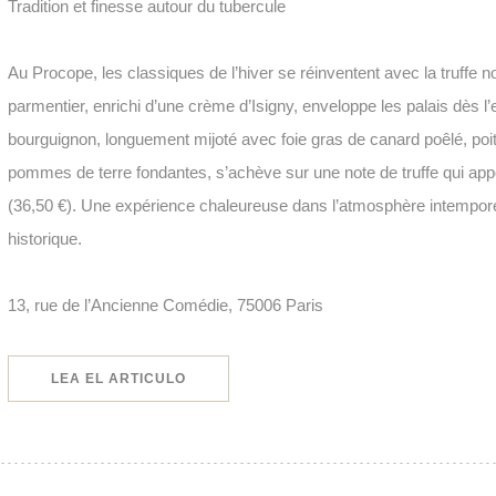
Tradition et finesse autour du tubercule
Au Procope, les classiques de l’hiver se réinventent avec la truffe n
parmentier, enrichi d’une crème d’Isigny, enveloppe les palais dès l’
bourguignon, longuement mijoté avec foie gras de canard poêlé, po
pommes de terre fondantes, s’achève sur une note de truffe qui app
(36,50 €). Une expérience chaleureuse dans l’atmosphère intempore
historique.
13, rue de l’Ancienne Comédie, 75006 Paris
((ABRE EN UNA NUEVA VENTANA))
LEA EL ARTICULO