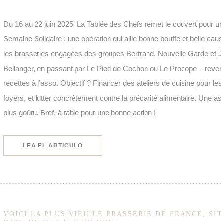
Du 16 au 22 juin 2025, La Tablée des Chefs remet le couvert pour un
Semaine Solidaire : une opération qui allie bonne bouffe et belle c
les brasseries engagées des groupes Bertrand, Nouvelle Garde et J
Bellanger, en passant par Le Pied de Cochon ou Le Procope – revers
recettes à l’asso. Objectif ? Financer des ateliers de cuisine pour le
foyers, et lutter concrètement contre la précarité alimentaire. Une as
plus goûtu. Bref, à table pour une bonne action !
((ABRE EN UNA NUEVA VENTANA))
LEA EL ARTICULO
VOICI LA PLUS VIEILLE BRASSERIE DE FRANCE, SI