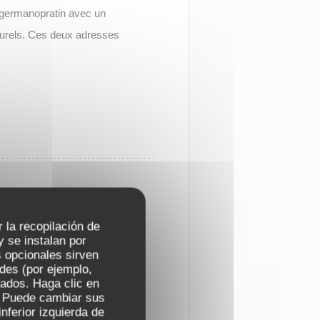
it germanopratin avec un
turels. Ces deux adresses
IS SECRET
r la recopilación de
 se instalan por
 opcionales sirven
e se cache l’un des trésors
ades (por ejemplo,
zados. Haga clic en
ement fondé en 1686,
s. Puede cambiar sus
gant, prisé par les artistes,
nferior izquierda de