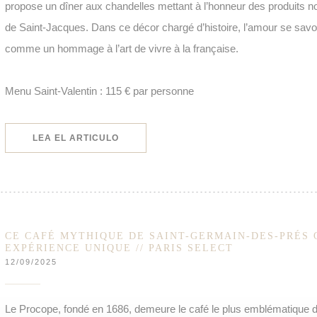
propose un dîner aux chandelles mettant à l’honneur des produits no
de Saint-Jacques. Dans ce décor chargé d’histoire, l’amour se savou
comme un hommage à l’art de vivre à la française.
Menu Saint-Valentin : 115 € par personne
((ABRE EN UNA NUEVA VENTANA))
LEA EL ARTICULO
CE CAFÉ MYTHIQUE DE SAINT-GERMAIN-DES-PRÉS 
EXPÉRIENCE UNIQUE // PARIS SELECT
12/09/2025
Le Procope, fondé en 1686, demeure le café le plus emblématique de