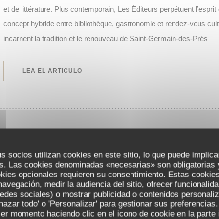
et de littérature. Plus contemporain, Les Éditeurs perpétuent l’espr
concept hybride entre bibliothèque, gastronomie et rendez-vous cul
incarnent la tradition et le renouveau de Saint-Germain-des-Prés
((ABRE EN UNA NUEVA VENTANA))
LEA EL ARTICULO
LE PROCOPE, LE PLUS VIEUX CAFÉ DE PARIS // PAR
28/08/2025
s socios utilizan cookies en este sitio, lo que puede implica
s. Las cookies denominadas «necesarias» son obligatorias y
okies opcionales requieren su consentimiento. Estas cookies
C’est au cœur du très animé quartier de Saint-Germain-des-Prés qu
navegación, medir la audiencia del sitio, ofrecer funcionalid
edes sociales) o mostrar publicidad o contenidos personali
les plus anciens de la capitale. Son nom ? Le Procope. Un établiss
chazar todo' o 'Personalizar' para gestionar sus preferencia
devenu aujourd’hui le plus vieux café du monde. Un café littéraire élé
er momento haciendo clic en el icono de cookie en la parte i