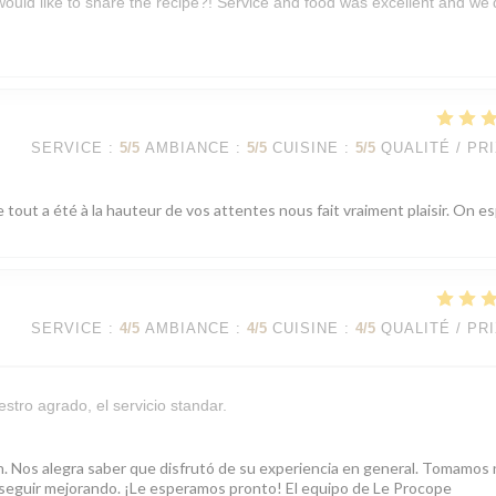
 would like to share the recipe?! Service and food was excellent and we’
SERVICE
:
5
/5
AMBIANCE
:
5
/5
CUISINE
:
5
/5
QUALITÉ / PR
 tout a été à la hauteur de vos attentes nous fait vraiment plaisir. On e
SERVICE
:
4
/5
AMBIANCE
:
4
/5
CUISINE
:
4
/5
QUALITÉ / PR
stro agrado, el servicio standar.
ón. Nos alegra saber que disfrutó de su experiencia en general. Tomamos
ra seguir mejorando. ¡Le esperamos pronto! El equipo de Le Procope