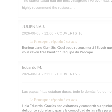
The starter salad had the best vinaigrette I’ve ever had,
highly recommend the restaurant.
JULIENNA
J
2026-08-05
- 12:00 - COUVERTS 16
Le Procope
a répondu à cet avis
Bonjour Jang Gum Sic, Quel beau retour, merci ! Savoir que
vous revoir très bientôt ! L'équipe du Procope
Eduardo
M
2026-08-04
- 21:00 - COUVERTS 2
Las papas fritas estaban duras, todo lo demás fue de nue
Le Procope
a répondu à cet avis
Hola Eduardo, Gracias por visitarnos y compartir su opini
del punto sobre las papas y la comodidad de las sillas pa