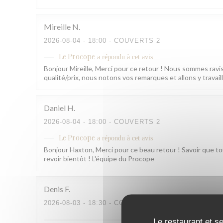
Mireille
N
2026-08-04
- 18:00 - COUVERTS 2
Le Procope
a répondu à cet avis
Bonjour Mireille, Merci pour ce retour ! Nous sommes ravis 
qualité/prix, nous notons vos remarques et allons y trava
Daniel
H
2026-08-04
- 18:00 - COUVERTS 2
Le Procope
a répondu à cet avis
Bonjour Haxton, Merci pour ce beau retour ! Savoir que tou
revoir bientôt ! L'équipe du Procope
Denis
F
2026-08-03
- 18:30 - COUVERTS 2
Le restaurant et se