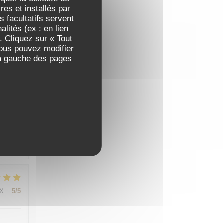
es et installés par
;
 facultatifs servent
lités (ex : en lien
. Cliquez sur « Tout
Vous pouvez modifier
t.
 à gauche des pages
IX
:
4
/5
fait
IX
:
5
/5