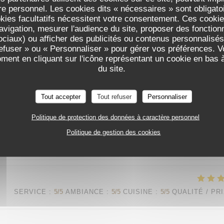
e personnel. Les cookies dits « nécessaires » sont obligatoir
anciens, mais surtout de très bons plats ; accueil et service chaleureux 
okies facultatifs nécessitent votre consentement. Ces cookies
avigation, mesurer l'audience du site, proposer des fonctionna
ourquoi pas vous ?
ciaux) ou afficher des publicités ou contenus personnalisés
refuser » ou « Personnaliser » pour gérer vos préférences. 
ent plaisir ! Nous sommes ravis que la joue de bœuf vous ait autant sédui
oment en cliquant sur l'icône représentant un cookie en bas
'équipe du Procope
du site.
Tout accepter
Tout refuser
Personnaliser
SERVICE
:
3
/5
AMBIANCE
:
5
/5
CUISINE
:
5
/5
QUALITÉ / PR
Politique de protection des données à caractère personnel
Politique de gestion des cookies
s recettes d'antan et l'âme de notre établissement vous ont séduit nous 
 nous en prenons bonne note. À très bientôt ! L'équipe du Procope
SERVICE
:
5
/5
AMBIANCE
:
5
/5
CUISINE
:
5
/5
QUALITÉ / PR