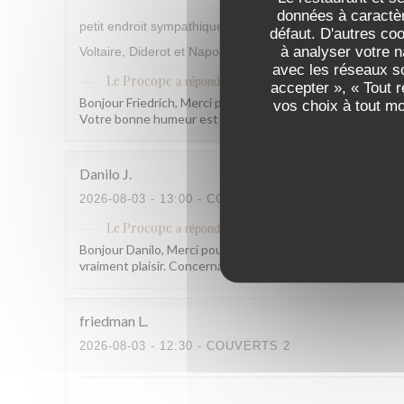
données à caractèr
petit endroit sympathique, qui rappelle un peu les temps 
défaut. D'autres co
à analyser votre n
Voltaire, Diderot et Napoléon s'y rendaient déjà, alors p
avec les réseaux so
Le Procope
a répondu à cet avis
accepter », « Tout 
Bonjour Friedrich, Merci pour ce retour qui nous fait vraim
vos choix à tout m
Votre bonne humeur est contagieuse ! À très bientôt ! L
Danilo
J
2026-08-03
- 13:00 - COUVERTS 4
Le Procope
a répondu à cet avis
Bonjour Danilo, Merci pour ce beau retour ! Savoir que no
vraiment plaisir. Concernant l'accueil de notre serveuse,
friedman
L
2026-08-03
- 12:30 - COUVERTS 2