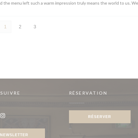
nd the menu left such a warm impression truly means the world to us. W
1
2
3
 SUIVRE
RÉSERVATION
RÉSERVER
ook ((ouvre une nouvelle fenêtre))
Instagram ((ouvre une nouvelle fenêtre))
NEWSLETTER