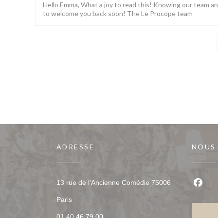
Hello Emma, What a joy to read this! Knowing our team a
to welcome you back soon! The Le Procope team
ADRESSE
NOUS
13 rue de l'Ancienne Comédie 75006
Faceb
((ouvre une nouvelle fenêtre))
Paris
01 40 46 79 00