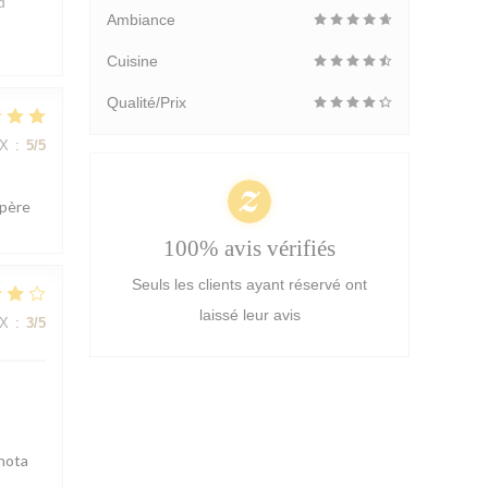
d
Ambiance
Cuisine
Qualité/Prix
IX
:
5
/5
spère
100% avis vérifiés
Seuls les clients ayant réservé ont
laissé leur avis
IX
:
3
/5
 nota