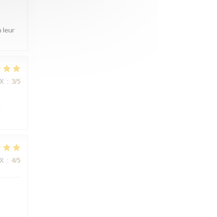
 leur
IX
:
3
/5
e
IX
:
4
/5