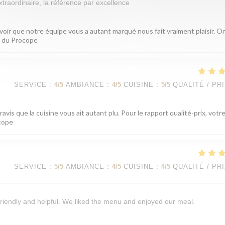
xtraordinaire, la référence par excellence
voir que notre équipe vous a autant marqué nous fait vraiment plaisir. On
pe du Procope
SERVICE
:
4
/5
AMBIANCE
:
4
/5
CUISINE
:
5
/5
QUALITÉ / PR
is que la cuisine vous ait autant plu. Pour le rapport qualité-prix, votr
ocope
SERVICE
:
5
/5
AMBIANCE
:
4
/5
CUISINE
:
4
/5
QUALITÉ / PR
riendly and helpful. We liked the menu and enjoyed our meal.