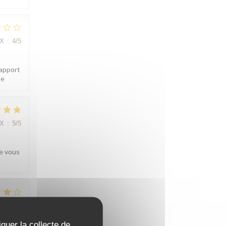
IX
:
4
/5
rapport
pe
IX
:
5
/5
re vous
IX
:
4
/5
iquer la collecte de