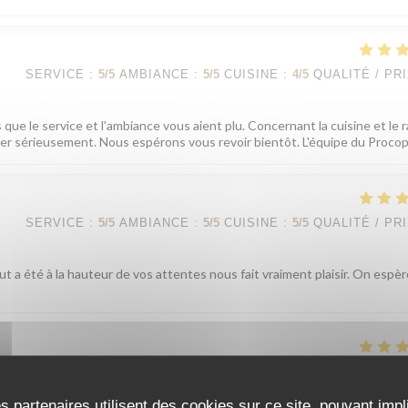
SERVICE
:
5
/5
AMBIANCE
:
5
/5
CUISINE
:
4
/5
QUALITÉ / PR
que le service et l'ambiance vous aient plu. Concernant la cuisine et le 
iller sérieusement. Nous espérons vous revoir bientôt. L'équipe du Proco
SERVICE
:
5
/5
AMBIANCE
:
5
/5
CUISINE
:
5
/5
QUALITÉ / PR
t a été à la hauteur de vos attentes nous fait vraiment plaisir. On espè
SERVICE
:
4
/5
AMBIANCE
:
4
/5
CUISINE
:
5
/5
QUALITÉ / PR
s partenaires utilisent des cookies sur ce site, pouvant impl