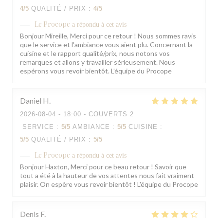
4
/5
QUALITÉ / PRIX
:
4
/5
Le Procope
a répondu à cet avis
Bonjour Mireille, Merci pour ce retour ! Nous sommes ravis
que le service et l'ambiance vous aient plu. Concernant la
cuisine et le rapport qualité/prix, nous notons vos
remarques et allons y travailler sérieusement. Nous
espérons vous revoir bientôt. L'équipe du Procope
Daniel
H
2026-08-04
- 18:00 - COUVERTS 2
SERVICE
:
5
/5
AMBIANCE
:
5
/5
CUISINE
:
5
/5
QUALITÉ / PRIX
:
5
/5
Le Procope
a répondu à cet avis
Bonjour Haxton, Merci pour ce beau retour ! Savoir que
tout a été à la hauteur de vos attentes nous fait vraiment
plaisir. On espère vous revoir bientôt ! L'équipe du Procope
Denis
F