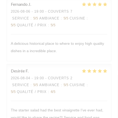
Fernando
J
2026-08-06
- 19:00 - COUVERTS 7
SERVICE
:
5
/5
AMBIANCE
:
5
/5
CUISINE
:
5
/5
QUALITÉ / PRIX
:
5
/5
A delicious historical place to where to enjoy high quality
dishes in a incredible place.
Desirée
F
2026-08-04
- 19:00 - COUVERTS 2
SERVICE
:
5
/5
AMBIANCE
:
5
/5
CUISINE
:
5
/5
QUALITÉ / PRIX
:
4
/5
The starter salad had the best vinaigrette I’ve ever had,
would like to share the recipe?! Service and food was