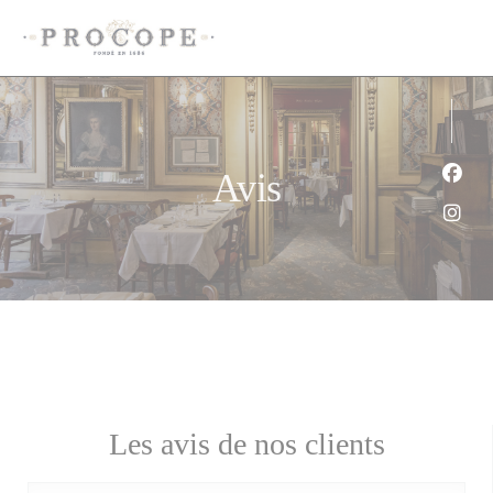
Personnalisation de vos choix en matière de cookies
Avis
Face
Inst
Les avis de nos clients