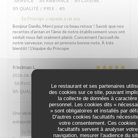
SERVICE
:
3
/5
AMBIANCE
:
5
/5
CUISINE
:
5
/5
QUALITÉ / PRIX
:
4
/5
Le Procope
a répondu à cet avis
Bonjour Danilo, Merci pour ce beau retour ! Savoir que nos
recettes d'antan et l'âme de notre établissement vous ont
séduit nous fait vraiment plaisir. Concernant l'accueil de
notre serveuse, nous en prenons bonne note. À très
bientôt ! L'équipe du Procope
friedman
L
2026-08-03
- 12:30 - COUVERTS 2
SERVICE
:
5
/5
AMBIANCE
:
5
/5
CUISINE
:
Le restaurant et ses partenaires utilis
des cookies sur ce site, pouvant impli
5
/5
QUALITÉ / PRIX
:
5
/5
la collecte de données à caractère
personnel. Les cookies dits « nécessa
» sont obligatoires et installés par déf
Une véritable institution avec des serveurs et serveuse
D'autres cookies facultatifs nécessit
extraordinaire, la référence par excellence
votre consentement. Ces cookies
facultatifs servent à analyser votre
Le Procope
a répondu à cet avis
navigation, mesurer l'audience du sit