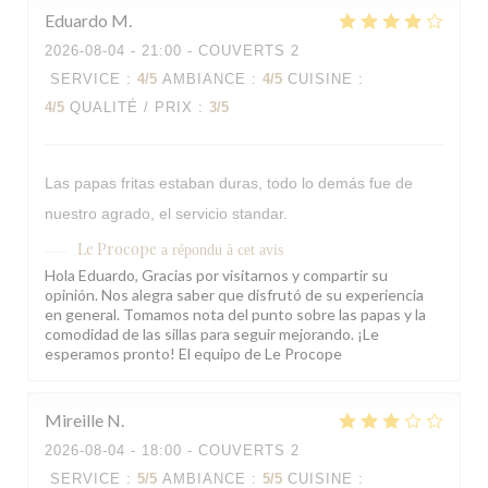
Eduardo
M
2026-08-04
- 21:00 - COUVERTS 2
SERVICE
:
4
/5
AMBIANCE
:
4
/5
CUISINE
:
4
/5
QUALITÉ / PRIX
:
3
/5
Las papas fritas estaban duras, todo lo demás fue de
nuestro agrado, el servicio standar.
Le Procope
a répondu à cet avis
Hola Eduardo, Gracias por visitarnos y compartir su
opinión. Nos alegra saber que disfrutó de su experiencia
en general. Tomamos nota del punto sobre las papas y la
comodidad de las sillas para seguir mejorando. ¡Le
esperamos pronto! El equipo de Le Procope
Mireille
N
2026-08-04
- 18:00 - COUVERTS 2
SERVICE
:
5
/5
AMBIANCE
:
5
/5
CUISINE
: