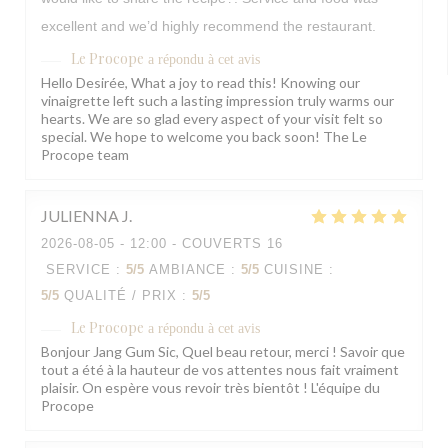
excellent and we’d highly recommend the restaurant.
Le Procope
a répondu à cet avis
Hello Desirée, What a joy to read this! Knowing our
vinaigrette left such a lasting impression truly warms our
hearts. We are so glad every aspect of your visit felt so
special. We hope to welcome you back soon! The Le
Procope team
JULIENNA
J
2026-08-05
- 12:00 - COUVERTS 16
SERVICE
:
5
/5
AMBIANCE
:
5
/5
CUISINE
:
5
/5
QUALITÉ / PRIX
:
5
/5
Le Procope
a répondu à cet avis
Bonjour Jang Gum Sic, Quel beau retour, merci ! Savoir que
tout a été à la hauteur de vos attentes nous fait vraiment
plaisir. On espère vous revoir très bientôt ! L'équipe du
Procope