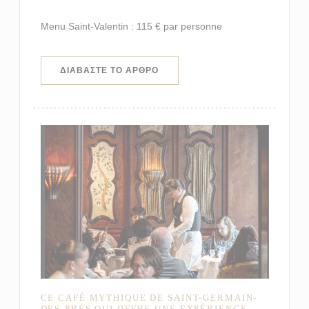
Menu Saint-Valentin : 115 € par personne
((ΑΝΟΊΓΕΙ ΣΕ ΝΈΟ ΠΑΡΆΘΥΡΟ))
ΔΙΑΒΆΣΤΕ ΤΟ ΆΡΘΡΟ
CE CAFÉ MYTHIQUE DE SAINT-GERMAIN-
DES-PRÉS QUI OFFRE UNE EXPÉRIENCE