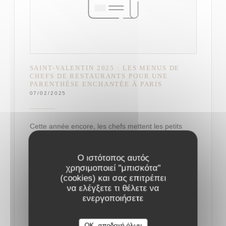
SAINT-VALENTIN 2025 : LES MENUS DE
CHEFS DE RESTAURANTS POUR UNE
PARENTHÈSE ENCHANTÉE À PARIS
07/02/2025
Cette année encore, les chefs mettent les petits
plats dans les grands pour séduire les gourmets.
Ο ιστότοπος αυτός
χρησιμοποιεί "μπισκότα"
Le 14 février, tout doit être parfait : qu’on soit
(cookies) και σας επιτρέπει
adepte d’ambiance romantique et de lumières
να ελέγξετε τι θέλετε να
tamisées, ou d’une ambiance plus festive, le dîner
ενεργοποιήσετε
de la Saint-Valentin doit faire chavirer les cœurs.
Car si l’amour se célèbre au quotidien, la soirée des
OK, αποδοχή όλων