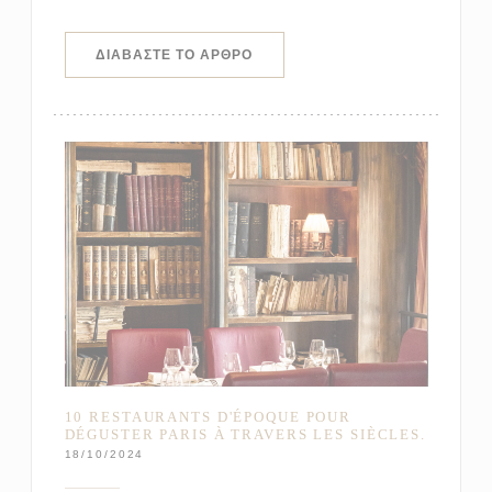
((ΑΝΟΊΓΕΙ ΣΕ ΝΈΟ ΠΑΡΆΘΥΡΟ))
ΔΙΑΒΆΣΤΕ ΤΟ ΆΡΘΡΟ
10 RESTAURANTS D'ÉPOQUE POUR
DÉGUSTER PARIS À TRAVERS LES SIÈCLES.
18/10/2024