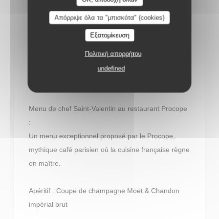
amoureux est l’occasion rêvée de voir les choses en
Απόρριψε όλα τα "μπισκότα" (cookies)
grand. Pour émerveiller les palais, les chefs misent
Εξατομίκευση
donc sur des produits d’exception et proposent des
menus raffinés dès 70 €. Avec la possibilité
Πολιτική απορρήτου
d’accorder chaque plat à un vin ou un champagne
undefined
soigneusement sélectionné.
Menu de chef Saint-Valentin au restaurant Procope
:
Un menu exceptionnel proposé par le Procope,
mythique café parisien où la cuisine française règne
en maître.
Apéritif : Coupe de champagne Moët & Chandon
impérial brut