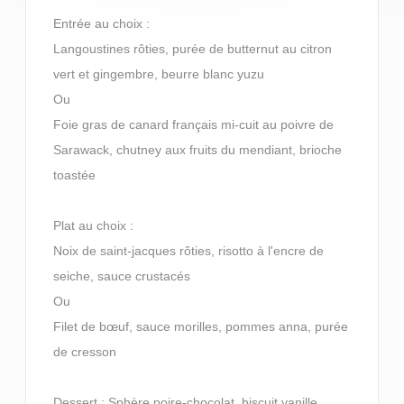
Entrée au choix :
Langoustines rôties, purée de butternut au citron
vert et gingembre, beurre blanc yuzu
Ou
Foie gras de canard français mi-cuit au poivre de
Sarawack, chutney aux fruits du mendiant, brioche
toastée
Plat au choix :
Noix de saint-jacques rôties, risotto à l'encre de
seiche, sauce crustacés
Ou
Filet de bœuf, sauce morilles, pommes anna, purée
de cresson
Dessert : Sphère poire-chocolat, biscuit vanille,