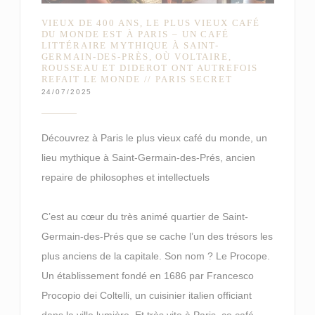
VIEUX DE 400 ANS, LE PLUS VIEUX CAFÉ
DU MONDE EST À PARIS – UN CAFÉ
LITTÉRAIRE MYTHIQUE À SAINT-
GERMAIN-DES-PRÈS, OÙ VOLTAIRE,
ROUSSEAU ET DIDEROT ONT AUTREFOIS
REFAIT LE MONDE // PARIS SECRET
24/07/2025
Découvrez à Paris le plus vieux café du monde, un
lieu mythique à Saint-Germain-des-Prés, ancien
repaire de philosophes et intellectuels
C’est au cœur du très animé quartier de Saint-
Germain-des-Prés que se cache l’un des trésors les
plus anciens de la capitale. Son nom ? Le Procope.
Un établissement fondé en 1686 par Francesco
Procopio dei Coltelli, un cuisinier italien officiant
dans la ville lumière. Et très vite à Paris, ce café –