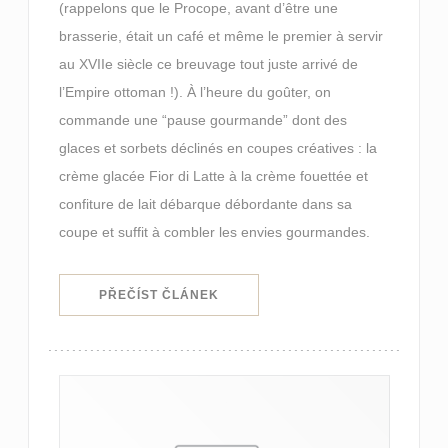
(rappelons que le Procope, avant d’être une
brasserie, était un café et même le premier à servir
au XVIIe siècle ce breuvage tout juste arrivé de
l’Empire ottoman !). À l’heure du goûter, on
commande une “pause gourmande” dont des
glaces et sorbets déclinés en coupes créatives : la
crème glacée Fior di Latte à la crème fouettée et
confiture de lait débarque débordante dans sa
coupe et suffit à combler les envies gourmandes.
((OTEVŘE SE V NOVÉM OKNĚ))
PŘEČÍST ČLÁNEK