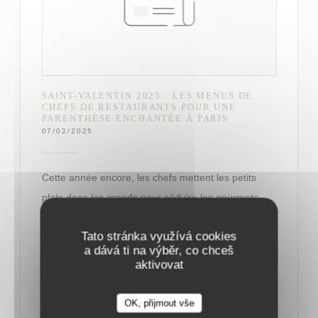
SAINT-VALENTIN 2025 : LES MENUS DE
CHEFS DE RESTAURANTS POUR UNE
PARENTHÈSE ENCHANTÉE À PARIS
07/02/2025
Cette année encore, les chefs mettent les petits
plats dans les grands pour séduire les gourmets.
Tato stránka využívá cookies
Le 14 février, tout doit être parfait : qu’on soit
a dává ti na výběr, co chceš
adepte d’ambiance romantique et de lumières
aktivovat
tamisées, ou d’une ambiance plus festive, le dîner
de la Saint-Valentin doit faire chavirer les cœurs.
OK, přijmout vše
Car si l’amour se célèbre au quotidien, la soirée des