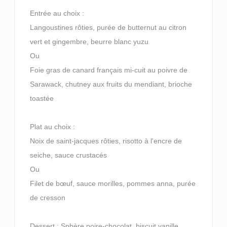
Entrée au choix :
Langoustines rôties, purée de butternut au citron
vert et gingembre, beurre blanc yuzu
Ou
Foie gras de canard français mi-cuit au poivre de
Sarawack, chutney aux fruits du mendiant, brioche
toastée
Plat au choix :
Noix de saint-jacques rôties, risotto à l'encre de
seiche, sauce crustacés
Ou
Filet de bœuf, sauce morilles, pommes anna, purée
de cresson
Dessert : Sphère poire-chocolat, biscuit vanille,