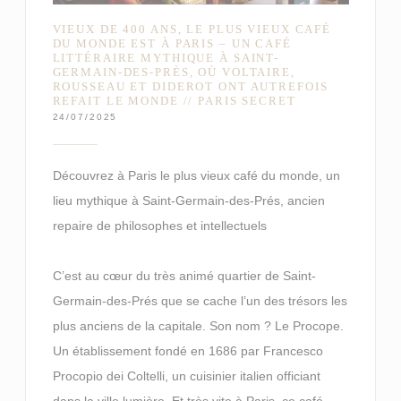
VIEUX DE 400 ANS, LE PLUS VIEUX CAFÉ
DU MONDE EST À PARIS – UN CAFÉ
LITTÉRAIRE MYTHIQUE À SAINT-
GERMAIN-DES-PRÈS, OÙ VOLTAIRE,
ROUSSEAU ET DIDEROT ONT AUTREFOIS
REFAIT LE MONDE // PARIS SECRET
24/07/2025
Découvrez à Paris le plus vieux café du monde, un
lieu mythique à Saint-Germain-des-Prés, ancien
repaire de philosophes et intellectuels
C’est au cœur du très animé quartier de Saint-
Germain-des-Prés que se cache l’un des trésors les
plus anciens de la capitale. Son nom ? Le Procope.
Un établissement fondé en 1686 par Francesco
Procopio dei Coltelli, un cuisinier italien officiant
dans la ville lumière. Et très vite à Paris, ce café –