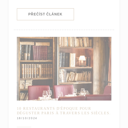
((OTEVŘE SE V NOVÉM OKNĚ))
PŘEČÍST ČLÁNEK
10 RESTAURANTS D'ÉPOQUE POUR
DÉGUSTER PARIS À TRAVERS LES SIÈCLES.
18/10/2024