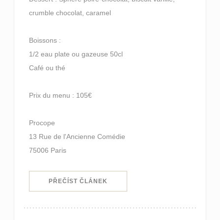
crumble chocolat, caramel
Boissons :
1/2 eau plate ou gazeuse 50cl
Café ou thé
Prix du menu : 105€
Procope
13 Rue de l'Ancienne Comédie
75006 Paris
((OTEVŘE SE V NOVÉM OKNĚ))
PŘEČÍST ČLÁNEK