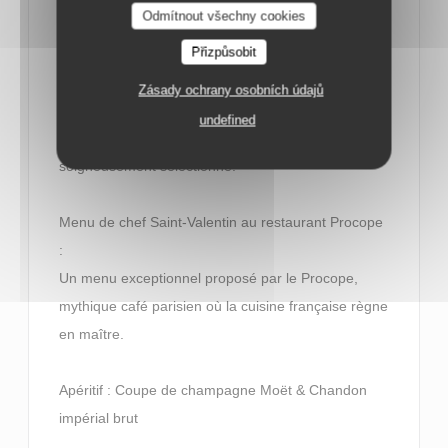
Odmítnout všechny cookies
amoureux est l’occasion rêvée de voir les choses en
Přizpůsobit
grand. Pour émerveiller les palais, les chefs misent
donc sur des produits d’exception et proposent des
Zásady ochrany osobních údajů
menus raffinés dès 70 €. Avec la possibilité
undefined
d’accorder chaque plat à un vin ou un champagne
soigneusement sélectionné.
Menu de chef Saint-Valentin au restaurant Procope
:
Un menu exceptionnel proposé par le Procope,
mythique café parisien où la cuisine française règne
en maître.
Apéritif : Coupe de champagne Moët & Chandon
impérial brut