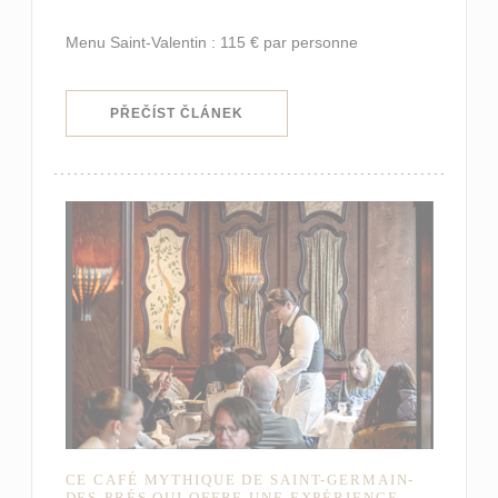
Menu Saint-Valentin : 115 € par personne
((OTEVŘE SE V NOVÉM OKNĚ))
PŘEČÍST ČLÁNEK
CE CAFÉ MYTHIQUE DE SAINT-GERMAIN-
DES-PRÉS QUI OFFRE UNE EXPÉRIENCE