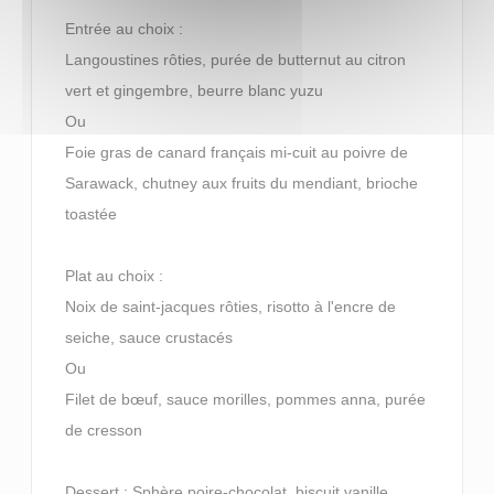
Entrée au choix :
Langoustines rôties, purée de butternut au citron
vert et gingembre, beurre blanc yuzu
Ou
Foie gras de canard français mi-cuit au poivre de
Sarawack, chutney aux fruits du mendiant, brioche
toastée
Plat au choix :
Noix de saint-jacques rôties, risotto à l'encre de
seiche, sauce crustacés
Ou
Filet de bœuf, sauce morilles, pommes anna, purée
de cresson
Dessert : Sphère poire-chocolat, biscuit vanille,