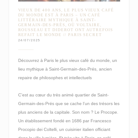
VIEUX DE 400 ANS, LE PLUS VIEUX CAFÉ
DU MONDE EST À PARIS – UN CAFÉ
LITTÉRAIRE MYTHIQUE À SAINT-
GERMAIN-DES-PRÈS, OÙ VOLTAIRE,
ROUSSEAU ET DIDEROT ONT AUTREFOIS
REFAIT LE MONDE // PARIS SECRET
24/07/2025
Découvrez à Paris le plus vieux café du monde, un
lieu mythique à Saint-Germain-des-Prés, ancien
repaire de philosophes et intellectuels
C’est au cœur du très animé quartier de Saint-
Germain-des-Prés que se cache l’un des trésors les
plus anciens de la capitale. Son nom ? Le Procope.
Un établissement fondé en 1686 par Francesco
Procopio dei Coltelli, un cuisinier italien officiant
dans la ville lumière. Et très vite à Paris, ce café –