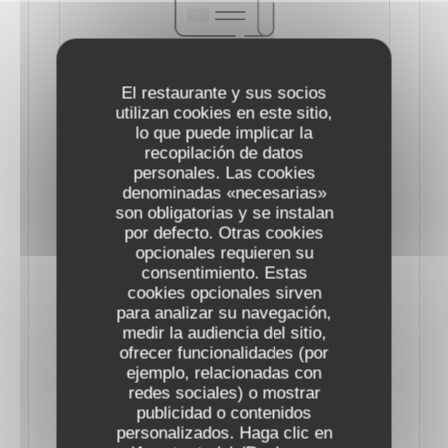
El restaurante y sus socios
utilizan cookies en este sitio,
lo que puede implicar la
SAINT-VALENTIN 2025 : LES MENUS DE
CHEFS DE RESTAURANTS POUR UNE
recopilación de datos
PARENTHÈSE ENCHANTÉE À PARIS
personales. Las cookies
07/02/2025
denominadas «necesarias»
son obligatorias y se instalan
por defecto. Otras cookies
Cette année encore, les chefs mettent les petits
opcionales requieren su
consentimiento. Estas
plats dans les grands pour séduire les gourmets.
cookies opcionales sirven
para analizar su navegación,
medir la audiencia del sitio,
Le 14 février, tout doit être parfait : qu’on soit
ofrecer funcionalidades (por
adepte d’ambiance romantique et de lumières
ejemplo, relacionadas con
tamisées, ou d’une ambiance plus festive, le dîner
redes sociales) o mostrar
publicidad o contenidos
de la Saint-Valentin doit faire chavirer les cœurs.
personalizados. Haga clic en
Car si l’amour se célèbre au quotidien, la soirée des