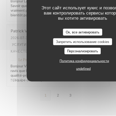
Bonjour Laurent, Merci pour ce retour aussi généreux !
Savoir que notre équipe vous a autant marqué nous fait
Этот сайт использует кукис и позво
vraiment plaisir. On leur transmettra avec joie ! À très
вам контролировать сервисы кото
bientôt parmi nous. L'équipe du Procope
вы хотите активировать
Patrick
V
Ок, все активировать
2026-07-31
- 19:15 - ГОСТИ 2
Запретить использование cookies
УСЛУГИ
:
4
/5
АТМОСФЕРА
:
4
/5
МЕНЮ
:
5
/5
ЦЕНА /
Персонализировать
КАЧЕСТВО
:
3
/5
Le Procope
ответил(а) на этот отзыв
Политика конфиденциальности
Bonjour Veron, Merci pour ce beau retour ! Nous sommes
undefined
ravis que la cuisine vous ait autant plu. Pour le rapport
qualité-prix, votre remarque est bien notée. À très bientôt
! L'équipe du Procope
1
2
3