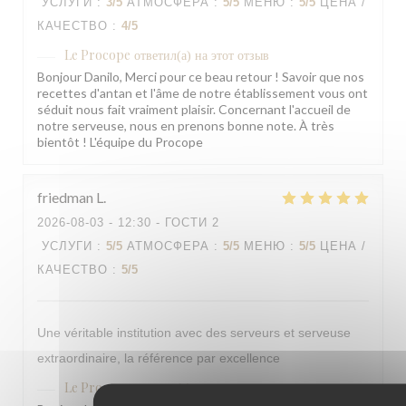
УСЛУГИ
:
3
/5
АТМОСФЕРА
:
5
/5
МЕНЮ
:
5
/5
ЦЕНА /
КАЧЕСТВО
:
4
/5
Le Procope
ответил(а) на этот отзыв
Bonjour Danilo, Merci pour ce beau retour ! Savoir que nos
recettes d'antan et l'âme de notre établissement vous ont
séduit nous fait vraiment plaisir. Concernant l'accueil de
notre serveuse, nous en prenons bonne note. À très
bientôt ! L'équipe du Procope
friedman
L
2026-08-03
- 12:30 - ГОСТИ 2
УСЛУГИ
:
5
/5
АТМОСФЕРА
:
5
/5
МЕНЮ
:
5
/5
ЦЕНА /
КАЧЕСТВО
:
5
/5
Une véritable institution avec des serveurs et serveuse
extraordinaire, la référence par excellence
Le Procope
ответил(а) на этот отзыв