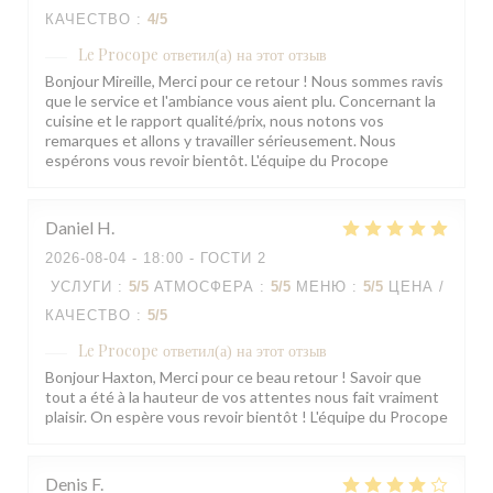
КАЧЕСТВО
:
4
/5
Le Procope
ответил(а) на этот отзыв
Bonjour Mireille, Merci pour ce retour ! Nous sommes ravis
que le service et l'ambiance vous aient plu. Concernant la
cuisine et le rapport qualité/prix, nous notons vos
remarques et allons y travailler sérieusement. Nous
espérons vous revoir bientôt. L'équipe du Procope
Daniel
H
2026-08-04
- 18:00 - ГОСТИ 2
УСЛУГИ
:
5
/5
АТМОСФЕРА
:
5
/5
МЕНЮ
:
5
/5
ЦЕНА /
КАЧЕСТВО
:
5
/5
Le Procope
ответил(а) на этот отзыв
Bonjour Haxton, Merci pour ce beau retour ! Savoir que
tout a été à la hauteur de vos attentes nous fait vraiment
plaisir. On espère vous revoir bientôt ! L'équipe du Procope
Denis
F