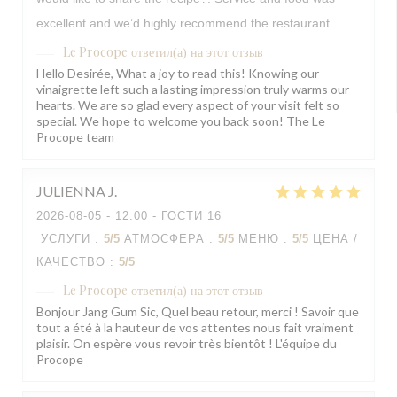
excellent and we’d highly recommend the restaurant.
Le Procope
ответил(а) на этот отзыв
Hello Desirée, What a joy to read this! Knowing our
vinaigrette left such a lasting impression truly warms our
hearts. We are so glad every aspect of your visit felt so
special. We hope to welcome you back soon! The Le
Procope team
JULIENNA
J
2026-08-05
- 12:00 - ГОСТИ 16
УСЛУГИ
:
5
/5
АТМОСФЕРА
:
5
/5
МЕНЮ
:
5
/5
ЦЕНА /
КАЧЕСТВО
:
5
/5
Le Procope
ответил(а) на этот отзыв
Bonjour Jang Gum Sic, Quel beau retour, merci ! Savoir que
tout a été à la hauteur de vos attentes nous fait vraiment
plaisir. On espère vous revoir très bientôt ! L'équipe du
Procope