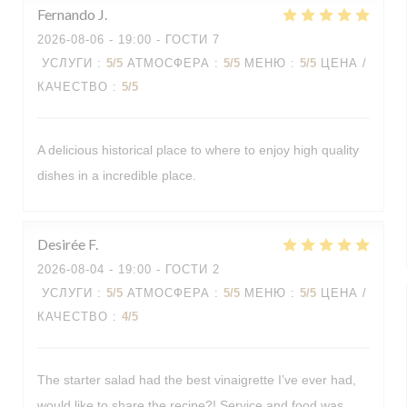
Fernando
J
2026-08-06
- 19:00 - ГОСТИ 7
УСЛУГИ
:
5
/5
АТМОСФЕРА
:
5
/5
МЕНЮ
:
5
/5
ЦЕНА /
КАЧЕСТВО
:
5
/5
A delicious historical place to where to enjoy high quality
dishes in a incredible place.
Desirée
F
2026-08-04
- 19:00 - ГОСТИ 2
УСЛУГИ
:
5
/5
АТМОСФЕРА
:
5
/5
МЕНЮ
:
5
/5
ЦЕНА /
КАЧЕСТВО
:
4
/5
The starter salad had the best vinaigrette I’ve ever had,
would like to share the recipe?! Service and food was