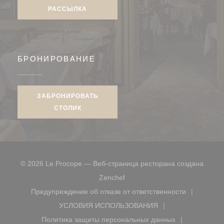
РАССЫЛКА
БРОНИРОВАНИЕ
ЗАБРОНИРОВАТЬ
СТОЛИК
© 2026 Le Procope — Веб-страница ресторана создана
((открывается в новом окне))
Zenchef
Предупреждение об отказе от ответственности
((открывается в новом окне))
УСЛОВИЯ ИСПОЛЬЗОВАНИЯ
((открывается в новом окне))
Политика защиты персональных данных