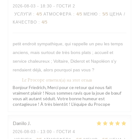
2026-08-03
- 18:30 - ГОСТИ 2
УСЛУГИ
:
4
/5
АТМОСФЕРА
:
4
/5
МЕНЮ
:
5
/5
ЦЕНА /
КАЧЕСТВО
:
4
/5
petit endroit sympathique, qui rappelle un peu les temps
anciens, mais surtout de très bons plats ; accueil et
service chaleureux ; Voltaire, Diderot et Napoléon s'y
rendaient déjà, alors pourquoi pas vous ?
Le Procope
ответил(а) на этот отзыв
Bonjour Friedrich, Merci pour ce retour qui nous fait
vraiment plaisir ! Nous sommes ravis que la joue de bœuf
vous ait autant séduit. Votre bonne humeur est
contagieuse ! À très bientôt ! L'équipe du Procope
Danilo
J
2026-08-03
- 13:00 - ГОСТИ 4