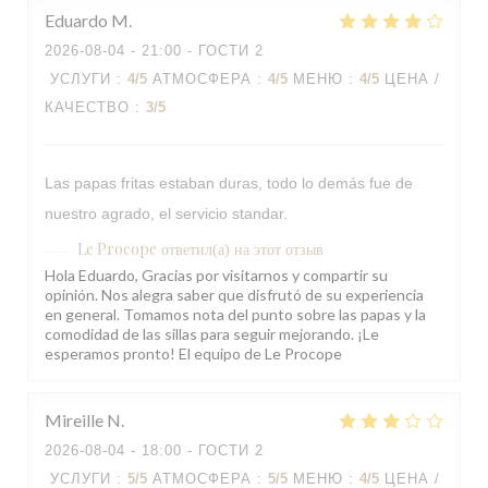
Eduardo
M
2026-08-04
- 21:00 - ГОСТИ 2
УСЛУГИ
:
4
/5
АТМОСФЕРА
:
4
/5
МЕНЮ
:
4
/5
ЦЕНА /
КАЧЕСТВО
:
3
/5
Las papas fritas estaban duras, todo lo demás fue de
nuestro agrado, el servicio standar.
Le Procope
ответил(а) на этот отзыв
Hola Eduardo, Gracias por visitarnos y compartir su
opinión. Nos alegra saber que disfrutó de su experiencia
en general. Tomamos nota del punto sobre las papas y la
comodidad de las sillas para seguir mejorando. ¡Le
esperamos pronto! El equipo de Le Procope
Mireille
N
2026-08-04
- 18:00 - ГОСТИ 2
УСЛУГИ
:
5
/5
АТМОСФЕРА
:
5
/5
МЕНЮ
:
4
/5
ЦЕНА /