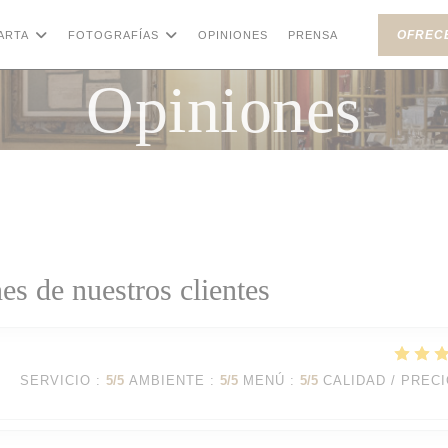
OFREC
ARTA
FOTOGRAFÍAS
OPINIONES
PRENSA
((ABRE EN UN
Opiniones
es de nuestros clientes
SERVICIO
:
5
/5
AMBIENTE
:
5
/5
MENÚ
:
5
/5
CALIDAD / PREC