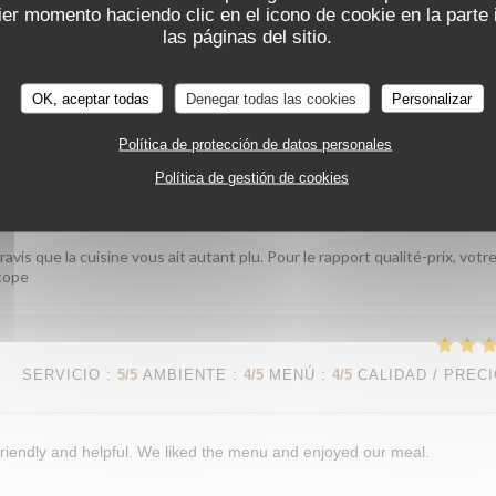
er momento haciendo clic en el icono de cookie en la parte i
xtraordinaire, la référence par excellence
las páginas del sitio.
voir que notre équipe vous a autant marqué nous fait vraiment plaisir. On
pe du Procope
OK, aceptar todas
Denegar todas las cookies
Personalizar
Política de protección de datos personales
Política de gestión de cookies
SERVICIO
:
4
/5
AMBIENTE
:
4
/5
MENÚ
:
5
/5
CALIDAD / PREC
is que la cuisine vous ait autant plu. Pour le rapport qualité-prix, votr
ocope
SERVICIO
:
5
/5
AMBIENTE
:
4
/5
MENÚ
:
4
/5
CALIDAD / PREC
riendly and helpful. We liked the menu and enjoyed our meal.