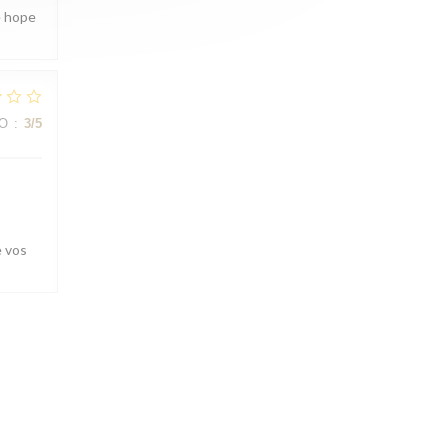
e hope
IO
:
3
/5
e vos