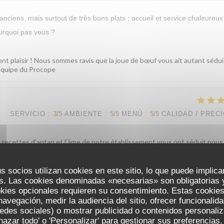
anciens, mais surtout de très bons plats ; accueil et service chaleureux 
ourquoi pas vous ?
ent plaisir ! Nous sommes ravis que la joue de bœuf vous ait autant sédui
'équipe du Procope
SERVICIO
:
3
/5
AMBIENTE
:
5
/5
MENÚ
:
5
/5
CALIDAD / PREC
s recettes d'antan et l'âme de notre établissement vous ont séduit nous 
 nous en prenons bonne note. À très bientôt ! L'équipe du Procope
s socios utilizan cookies en este sitio, lo que puede implica
s. Las cookies denominadas «necesarias» son obligatorias y
okies opcionales requieren su consentimiento. Estas cookies
SERVICIO
:
5
/5
AMBIENTE
:
5
/5
MENÚ
:
5
/5
CALIDAD / PREC
navegación, medir la audiencia del sitio, ofrecer funcionalid
edes sociales) o mostrar publicidad o contenidos personali
chazar todo' o 'Personalizar' para gestionar sus preferencia