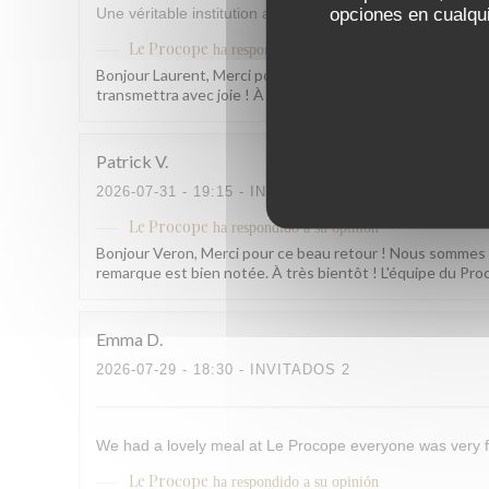
opciones en cualqui
Une véritable institution avec des serveurs et serveuse e
Le Procope
ha respondido a su opinión
Bonjour Laurent, Merci pour ce retour aussi généreux ! Sa
transmettra avec joie ! À très bientôt parmi nous. L'équi
Patrick
V
2026-07-31
- 19:15 - INVITADOS 2
Le Procope
ha respondido a su opinión
Bonjour Veron, Merci pour ce beau retour ! Nous sommes rav
remarque est bien notée. À très bientôt ! L'équipe du Pr
Emma
D
2026-07-29
- 18:30 - INVITADOS 2
We had a lovely meal at Le Procope everyone was very f
Le Procope
ha respondido a su opinión