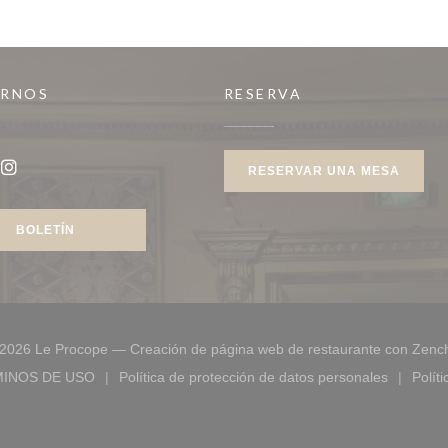
IRNOS
RESERVA
RESERVAR UNA MESA
book ((abre en una nueva ventana))
Instagram ((abre en una nueva ventana))
BOLETÍN
2026 Le Procope — Creación de página web de restaurante con
Zenc
INOS DE USO
Política de protección de datos personales
Polít
eva ventana))
((abre en una nueva ventana))
((abre en una nueva ventana