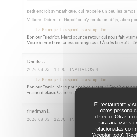
petit endroit sympathique, qui rappelle un peu les temps 
Voltaire, Diderot et Napoléon s'y rendaient déjà, alors p
Le Procope
ha respondido a su opinión
Bonjour Friedrich, Merci pour ce retour qui nous fait vraim
Votre bonne humeur est contagieuse ! À très bientôt ! L
Danilo
J
2026-08-03
- 13:00 - INVITADOS 4
Le Procope
ha respondido a su opinión
Bonjour Danilo, Merci pour ce beau retour ! Savoir que no
vraiment plaisir. Concernant l'accueil de notre serveuse,
El restaurante y su
datos personale
friedman
L
defecto. Otras co
2026-08-03
- 12:30 - INVITADOS 2
para analizar su 
relacionadas con r
'Aceptar todo', 'Re