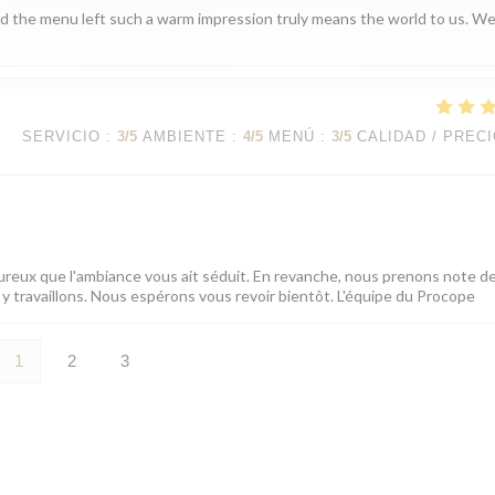
nd the menu left such a warm impression truly means the world to us. W
SERVICIO
:
3
/5
AMBIENTE
:
4
/5
MENÚ
:
3
/5
CALIDAD / PREC
reux que l'ambiance vous ait séduit. En revanche, nous prenons note d
s y travaillons. Nous espérons vous revoir bientôt. L'équipe du Procope
1
2
3