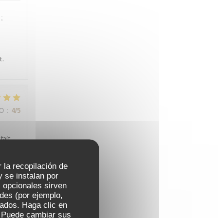
;
t.
IO
:
4
/5
fait
r la recopilación de
 se instalan por
 opcionales sirven
IO
:
5
/5
ades (por ejemplo,
zados. Haga clic en
s. Puede cambiar sus