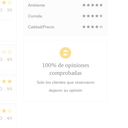
Ambiente
IO
:
3
/5
Comida
Calidad/Precio
IO
:
4
/5
100% de opiniones
comprobadas
Solo los clientes que reservaron
IO
:
5
/5
dejaron su opinión
IO
:
4
/5