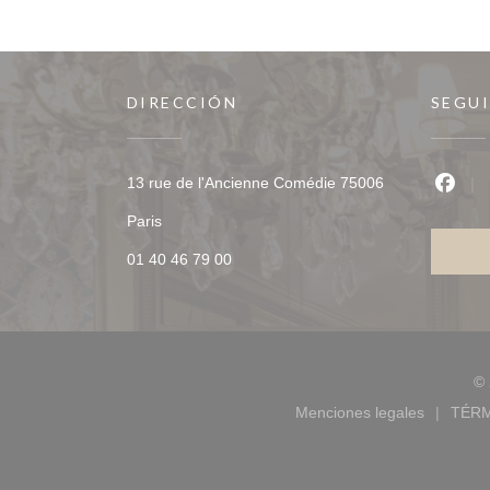
DIRECCIÓN
SEGU
13 rue de l'Ancienne Comédie 75006
Face
((abre en una nueva ventana))
Paris
01 40 46 79 00
© 
Menciones legales
TÉRM
((abre en una nu