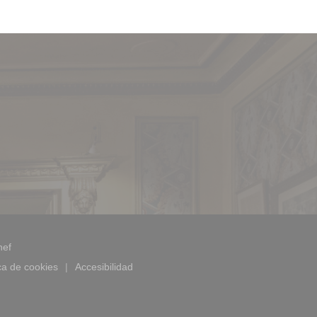
((abre en una nueva ventana))
hef
ica de cookies
Accesibilidad
))
((abre en una nueva ventana))
((abre en una nueva ventana))