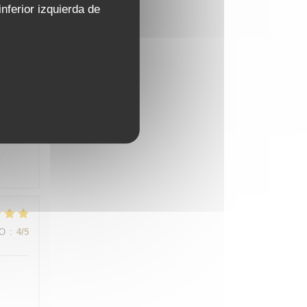
nferior izquierda de
 leur
IO
:
3
/5
e
IO
:
4
/5