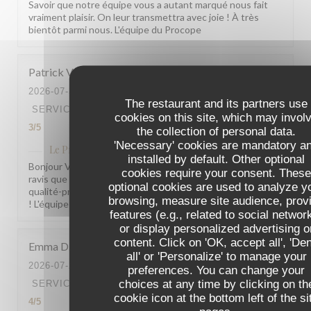
Savoir que notre équipe vous a autant marqué nous fait
vraiment plaisir. On leur transmettra avec joie ! À très
bientôt parmi nous. L'équipe du Procope
Patrick
V
2026-07-31
- 19:15 - GUESTS 2
The restaurant and its partners use
SERVICE
:
4
/5
AMBIANCE
:
4
/5
FOOD
:
5
/5
VALUE
:
cookies on this site, which may invol
3
/5
the collection of personal data.
'Necessary' cookies are mandatory a
Le Procope
has replied to this review
installed by default. Other optional
Bonjour Veron, Merci pour ce beau retour ! Nous sommes
cookies require your consent. Thes
ravis que la cuisine vous ait autant plu. Pour le rapport
optional cookies are used to analyze y
qualité-prix, votre remarque est bien notée. À très bientôt
browsing, measure site audience, prov
! L'équipe du Procope
features (e.g., related to social networ
or display personalized advertising o
content. Click on 'OK, accept all', 'De
Emma
D
all' or 'Personalize' to manage your
2026-07-29
- 18:30 - GUESTS 2
preferences. You can change your
choices at any time by clicking on th
SERVICE
:
5
/5
AMBIANCE
:
4
/5
FOOD
:
4
/5
VALUE
:
cookie icon at the bottom left of the si
4
/5