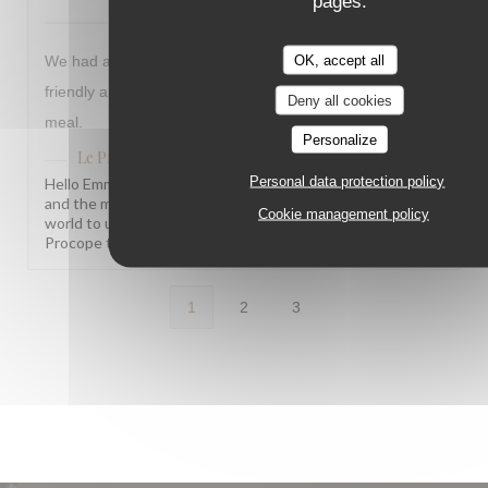
pages.
OK, accept all
We had a lovely meal at Le Procope everyone was very
friendly and helpful. We liked the menu and enjoyed our
Deny all cookies
meal.
Personalize
Le Procope
has replied to this review
Personal data protection policy
Hello Emma, What a joy to read this! Knowing our team
and the menu left such a warm impression truly means the
Cookie management policy
world to us. We hope to welcome you back soon! The Le
Procope team
1
2
3