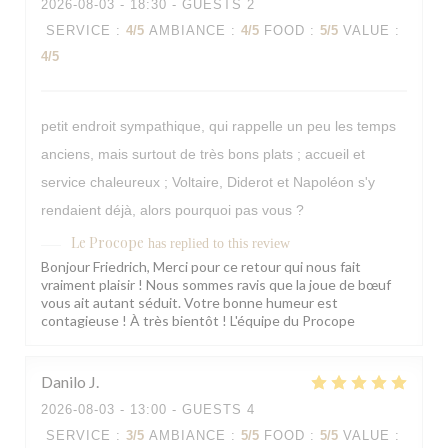
2026-08-03
- 18:30 - GUESTS 2
SERVICE
:
4
/5
AMBIANCE
:
4
/5
FOOD
:
5
/5
VALUE
:
4
/5
petit endroit sympathique, qui rappelle un peu les temps
anciens, mais surtout de très bons plats ; accueil et
service chaleureux ; Voltaire, Diderot et Napoléon s'y
rendaient déjà, alors pourquoi pas vous ?
Le Procope
has replied to this review
Bonjour Friedrich, Merci pour ce retour qui nous fait
vraiment plaisir ! Nous sommes ravis que la joue de bœuf
vous ait autant séduit. Votre bonne humeur est
contagieuse ! À très bientôt ! L'équipe du Procope
Danilo
J
2026-08-03
- 13:00 - GUESTS 4
SERVICE
:
3
/5
AMBIANCE
:
5
/5
FOOD
:
5
/5
VALUE
: