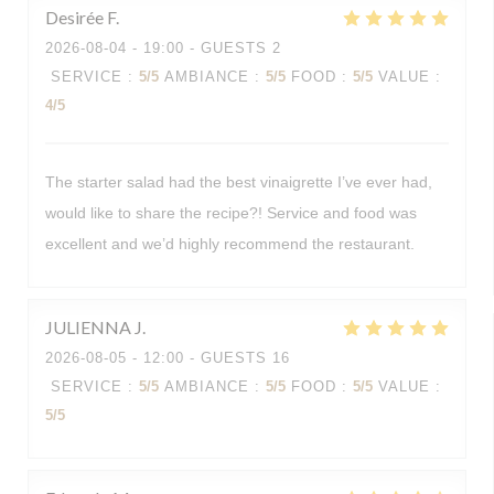
Desirée
F
2026-08-04
- 19:00 - GUESTS 2
SERVICE
:
5
/5
AMBIANCE
:
5
/5
FOOD
:
5
/5
VALUE
:
4
/5
The starter salad had the best vinaigrette I’ve ever had,
would like to share the recipe?! Service and food was
excellent and we’d highly recommend the restaurant.
JULIENNA
J
2026-08-05
- 12:00 - GUESTS 16
SERVICE
:
5
/5
AMBIANCE
:
5
/5
FOOD
:
5
/5
VALUE
:
5
/5