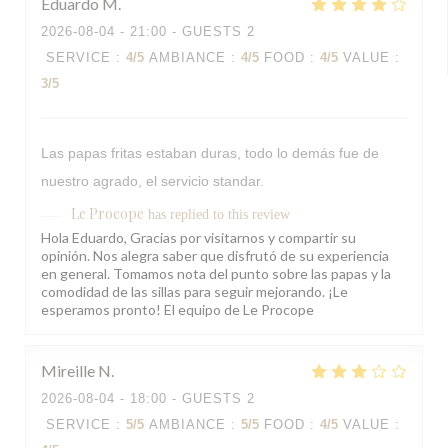
Eduardo
M
2026-08-04
- 21:00 - GUESTS 2
SERVICE
:
4
/5
AMBIANCE
:
4
/5
FOOD
:
4
/5
VALUE
:
3
/5
Las papas fritas estaban duras, todo lo demás fue de
nuestro agrado, el servicio standar.
Le Procope
has replied to this review
Hola Eduardo, Gracias por visitarnos y compartir su
opinión. Nos alegra saber que disfrutó de su experiencia
en general. Tomamos nota del punto sobre las papas y la
comodidad de las sillas para seguir mejorando. ¡Le
esperamos pronto! El equipo de Le Procope
Mireille
N
2026-08-04
- 18:00 - GUESTS 2
SERVICE
:
5
/5
AMBIANCE
:
5
/5
FOOD
:
4
/5
VALUE
: