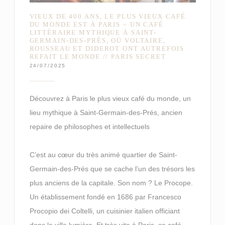
VIEUX DE 400 ANS, LE PLUS VIEUX CAFÉ
DU MONDE EST À PARIS – UN CAFÉ
LITTÉRAIRE MYTHIQUE À SAINT-
GERMAIN-DES-PRÈS, OÙ VOLTAIRE,
ROUSSEAU ET DIDEROT ONT AUTREFOIS
REFAIT LE MONDE // PARIS SECRET
24/07/2025
Découvrez à Paris le plus vieux café du monde, un
lieu mythique à Saint-Germain-des-Prés, ancien
repaire de philosophes et intellectuels
C’est au cœur du très animé quartier de Saint-
Germain-des-Prés que se cache l’un des trésors les
plus anciens de la capitale. Son nom ? Le Procope.
Un établissement fondé en 1686 par Francesco
Procopio dei Coltelli, un cuisinier italien officiant
dans la ville lumière. Et très vite à Paris, ce café –