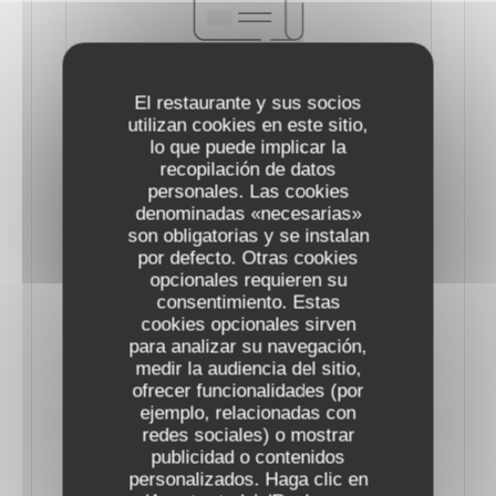
El restaurante y sus socios
utilizan cookies en este sitio,
lo que puede implicar la
SAINT-VALENTIN 2025 : LES MENUS DE
CHEFS DE RESTAURANTS POUR UNE
recopilación de datos
PARENTHÈSE ENCHANTÉE À PARIS
personales. Las cookies
07/02/2025
denominadas «necesarias»
son obligatorias y se instalan
por defecto. Otras cookies
Cette année encore, les chefs mettent les petits
opcionales requieren su
consentimiento. Estas
plats dans les grands pour séduire les gourmets.
cookies opcionales sirven
para analizar su navegación,
medir la audiencia del sitio,
Le 14 février, tout doit être parfait : qu’on soit
ofrecer funcionalidades (por
adepte d’ambiance romantique et de lumières
ejemplo, relacionadas con
tamisées, ou d’une ambiance plus festive, le dîner
redes sociales) o mostrar
publicidad o contenidos
de la Saint-Valentin doit faire chavirer les cœurs.
personalizados. Haga clic en
Car si l’amour se célèbre au quotidien, la soirée des