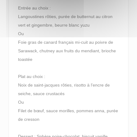
Entrée au choix :
Langoustines rôties, purée de butternut au citron
vert et gingembre, beurre blanc yuzu
Ou
Foie gras de canard français mi-cuit au poivre de
Sarawack, chutney aux fruits du mendiant, brioche
toastée
Plat au choix :
Noix de saint-jacques rôties, risotto à l'encre de
seiche, sauce crustacés
Ou
Filet de bœuf, sauce morilles, pommes anna, purée
de cresson
Dessert : Sphère poire-chocolat, biscuit vanille,