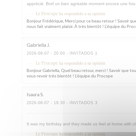
apprécié. Bref un bien agréable moment encore une fois 
Le Procope
ha respondido a su opinión
Bonjour Frédérique, Merci pour ce beau retour ! Savoir que
nous fait vraiment plaisir. À très bientôt ! L'équipe du Pro
Gabriella
J
2026-08-07
- 20:00 - INVITADOS 1
Le Procope
ha respondido a su opinión
Bonjour Gabriella, Quel beau retour, merci ! Savoir que to
vous revoir très bientôt ! L'équipe du Procope
Isaura
S
2026-08-07
- 19:30 - INVITADOS 3
It was my birthday and they made us feel at home with cl
Le Procope
ha respondido a su opinión