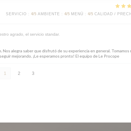
SERVICIO
:
4
/5
AMBIENTE
:
4
/5
MENÚ
:
4
/5
CALIDAD / PREC
stro agrado, el servicio standar.
ón. Nos alegra saber que disfrutó de su experiencia en general. Tomamos
ra seguir mejorando. ¡Le esperamos pronto! El equipo de Le Procope
1
2
3