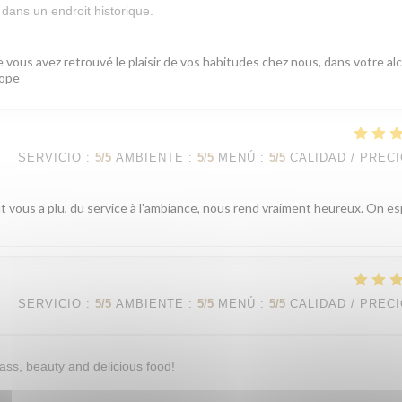
dans un endroit historique.
 vous avez retrouvé le plaisir de vos habitudes chez nous, dans votre al
cope
SERVICIO
:
5
/5
AMBIENTE
:
5
/5
MENÚ
:
5
/5
CALIDAD / PREC
ut vous a plu, du service à l'ambiance, nous rend vraiment heureux. On e
SERVICIO
:
5
/5
AMBIENTE
:
5
/5
MENÚ
:
5
/5
CALIDAD / PREC
ass, beauty and delicious food!