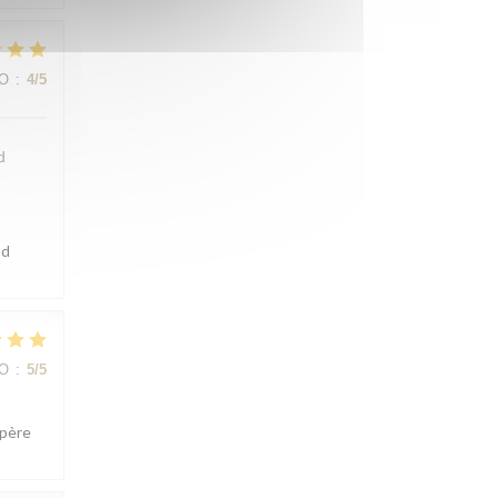
IO
:
4
/5
d
ad
IO
:
5
/5
spère