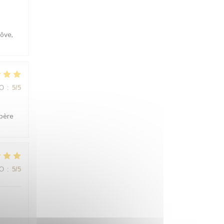
côve,
IO
:
5
/5
spère
IO
:
5
/5