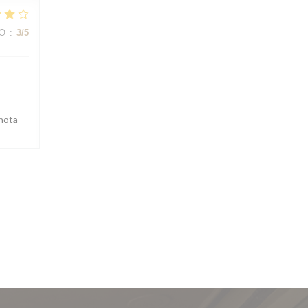
IO
:
3
/5
 nota