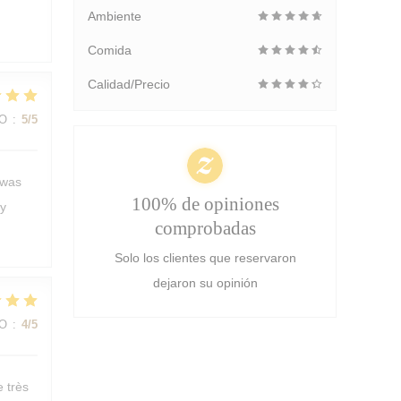
Ambiente
Comida
Calidad/Precio
IO
:
5
/5
 was
100% de opiniones
ly
comprobadas
Solo los clientes que reservaron
dejaron su opinión
IO
:
4
/5
e très