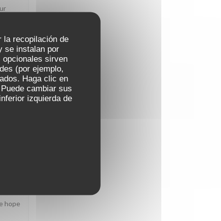
ur
r la recopilación de
 se instalan por
 opcionales sirven
IO
:
5
/5
ades (por ejemplo,
zados. Haga clic en
s. Puede cambiar sus
nferior izquierda de
IO
:
5
/5
We hope