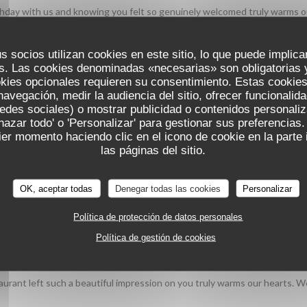
irthday with us and knowing you felt so genuinely welcomed truly warms o
cope team
s socios utilizan cookies en este sitio, lo que puede implica
s. Las cookies denominadas «necesarias» son obligatorias y
okies opcionales requieren su consentimiento. Estas cookies
SERVICIO
:
5
/5
AMBIENTE
:
5
/5
MENÚ
:
5
/5
CALIDAD / PREC
navegación, medir la audiencia del sitio, ofrecer funcionalid
edes sociales) o mostrar publicidad o contenidos personali
chazar todo' o 'Personalizar' para gestionar sus preferencia
vous a plu, du service à l'ambiance en passant par l'assiette, nous rend
er momento haciendo clic en el icono de cookie en la parte i
las páginas del sitio.
OK, aceptar todas
Denegar todas las cookies
Personalizar
SERVICIO
:
5
/5
AMBIENTE
:
5
/5
MENÚ
:
5
/5
CALIDAD / PREC
Política de protección de datos personales
Política de gestión de cookies
dishes in a incredible place.
aurant left such a beautiful impression on you truly warms our hearts. 