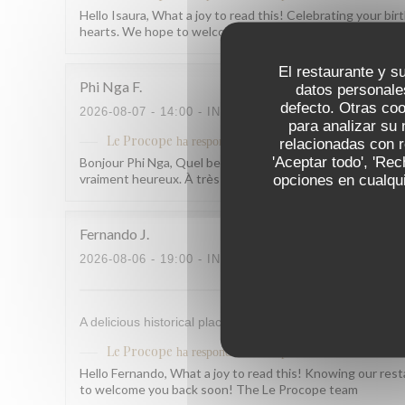
Hello Isaura, What a joy to read this! Celebrating your b
hearts. We hope to welcome you back soon! The Le Pro
El restaurante y su
Phi Nga
F
datos personale
defecto. Otras co
2026-08-07
- 14:00 - INVITADOS 2
para analizar su 
Le Procope
ha respondido a su opinión
relacionadas con r
'Aceptar todo', 'Re
Bonjour Phi Nga, Quel beau retour, merci ! Savoir que tout 
vraiment heureux. À très bientôt ! L'équipe du Procope
opciones en cualqui
Fernando
J
2026-08-06
- 19:00 - INVITADOS 7
A delicious historical place to where to enjoy high quality 
Le Procope
ha respondido a su opinión
Hello Fernando, What a joy to read this! Knowing our rest
to welcome you back soon! The Le Procope team