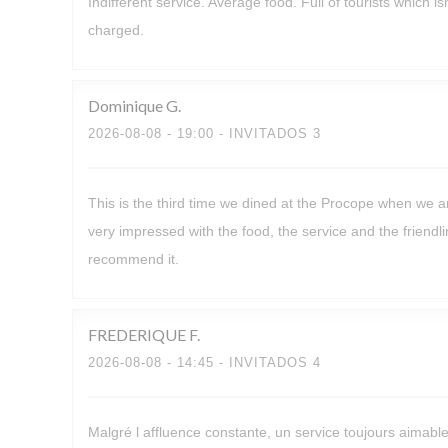
Indifferent service. Average food. Full of tourists which 
charged.
Dominique
G
2026-08-08
- 19:00 - INVITADOS 3
This is the third time we dined at the Procope when we a
very impressed with the food, the service and the friendli
recommend it.
FREDERIQUE
F
2026-08-08
- 14:45 - INVITADOS 4
Malgré l affluence constante, un service toujours aimabl