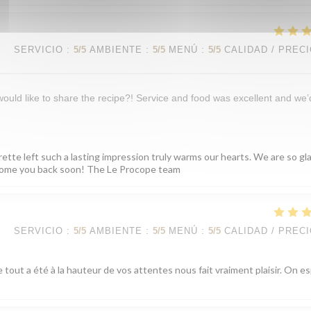
SERVICIO
:
5
/5
AMBIENTE
:
5
/5
MENÚ
:
5
/5
CALIDAD / PREC
 would like to share the recipe?! Service and food was excellent and we’
rette left such a lasting impression truly warms our hearts. We are so gl
elcome you back soon! The Le Procope team
SERVICIO
:
5
/5
AMBIENTE
:
5
/5
MENÚ
:
5
/5
CALIDAD / PREC
 tout a été à la hauteur de vos attentes nous fait vraiment plaisir. On e