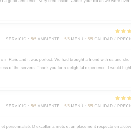
isn't a good ambience. Very tired inside. Check your bill as we were over
SERVICIO
:
5
/5
AMBIENTE
:
5
/5
MENÚ
:
5
/5
CALIDAD / PREC
re in Paris and it was perfect. We had brought a friend with us and she
ness of the servers. Thank you for a delightful experience. I would high
SERVICIO
:
5
/5
AMBIENTE
:
5
/5
MENÚ
:
5
/5
CALIDAD / PREC
e et personnalisé. D excellents mets et un placement respecté en alcôv