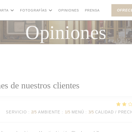
OFREC
ARTA
FOTOGRAFÍAS
OPINIONES
PRENSA
((ABRE EN UN
Opiniones
es de nuestros clientes
SERVICIO
:
2
/5
AMBIENTE
:
1
/5
MENÚ
:
3
/5
CALIDAD / PREC