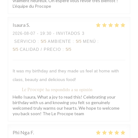
vraiment heureux. On espère vous revoir très bientôt !
L'équipe du Procope
Isaura
S
2026-08-07
- 19:30 - INVITADOS 3
SERVICIO
:
5
/5
AMBIENTE
:
5
/5
MENÚ
:
5
/5
CALIDAD / PRECIO
:
5
/5
It was my birthday and they made us feel at home with
class, beauty and delicious food!
Le Procope
ha respondido a su opinión
Hello Isaura, What a joy to read this! Celebrating your
birthday with us and knowing you felt so genuinely
welcomed truly warms our hearts. We hope to welcome
you back soon! The Le Procope team
Phi Nga
F