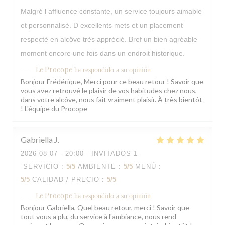
Malgré l affluence constante, un service toujours aimable
et personnalisé. D excellents mets et un placement
respecté en alcôve très apprécié. Bref un bien agréable
moment encore une fois dans un endroit historique.
Le Procope
ha respondido a su opinión
Bonjour Frédérique, Merci pour ce beau retour ! Savoir que
vous avez retrouvé le plaisir de vos habitudes chez nous,
dans votre alcôve, nous fait vraiment plaisir. À très bientôt
! L'équipe du Procope
Gabriella
J
2026-08-07
- 20:00 - INVITADOS 1
SERVICIO
:
5
/5
AMBIENTE
:
5
/5
MENÚ
:
5
/5
CALIDAD / PRECIO
:
5
/5
Le Procope
ha respondido a su opinión
Bonjour Gabriella, Quel beau retour, merci ! Savoir que
tout vous a plu, du service à l'ambiance, nous rend