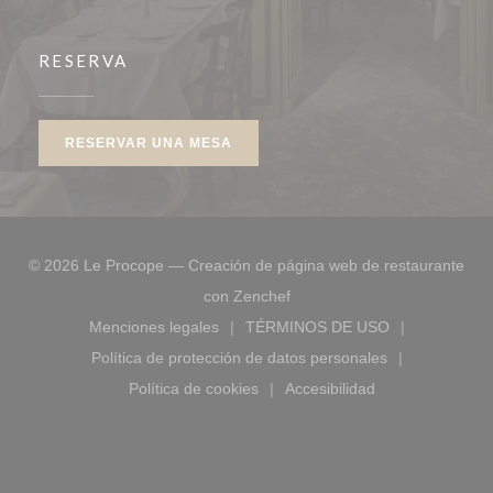
RESERVA
RESERVAR UNA MESA
© 2026 Le Procope — Creación de página web de restaurante
((abre en una nueva ventana
con
Zenchef
Menciones legales
TÉRMINOS DE USO
((abre en una nueva ventana))
((abre en una nueva ve
Política de protección de datos personales
((abre en una nueva ventana))
Política de cookies
Accesibilidad
((abre en una nueva ventana))
((abre en una nueva ve