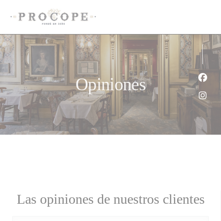
Personalización de sus opciones de cookies
Opiniones
Face
Inst
Las opiniones de nuestros clientes