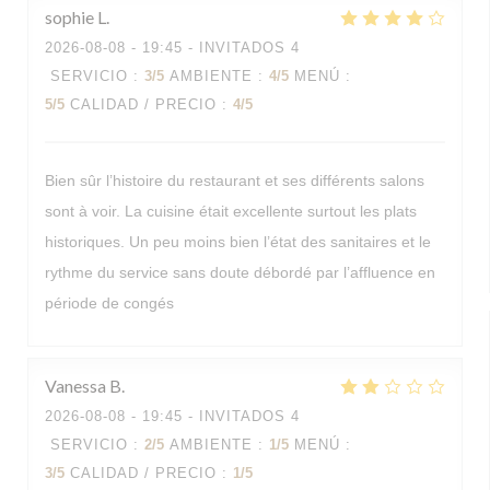
sophie
L
2026-08-08
- 19:45 - INVITADOS 4
SERVICIO
:
3
/5
AMBIENTE
:
4
/5
MENÚ
:
5
/5
CALIDAD / PRECIO
:
4
/5
Bien sûr l’histoire du restaurant et ses différents salons
sont à voir. La cuisine était excellente surtout les plats
historiques. Un peu moins bien l’état des sanitaires et le
rythme du service sans doute débordé par l’affluence en
période de congés
Vanessa
B
2026-08-08
- 19:45 - INVITADOS 4
SERVICIO
:
2
/5
AMBIENTE
:
1
/5
MENÚ
:
3
/5
CALIDAD / PRECIO
:
1
/5