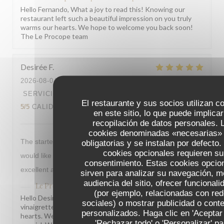
Hello Fernando, What a joy to read this! Knowing our
restaurant left such a beautiful impression on you truly
warms our hearts. We hope to welcome you back soon!
The Le Procope team
Desirée
F
2026-08-04
- 19:00 - INVITADOS 2
SERVICIO
:
5
/5
AMBIENTE
:
5
/5
MENÚ
:
El restaurante y sus socios utilizan c
5
/5
CALIDAD / PRECIO
:
4
/5
en este sitio, lo que puede implicar
recopilación de datos personales. 
cookies denominadas «necesarias»
The starter salad had the best vinaigrette I’ve ever had,
obligatorias y se instalan por defecto.
cookies opcionales requieren su
would like to share the recipe?! Service and food was
consentimiento. Estas cookies opcio
excellent and we’d highly recommend the restaurant.
sirven para analizar su navegación, me
audiencia del sitio, ofrecer funcional
Le Procope
ha respondido a su opinión
(por ejemplo, relacionadas con re
Hello Desirée, What a joy to read this! Knowing our
sociales) o mostrar publicidad o cont
vinaigrette left such a lasting impression truly warms our
personalizados. Haga clic en 'Aceptar 
hearts. We are so glad every aspect of your visit felt so
'Rechazar todo' o 'Personalizar' pa