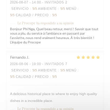
2026-08-07
- 14:00 - INVITADOS 2
SERVICIO
:
5
/5
AMBIENTE
:
5
/5
MENÚ
:
5
/5
CALIDAD / PRECIO
:
5
/5
Le Procope
ha respondido a su opinión
Bonjour Phi Nga, Quel beau retour, merci ! Savoir que tout
vous a plu, du service à l'ambiance en passant par
l'assiette, nous rend vraiment heureux. À très bientôt !
L'équipe du Procope
Fernando
J
2026-08-06
- 19:00 - INVITADOS 7
SERVICIO
:
5
/5
AMBIENTE
:
5
/5
MENÚ
:
5
/5
CALIDAD / PRECIO
:
5
/5
A delicious historical place to where to enjoy high quality
dishes in a incredible place.
Le Procope
ha respondido a su opinión