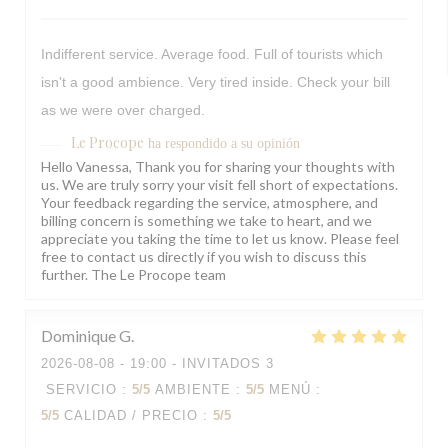
Indifferent service. Average food. Full of tourists which
isn't a good ambience. Very tired inside. Check your bill
as we were over charged.
Le Procope
ha respondido a su opinión
Hello Vanessa, Thank you for sharing your thoughts with
us. We are truly sorry your visit fell short of expectations.
Your feedback regarding the service, atmosphere, and
billing concern is something we take to heart, and we
appreciate you taking the time to let us know. Please feel
free to contact us directly if you wish to discuss this
further. The Le Procope team
Dominique
G
2026-08-08
- 19:00 - INVITADOS 3
SERVICIO
:
5
/5
AMBIENTE
:
5
/5
MENÚ
:
5
/5
CALIDAD / PRECIO
:
5
/5