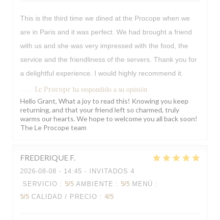
This is the third time we dined at the Procope when we
are in Paris and it was perfect. We had brought a friend
with us and she was very impressed with the food, the
service and the friendliness of the servers. Thank you for
a delightful experience. I would highly recommend it.
Le Procope
ha respondido a su opinión
Hello Grant, What a joy to read this! Knowing you keep
returning, and that your friend left so charmed, truly
warms our hearts. We hope to welcome you all back soon!
The Le Procope team
FREDERIQUE
F
2026-08-08
- 14:45 - INVITADOS 4
SERVICIO
:
5
/5
AMBIENTE
:
5
/5
MENÚ
:
5
/5
CALIDAD / PRECIO
:
4
/5