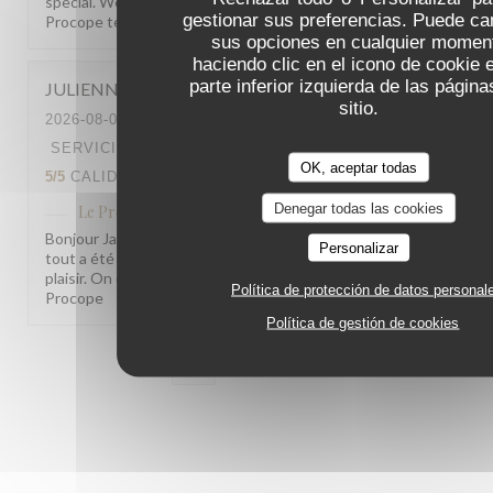
special. We hope to welcome you back soon! The Le
gestionar sus preferencias. Puede ca
Procope team
sus opciones en cualquier momen
haciendo clic en el icono de cookie 
parte inferior izquierda de las página
JULIENNA
J
sitio.
2026-08-05
- 12:00 - INVITADOS 16
SERVICIO
:
5
/5
AMBIENTE
:
5
/5
MENÚ
:
OK, aceptar todas
5
/5
CALIDAD / PRECIO
:
5
/5
Denegar todas las cookies
Le Procope
ha respondido a su opinión
Bonjour Jang Gum Sic, Quel beau retour, merci ! Savoir que
Personalizar
tout a été à la hauteur de vos attentes nous fait vraiment
plaisir. On espère vous revoir très bientôt ! L'équipe du
Política de protección de datos personal
Procope
Política de gestión de cookies
1
2
3