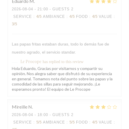
Eduardo
M
2026-08-04
- 21:00 - GUESTS 2
SERVICE
:
4
/5
AMBIANCE
:
4
/5
FOOD
:
4
/5
VALUE
:
3
/5
Las papas fritas estaban duras, todo lo demás fue de
nuestro agrado, el servicio standar.
Le Procope
has replied to this review
Hola Eduardo, Gracias por visitarnos y compartir su
opinión. Nos alegra saber que disfrutó de su experiencia
en general. Tomamos nota del punto sobre las papas y la
comodidad de las sillas para seguir mejorando. ¡Le
esperamos pronto! El equipo de Le Procope
Mireille
N
2026-08-04
- 18:00 - GUESTS 2
SERVICE
:
5
/5
AMBIANCE
:
5
/5
FOOD
:
4
/5
VALUE
: