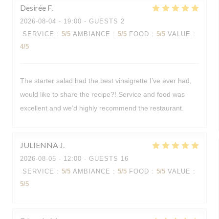
Desirée
F
2026-08-04
- 19:00 - GUESTS 2
SERVICE
:
5
/5
AMBIANCE
:
5
/5
FOOD
:
5
/5
VALUE
:
4
/5
The starter salad had the best vinaigrette I’ve ever had,
would like to share the recipe?! Service and food was
excellent and we’d highly recommend the restaurant.
JULIENNA
J
2026-08-05
- 12:00 - GUESTS 16
SERVICE
:
5
/5
AMBIANCE
:
5
/5
FOOD
:
5
/5
VALUE
:
5
/5