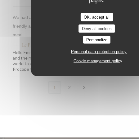
pages.
OK, accept all
We had a lovely meal at Le Procope everyone was very
friendly and helpful. We liked the menu and enjoyed our
Deny all cookies
meal.
Personalize
Le Procope
has replied to this review
Personal data protection policy
Hello Emma, What a joy to read this! Knowing our team
and the menu left such a warm impression truly means the
Cookie management policy
world to us. We hope to welcome you back soon! The Le
Procope team
1
2
3