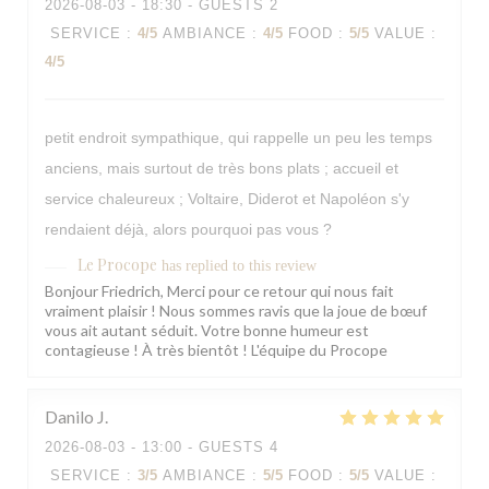
2026-08-03
- 18:30 - GUESTS 2
SERVICE
:
4
/5
AMBIANCE
:
4
/5
FOOD
:
5
/5
VALUE
:
4
/5
petit endroit sympathique, qui rappelle un peu les temps
anciens, mais surtout de très bons plats ; accueil et
service chaleureux ; Voltaire, Diderot et Napoléon s'y
rendaient déjà, alors pourquoi pas vous ?
Le Procope
has replied to this review
Bonjour Friedrich, Merci pour ce retour qui nous fait
vraiment plaisir ! Nous sommes ravis que la joue de bœuf
vous ait autant séduit. Votre bonne humeur est
contagieuse ! À très bientôt ! L'équipe du Procope
Danilo
J
2026-08-03
- 13:00 - GUESTS 4
SERVICE
:
3
/5
AMBIANCE
:
5
/5
FOOD
:
5
/5
VALUE
: