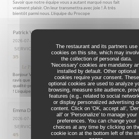
Savoir que notre équipe vous a autant marqué nous fait
vraiment plaisir. On leur transmettra avec joie ! À très
bientôt parmi nous. L'équipe du Procope
Patrick
V
2026-07-31
- 19:15 - GUESTS 2
The restaurant and its partners use
SERVICE
:
4
/5
AMBIANCE
:
4
/5
FOOD
:
5
/5
VALUE
:
cookies on this site, which may invol
3
/5
the collection of personal data.
'Necessary' cookies are mandatory a
Le Procope
has replied to this review
installed by default. Other optional
Bonjour Veron, Merci pour ce beau retour ! Nous sommes
cookies require your consent. Thes
ravis que la cuisine vous ait autant plu. Pour le rapport
optional cookies are used to analyze y
qualité-prix, votre remarque est bien notée. À très bientôt
browsing, measure site audience, prov
! L'équipe du Procope
features (e.g., related to social networ
or display personalized advertising o
content. Click on 'OK, accept all', 'De
Emma
D
all' or 'Personalize' to manage your
2026-07-29
- 18:30 - GUESTS 2
preferences. You can change your
choices at any time by clicking on th
SERVICE
:
5
/5
AMBIANCE
:
4
/5
FOOD
:
4
/5
VALUE
:
cookie icon at the bottom left of the si
4
/5