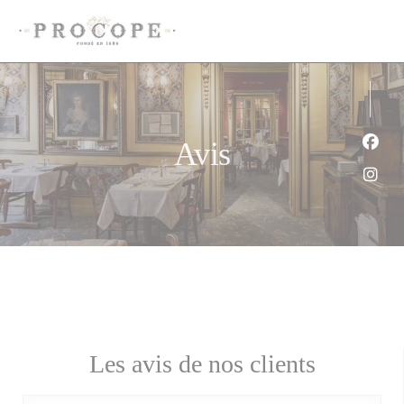
Personnalisation de vos choix en matière de cookies
Avis
Face
Inst
Les avis de nos clients