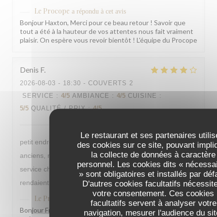
Le Procope
a répondu à cet avis
Bonjour Haxton, Merci pour ce beau retour ! Savoir que
tout a été à la hauteur de vos attentes nous fait vraiment
plaisir. On espère vous revoir bientôt ! L'équipe du Procope
Denis
F
2026-08-03
- 18:30 - COUVERTS 2
SERVICE
:
4
/5
AMBIANCE
:
4
/5
CUISINE
:
5
/5
QUALITÉ / PRIX
:
4
/5
Le restaurant et ses partenaires utilis
petit endroit sympathique, qui rappelle un peu les temps
des cookies sur ce site, pouvant impli
la collecte de données à caractère
anciens, mais surtout de très bons plats ; accueil et
personnel. Les cookies dits « nécessa
service chaleureux ; Voltaire, Diderot et Napoléon s'y
» sont obligatoires et installés par déf
rendaient déjà, alors pourquoi pas vous ?
D'autres cookies facultatifs nécessit
votre consentement. Ces cookies
Le Procope
a répondu à cet avis
facultatifs servent à analyser votre
Bonjour Friedrich, Merci pour ce retour qui nous fait
navigation, mesurer l'audience du sit