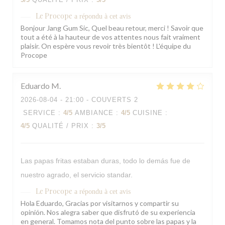
Le Procope
a répondu à cet avis
Bonjour Jang Gum Sic, Quel beau retour, merci ! Savoir que
tout a été à la hauteur de vos attentes nous fait vraiment
plaisir. On espère vous revoir très bientôt ! L'équipe du
Procope
Eduardo
M
2026-08-04
- 21:00 - COUVERTS 2
SERVICE
:
4
/5
AMBIANCE
:
4
/5
CUISINE
:
4
/5
QUALITÉ / PRIX
:
3
/5
Las papas fritas estaban duras, todo lo demás fue de
nuestro agrado, el servicio standar.
Le Procope
a répondu à cet avis
Hola Eduardo, Gracias por visitarnos y compartir su
opinión. Nos alegra saber que disfrutó de su experiencia
en general. Tomamos nota del punto sobre las papas y la