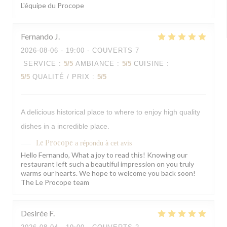
L'équipe du Procope
Fernando
J
2026-08-06
- 19:00 - COUVERTS 7
SERVICE
:
5
/5
AMBIANCE
:
5
/5
CUISINE
:
5
/5
QUALITÉ / PRIX
:
5
/5
A delicious historical place to where to enjoy high quality
dishes in a incredible place.
Le Procope
a répondu à cet avis
Hello Fernando, What a joy to read this! Knowing our
restaurant left such a beautiful impression on you truly
warms our hearts. We hope to welcome you back soon!
The Le Procope team
Desirée
F