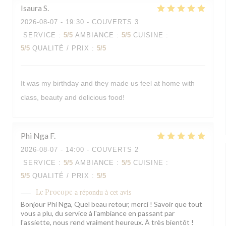
Isaura
S
2026-08-07
- 19:30 - COUVERTS 3
SERVICE
:
5
/5
AMBIANCE
:
5
/5
CUISINE
:
5
/5
QUALITÉ / PRIX
:
5
/5
It was my birthday and they made us feel at home with
class, beauty and delicious food!
Phi Nga
F
2026-08-07
- 14:00 - COUVERTS 2
SERVICE
:
5
/5
AMBIANCE
:
5
/5
CUISINE
:
5
/5
QUALITÉ / PRIX
:
5
/5
Le Procope
a répondu à cet avis
Bonjour Phi Nga, Quel beau retour, merci ! Savoir que tout
vous a plu, du service à l'ambiance en passant par
l'assiette, nous rend vraiment heureux. À très bientôt !