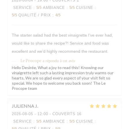
2026-08-04
- 19:00 - COUVERTS 2
SERVICE
:
5
/5
AMBIANCE
:
5
/5
CUISINE
:
5
/5
QUALITÉ / PRIX
:
4
/5
The starter salad had the best vinaigrette I’ve ever had,
would like to share the recipe?! Service and food was
excellent and we’d highly recommend the restaurant.
Le Procope
a répondu à cet avis
Hello Desirée, What a joy to read this! Knowing our
vinaigrette left such a lasting impression truly warms our
hearts. We are so glad every aspect of your visit felt so
special. We hope to welcome you back soon! The Le
Procope team
JULIENNA
J
2026-08-05
- 12:00 - COUVERTS 16
SERVICE
:
5
/5
AMBIANCE
:
5
/5
CUISINE
:
5
/5
QUALITÉ / PRIX
:
5
/5