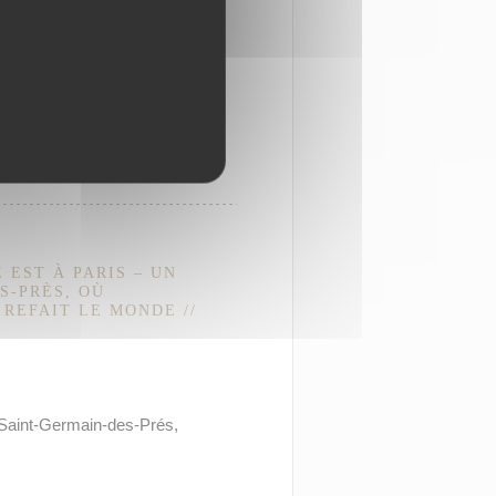
 EST À PARIS – UN
S-PRÈS, OÙ
REFAIT LE MONDE //
 Saint-Germain-des-Prés,