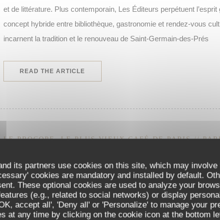
et de littérature. Plus contemporain, Les Éditeurs perpétuent l’espr
concept hybride entre bibliothèque, gastronomie et rendez-vous cul
incarnent la tradition et le renouveau de Saint-Germain-des-Prés
((OPENS IN A NEW WINDOW))
READ THE ARTICLE
LE PROCOPE, LE PLUS VIEUX CAFÉ DE PARIS // PAR
28/08/2025
nd its partners use cookies on this site, which may involve 
cessary' cookies are mandatory and installed by default. Oth
C’est au cœur du très animé quartier de Saint-Germain-des-Prés qu
sent. These optional cookies are used to analyze your brows
eatures (e.g., related to social networks) or display persona
les plus anciens de la capitale. Son nom ? Le Procope. Un établiss
'OK, accept all', 'Deny all' or 'Personalize' to manage your p
devenu aujourd’hui le plus vieux café du monde. Un café littéraire élé
 at any time by clicking on the cookie icon at the bottom lef