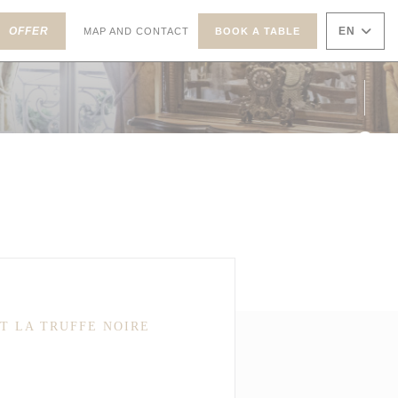
((OPENS IN A NEW WINDOW))
ENS IN A NEW WINDOW))
OFFER
EN
MAP AND CONTACT
BOOK A TABLE
Face
Inst
T LA TRUFFE NOIRE