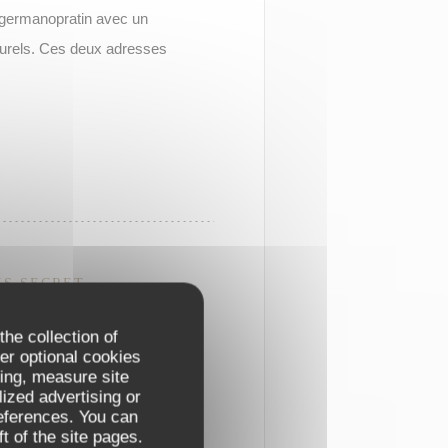
it germanopratin avec un
turels. Ces deux adresses
IS SECRET
the collection of
er optional cookies
e se cache l’un des trésors
ing, measure site
lized advertising or
ement fondé en 1686,
references. You can
gant, prisé par les artistes,
t of the site pages.