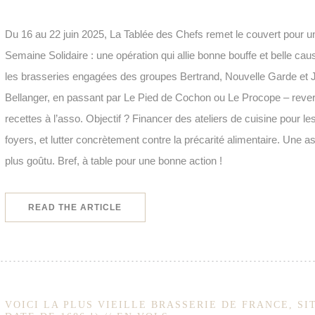
Du 16 au 22 juin 2025, La Tablée des Chefs remet le couvert pour un
Semaine Solidaire : une opération qui allie bonne bouffe et belle c
les brasseries engagées des groupes Bertrand, Nouvelle Garde et J
Bellanger, en passant par Le Pied de Cochon ou Le Procope – revers
recettes à l’asso. Objectif ? Financer des ateliers de cuisine pour le
foyers, et lutter concrètement contre la précarité alimentaire. Une as
plus goûtu. Bref, à table pour une bonne action !
((OPENS IN A NEW WINDOW))
READ THE ARTICLE
VOICI LA PLUS VIEILLE BRASSERIE DE FRANCE, SI