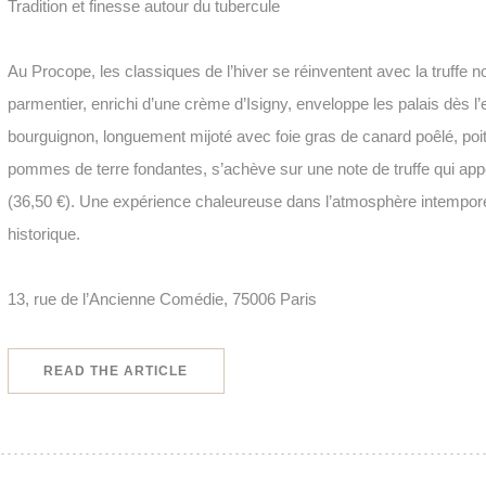
Tradition et finesse autour du tubercule
Au Procope, les classiques de l’hiver se réinventent avec la truffe n
parmentier, enrichi d’une crème d’Isigny, enveloppe les palais dès l’
bourguignon, longuement mijoté avec foie gras de canard poêlé, po
pommes de terre fondantes, s’achève sur une note de truffe qui app
(36,50 €). Une expérience chaleureuse dans l’atmosphère intempore
historique.
13, rue de l’Ancienne Comédie, 75006 Paris
((OPENS IN A NEW WINDOW))
READ THE ARTICLE