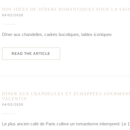
NOS IDÉES DE DÎNERS ROMANTIQUES POUR LA SAI
04/02/2026
Dîner aux chandelles, cadres bucoliques, tables iconiques
((OPENS IN A NEW WINDOW))
READ THE ARTICLE
DÎNER AUX CHANDELLES ET ÉCHAPPÉES GOURMAND
VALENTIN
04/02/2026
Le plus ancien café de Paris cultive un romantisme intemporel. Le 1