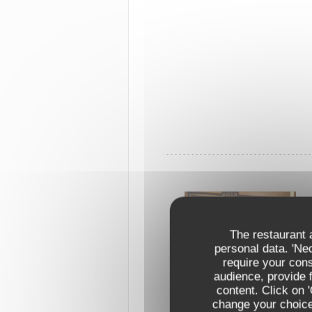
The restaurant a
personal data. 'Ne
require your con
audience, provide f
content. Click on 
change your choices