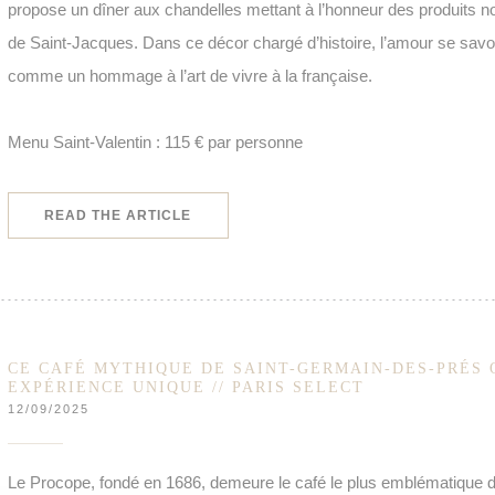
propose un dîner aux chandelles mettant à l’honneur des produits no
de Saint-Jacques. Dans ce décor chargé d’histoire, l’amour se savou
comme un hommage à l’art de vivre à la française.
Menu Saint-Valentin : 115 € par personne
((OPENS IN A NEW WINDOW))
READ THE ARTICLE
CE CAFÉ MYTHIQUE DE SAINT-GERMAIN-DES-PRÉS 
EXPÉRIENCE UNIQUE // PARIS SELECT
12/09/2025
Le Procope, fondé en 1686, demeure le café le plus emblématique de