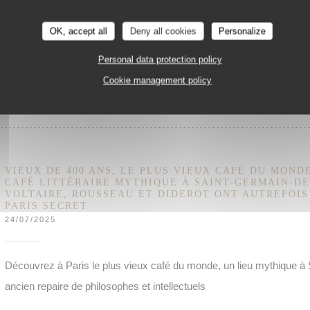
les penseurs et les intellectuels de l’époque…
OK, accept all
Deny all cookies
Personalize
Personal data protection policy
((OPENS IN A NEW WINDOW))
READ THE ARTICLE
Cookie management policy
VIEUX DE 400 ANS, LE PLUS VIEUX CAFÉ DU MONDE
CAFÉ LITTÉRAIRE MYTHIQUE À SAINT-GERMAIN-DE
VOLTAIRE, ROUSSEAU ET DIDEROT ONT AUTREFOIS 
PARIS SECRET
24/07/2025
Découvrez à Paris le plus vieux café du monde, un lieu mythique à
ancien repaire de philosophes et intellectuels