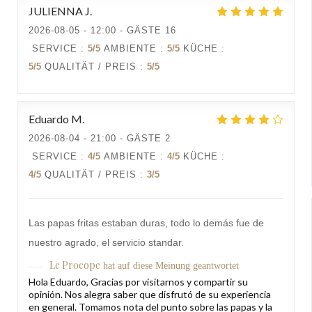
JULIENNA
J
2026-08-05
- 12:00 - GÄSTE 16
SERVICE
:
5
/5
AMBIENTE
:
5
/5
KÜCHE
:
5
/5
QUALITÄT / PREIS
:
5
/5
Eduardo
M
2026-08-04
- 21:00 - GÄSTE 2
SERVICE
:
4
/5
AMBIENTE
:
4
/5
KÜCHE
:
4
/5
QUALITÄT / PREIS
:
3
/5
Las papas fritas estaban duras, todo lo demás fue de
nuestro agrado, el servicio standar.
Le Procope
hat auf diese Meinung geantwortet
Hola Eduardo, Gracias por visitarnos y compartir su
opinión. Nos alegra saber que disfrutó de su experiencia
en general. Tomamos nota del punto sobre las papas y la