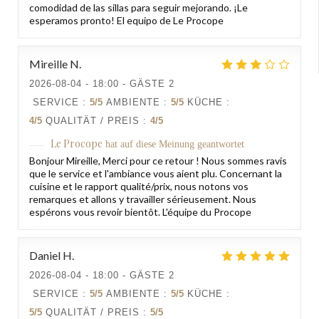
comodidad de las sillas para seguir mejorando. ¡Le
esperamos pronto! El equipo de Le Procope
Mireille
N
2026-08-04
- 18:00 - GÄSTE 2
SERVICE
:
5
/5
AMBIENTE
:
5
/5
KÜCHE
:
4
/5
QUALITÄT / PREIS
:
4
/5
Le Procope
hat auf diese Meinung geantwortet
Bonjour Mireille, Merci pour ce retour ! Nous sommes ravis
que le service et l'ambiance vous aient plu. Concernant la
cuisine et le rapport qualité/prix, nous notons vos
remarques et allons y travailler sérieusement. Nous
espérons vous revoir bientôt. L'équipe du Procope
Daniel
H
2026-08-04
- 18:00 - GÄSTE 2
SERVICE
:
5
/5
AMBIENTE
:
5
/5
KÜCHE
:
5
/5
QUALITÄT / PREIS
:
5
/5