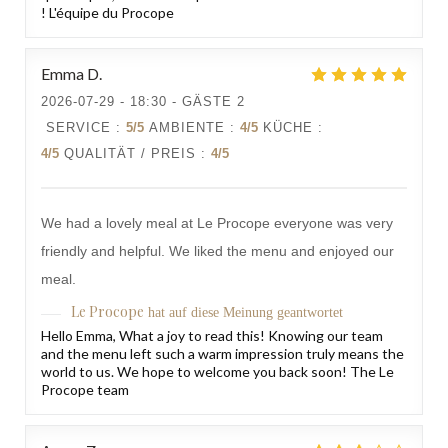
! L'équipe du Procope
Emma
D
2026-07-29
- 18:30 - GÄSTE 2
SERVICE
:
5
/5
AMBIENTE
:
4
/5
KÜCHE
:
4
/5
QUALITÄT / PREIS
:
4
/5
We had a lovely meal at Le Procope everyone was very
friendly and helpful. We liked the menu and enjoyed our
meal.
Le Procope
hat auf diese Meinung geantwortet
Hello Emma, What a joy to read this! Knowing our team
and the menu left such a warm impression truly means the
world to us. We hope to welcome you back soon! The Le
Procope team