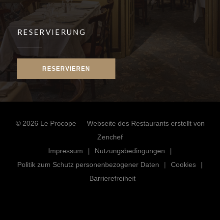
RESERVIERUNG
RESERVIEREN
© 2026 Le Procope — Webseite des Restaurants erstellt von
((öffnet ein neues Fenster))
Zenchef
Impressum
Nutzungsbedingungen
((öffnet ein neues Fenster))
((öffnet ein neues Fenster)
Politik zum Schutz personenbezogener Daten
Cookies
((öffnet ein neues Fenster))
((öffnet e
Barrierefreiheit
((öffnet ein neues Fenster))