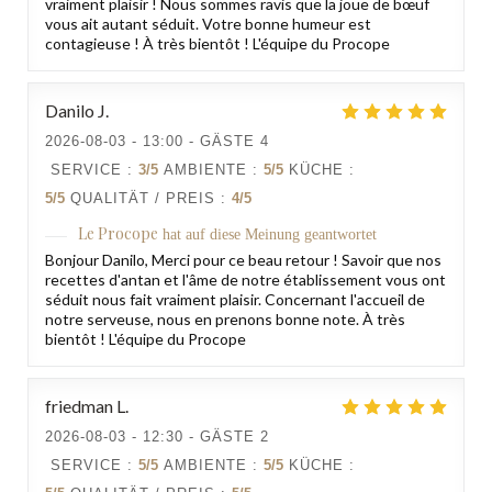
vraiment plaisir ! Nous sommes ravis que la joue de bœuf
vous ait autant séduit. Votre bonne humeur est
contagieuse ! À très bientôt ! L'équipe du Procope
Danilo
J
2026-08-03
- 13:00 - GÄSTE 4
SERVICE
:
3
/5
AMBIENTE
:
5
/5
KÜCHE
:
5
/5
QUALITÄT / PREIS
:
4
/5
Le Procope
hat auf diese Meinung geantwortet
Bonjour Danilo, Merci pour ce beau retour ! Savoir que nos
recettes d'antan et l'âme de notre établissement vous ont
séduit nous fait vraiment plaisir. Concernant l'accueil de
notre serveuse, nous en prenons bonne note. À très
bientôt ! L'équipe du Procope
friedman
L
2026-08-03
- 12:30 - GÄSTE 2
SERVICE
:
5
/5
AMBIENTE
:
5
/5
KÜCHE
: