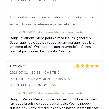
5
/5
QUALITÄT / PREIS
:
5
/5
Une véritable institution avec des serveurs et serveuse
extraordinaire, la référence par excellence
Le Procope
hat auf diese Meinung geantwortet
Bonjour Laurent, Merci pour ce retour aussi généreux !
Savoir que notre équipe vous a autant marqué nous fait
vraiment plaisir. On leur transmettra avec joie ! À très
bientôt parmi nous. L'équipe du Procope
Patrick
V
2026-07-31
- 19:15 - GÄSTE 2
SERVICE
:
4
/5
AMBIENTE
:
4
/5
KÜCHE
:
5
/5
QUALITÄT / PREIS
:
3
/5
Le Procope
hat auf diese Meinung geantwortet
Bonjour Veron, Merci pour ce beau retour ! Nous sommes
ravis que la cuisine vous ait autant plu. Pour le rapport
qualité-prix, votre remarque est bien notée. À très bientôt