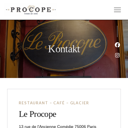
Kontakt
Face
Inst
RESTAURANT – CAFÉ – GLACIER
Le Procope
((öffnet ein neue
13 rue de l'Ancienne Comédie 75006 Paris