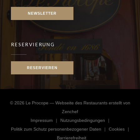
NEWSLETTER
RESERVIERUNG
RESERVIEREN
© 2026 Le Procope — Webseite des Restaurants erstellt von
((öffnet ein neues Fenster))
Zenchef
Impressum
Nutzungsbedingungen
((öffnet ein neues Fenster))
((öffnet ein neues Fenster)
Politik zum Schutz personenbezogener Daten
Cookies
((öffnet ein neues Fenster))
((öffnet e
Barrierefreiheit