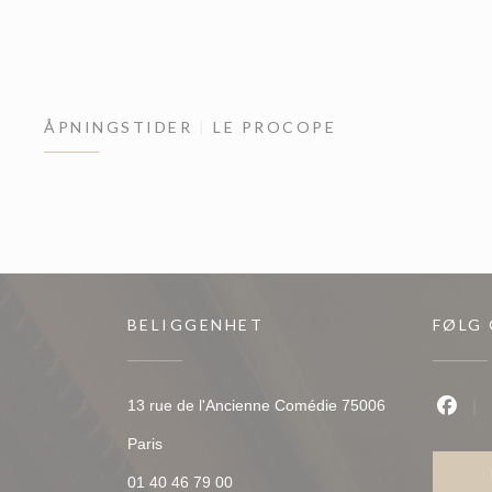
ÅPNINGSTIDER
LE PROCOPE
BELIGGENHET
FØLG
13 rue de l'Ancienne Comédie 75006
Faceb
((åpner i et nytt vindu))
Paris
01 40 46 79 00