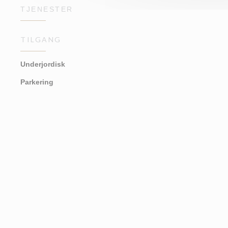
TJENESTER
TILGANG
Underjordisk
Parkering