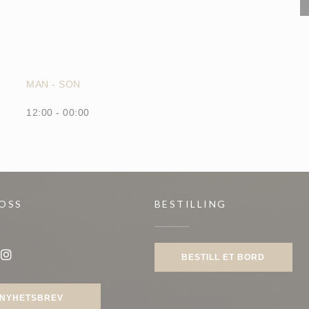
MAN
-
SON
12:00 - 00:00
 OSS
BESTILLING
BESTILL ET BORD
ook ((åpner i et nytt vindu))
Instagram ((åpner i et nytt vindu))
NYHETSBREV