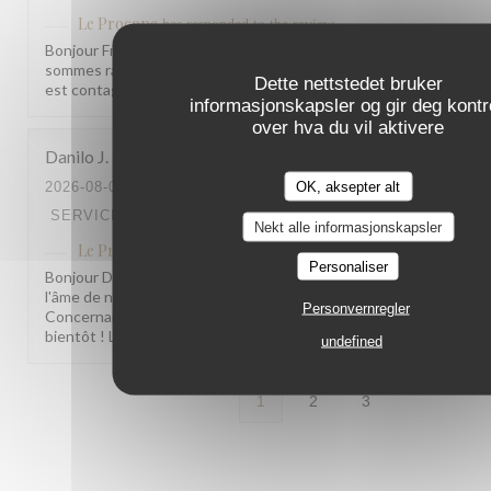
Le Procope
has responded to the review
Bonjour Friedrich, Merci pour ce retour qui nous fait vraiment plai
sommes ravis que la joue de bœuf vous ait autant séduit. Votre
Dette nettstedet bruker
est contagieuse ! À très bientôt ! L'équipe du Procope
informasjonskapsler og gir deg kontro
over hva du vil aktivere
Danilo
J
OK, aksepter alt
2026-08-03
- 13:00 - GUESTS 4
SERVICE
:
3
/5
AMBIENCE
:
5
/5
MENU
:
5
/5
QUALITY_PRI
Nekt alle informasjonskapsler
Le Procope
has responded to the review
Personaliser
Bonjour Danilo, Merci pour ce beau retour ! Savoir que nos recett
l'âme de notre établissement vous ont séduit nous fait vraiment pl
Personvernregler
Concernant l'accueil de notre serveuse, nous en prenons bonne n
bientôt ! L'équipe du Procope
undefined
1
2
3