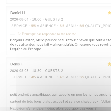
Daniel
H
2026-08-04
- 18:00 - GUESTS 2
SERVICE
:
5
/5
AMBIENCE
:
5
/5
MENU
:
5
/5
QUALITY_PRI
Le Procope
has responded to the review
Bonjour Haxton, Merci pour ce beau retour ! Savoir que tout a été
de vos attentes nous fait vraiment plaisir. On espère vous revoir 
L'équipe du Procope
Denis
F
2026-08-03
- 18:30 - GUESTS 2
SERVICE
:
4
/5
AMBIENCE
:
4
/5
MENU
:
5
/5
QUALITY_PRI
petit endroit sympathique, qui rappelle un peu les temps ancien
surtout de très bons plats ; accueil et service chaleureux ; Voltai
Napoléon s'y rendaient déjà, alors pourquoi pas vous ?