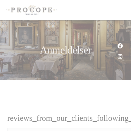
Panel for informasjonskapsler
Anmeldelser
Faceb
Insta
reviews_from_our_clients_following