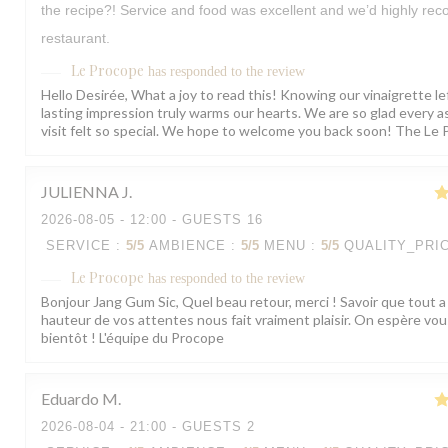
the recipe?! Service and food was excellent and we’d highly r
restaurant.
Le Procope
has responded to the review
Hello Desirée, What a joy to read this! Knowing our vinaigrette le
lasting impression truly warms our hearts. We are so glad every a
visit felt so special. We hope to welcome you back soon! The Le
JULIENNA
J
2026-08-05
- 12:00 - GUESTS 16
SERVICE
:
5
/5
AMBIENCE
:
5
/5
MENU
:
5
/5
QUALITY_PRI
Le Procope
has responded to the review
Bonjour Jang Gum Sic, Quel beau retour, merci ! Savoir que tout a 
hauteur de vos attentes nous fait vraiment plaisir. On espère vous
bientôt ! L'équipe du Procope
Eduardo
M
2026-08-04
- 21:00 - GUESTS 2