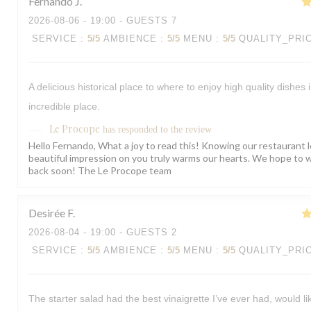
Fernando
J
2026-08-06
- 19:00 - GUESTS 7
SERVICE
:
5
/5
AMBIENCE
:
5
/5
MENU
:
5
/5
QUALITY_PRI
A delicious historical place to where to enjoy high quality dishes 
incredible place.
Le Procope
has responded to the review
Hello Fernando, What a joy to read this! Knowing our restaurant l
beautiful impression on you truly warms our hearts. We hope to
back soon! The Le Procope team
Desirée
F
2026-08-04
- 19:00 - GUESTS 2
SERVICE
:
5
/5
AMBIENCE
:
5
/5
MENU
:
5
/5
QUALITY_PRI
The starter salad had the best vinaigrette I’ve ever had, would li