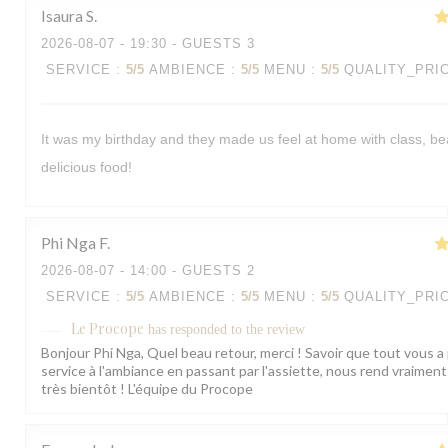
Isaura
S
2026-08-07
- 19:30 - GUESTS 3
SERVICE
:
5
/5
AMBIENCE
:
5
/5
MENU
:
5
/5
QUALITY_PRI
It was my birthday and they made us feel at home with class, b
delicious food!
Phi Nga
F
2026-08-07
- 14:00 - GUESTS 2
SERVICE
:
5
/5
AMBIENCE
:
5
/5
MENU
:
5
/5
QUALITY_PRI
Le Procope
has responded to the review
Bonjour Phi Nga, Quel beau retour, merci ! Savoir que tout vous a 
service à l'ambiance en passant par l'assiette, nous rend vraimen
très bientôt ! L'équipe du Procope