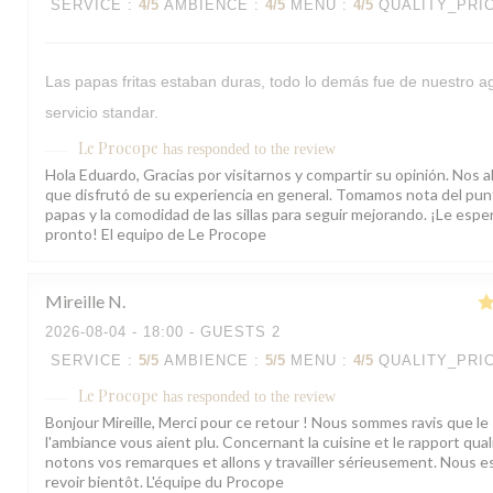
SERVICE
:
4
/5
AMBIENCE
:
4
/5
MENU
:
4
/5
QUALITY_PRI
Las papas fritas estaban duras, todo lo demás fue de nuestro ag
servicio standar.
Le Procope
has responded to the review
Hola Eduardo, Gracias por visitarnos y compartir su opinión. Nos a
que disfrutó de su experiencia en general. Tomamos nota del pun
papas y la comodidad de las sillas para seguir mejorando. ¡Le esp
pronto! El equipo de Le Procope
Mireille
N
2026-08-04
- 18:00 - GUESTS 2
SERVICE
:
5
/5
AMBIENCE
:
5
/5
MENU
:
4
/5
QUALITY_PRI
Le Procope
has responded to the review
Bonjour Mireille, Merci pour ce retour ! Nous sommes ravis que le 
l'ambiance vous aient plu. Concernant la cuisine et le rapport qual
notons vos remarques et allons y travailler sérieusement. Nous 
revoir bientôt. L'équipe du Procope