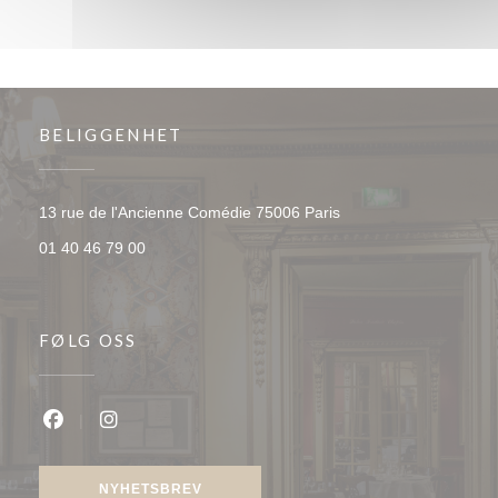
BELIGGENHET
((åpner i et nytt vindu)
13 rue de l'Ancienne Comédie 75006 Paris
01 40 46 79 00
FØLG OSS
Facebook ((åpner i et nytt vindu))
Instagram ((åpner i et nytt vindu))
NYHETSBREV