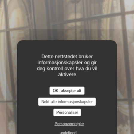
Dette nettstedet bruker
informasjonskapsler og gir
deg kontroll over hva du vil
aktivere
OK, aksepter alt
Nekt alle informasjonskapsler
13 RUE DE L'ANCIENNE COMÉDIE 75006
Personaliser
PARIS
Personvernregler
undefined