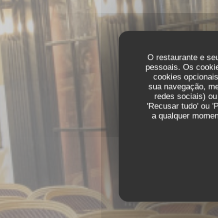
O restaurante e seu
pessoais. Os cooki
cookies opcionai
sua navegação, med
redes sociais) ou
'Recusar tudo' ou '
a qualquer moment
RESTAURANT – 