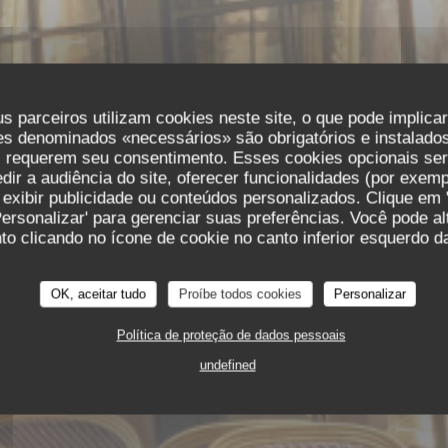
s parceiros utilizam cookies neste site, o que pode implica
es denominados «necessários» são obrigatórios e instalados
s requerem seu consentimento. Esses cookies opcionais ser
ir a audiência do site, oferecer funcionalidades (por exemp
 exibir publicidade ou conteúdos personalizados. Clique em '
Personalizar' para gerenciar suas preferências. Você pode a
o clicando no ícone de cookie no canto inferior esquerdo da
OK, aceitar tudo
Proíbe todos cookies
Personalizar
CAFÉ – GLACIER
13 RUE DE L'ANCIENNE COMÉ
Política de proteção de dados pessoais
undefined