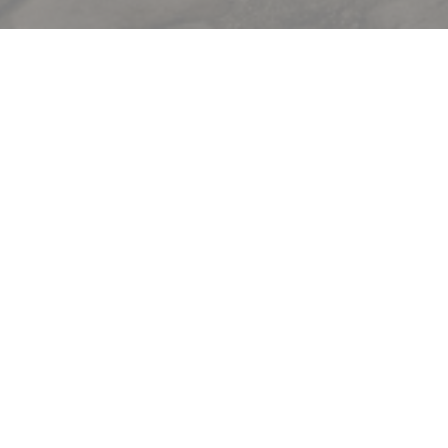
Bem-vindo a
Le Procope