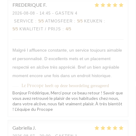
FREDERIQUE
F
2026-08-08
- 14:45 - GASTEN 4
SERVICE
:
5
/5
ATMOSFEER
:
5
/5
KEUKEN
:
5
/5
KWALITEIT / PRIJS
:
4
/5
Malgré l affluence constante, un service toujours aimable
et personnalisé. D excellents mets et un placement
respecté en alcôve très apprécié. Bref un bien agréable
moment encore une fois dans un endroit historique.
Le Procope
heeft op deze beoordeling gereageerd
Bonjour Frédérique, Merci pour ce beau retour ! Savoir que
vous avez retrouvé le plaisir de vos habitudes chez nous,
dans votre alcôve, nous fait vraiment plaisir. À très bientôt
! L'équipe du Procope
Gabriella
J