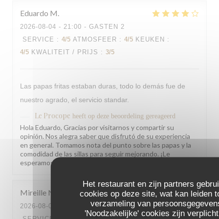
Eduardo
M
2026-08-04
- 21:00 - GASTEN 2
SERVICE
:
4
/5
ATMOSFEER
:
4
/5
KEUKEN
:
4
/5
KWALITEIT / PRIJS
:
3
/5
Las papas fritas estaban duras, todo lo demás fue de
nuestro agrado, el servicio standar.
Le Procope
heeft op deze beoordeling gereageerd
Hola Eduardo, Gracias por visitarnos y compartir su
opinión. Nos alegra saber que disfrutó de su experiencia
en general. Tomamos nota del punto sobre las papas y la
comodidad de las sillas para seguir mejorando. ¡Le
esperamos pronto! El equipo de Le Procope
Het restaurant en zijn partners gebru
Mireille
N
cookies op deze site, wat kan leiden t
verzameling van persoonsgegeven
2026-08-04
- 18:00 - GASTEN 2
'Noodzakelijke' cookies zijn verplich
SERVICE
:
5
/5
ATMOSFEER
:
5
/5
KEUKEN
: