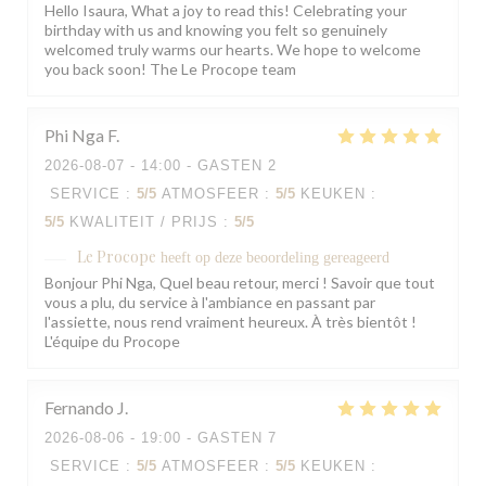
Hello Isaura, What a joy to read this! Celebrating your
birthday with us and knowing you felt so genuinely
welcomed truly warms our hearts. We hope to welcome
you back soon! The Le Procope team
Phi Nga
F
2026-08-07
- 14:00 - GASTEN 2
SERVICE
:
5
/5
ATMOSFEER
:
5
/5
KEUKEN
:
5
/5
KWALITEIT / PRIJS
:
5
/5
Le Procope
heeft op deze beoordeling gereageerd
Bonjour Phi Nga, Quel beau retour, merci ! Savoir que tout
vous a plu, du service à l'ambiance en passant par
l'assiette, nous rend vraiment heureux. À très bientôt !
L'équipe du Procope
Fernando
J
2026-08-06
- 19:00 - GASTEN 7
SERVICE
:
5
/5
ATMOSFEER
:
5
/5
KEUKEN
: