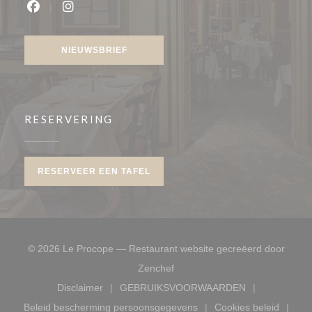
Facebook ((opent in een nieuw venster))
Instagram ((opent in een nieuw venster))
NIEUWSBRIEF
RESERVERING
RESERVEER EEN TAFEL
© 2026 Le Procope — Restaurant website gecreëerd door
((opent in een nieuw venster))
Zenchef
Disclaimer
GEBRUIKSVOORWAARDEN
((opent in een nieuw venster))
((opent in een nieuw venste
Beleid bescherming persoonsgegevens
Cookies beleid