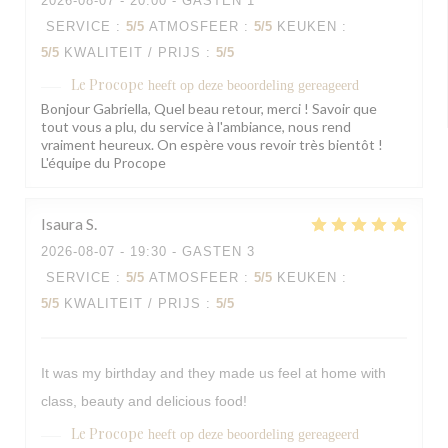
2026-08-07
- 20:00 - GASTEN 1
SERVICE
:
5
/5
ATMOSFEER
:
5
/5
KEUKEN
:
5
/5
KWALITEIT / PRIJS
:
5
/5
Le Procope
heeft op deze beoordeling gereageerd
Bonjour Gabriella, Quel beau retour, merci ! Savoir que
tout vous a plu, du service à l'ambiance, nous rend
vraiment heureux. On espère vous revoir très bientôt !
L'équipe du Procope
Isaura
S
2026-08-07
- 19:30 - GASTEN 3
SERVICE
:
5
/5
ATMOSFEER
:
5
/5
KEUKEN
:
5
/5
KWALITEIT / PRIJS
:
5
/5
It was my birthday and they made us feel at home with
class, beauty and delicious food!
Le Procope
heeft op deze beoordeling gereageerd