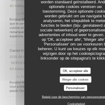
worden standaard geïnstalleerd. And
optionele cookies vereisen uw
4
/5
KWALITEIT / PRIJS
:
4
/5
toestemming. Deze optionele cooki
Le Procope
heeft op deze beoordeling gereageerd
worden gebruikt om uw navigatie t
Bonjour Mireille, Merci pour ce retour ! Nous sommes ravis
analyseren, het sitepubliek te mete
que le service et l'ambiance vous aient plu. Concernant la
functies te bieden (bijv. gerelateerd 
cuisine et le rapport qualité/prix, nous notons vos
sociale netwerken) of gepersonalise
remarques et allons y travailler sérieusement. Nous
advertenties of inhoud weer te geven.
espérons vous revoir bientôt. L'équipe du Procope
op 'OK, accepteer alle', 'Weiger alle'
'Personaliseer' om uw voorkeuren 
beheren. U kunt uw keuzes op elk m
Daniel
H
wijzigen door op het cookiepictogr
2026-08-04
- 18:00 - GASTEN 2
linksonder op de sitepagina's te klik
SERVICE
:
5
/5
ATMOSFEER
:
5
/5
KEUKEN
:
5
/5
KWALITEIT / PRIJS
:
5
/5
OK, accepteer alle
Le Procope
heeft op deze beoordeling gereageerd
Weiger alle cookies
Bonjour Haxton, Merci pour ce beau retour ! Savoir que
tout a été à la hauteur de vos attentes nous fait vraiment
Personaliseer
plaisir. On espère vous revoir bientôt ! L'équipe du Procope
Beleid voor de bescherming van persoonsgeg
Cookiebeleid
1
2
3