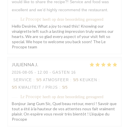
would like to share the recipe?! Service and food was
excellent and we’d highly recommend the restaurant.
Le Procope
heeft op deze beoordeling gereageerd
Hello Desirée, What a joy to read this! Knowing our
vinaigrette left such a lasting impression truly warms our
hearts. We are so glad every aspect of your visit felt so
special. We hope to welcome you back soon! The Le
Procope team
JULIENNA
J
2026-08-05
- 12:00 - GASTEN 16
SERVICE
:
5
/5
ATMOSFEER
:
5
/5
KEUKEN
:
5
/5
KWALITEIT / PRIJS
:
5
/5
Le Procope
heeft op deze beoordeling gereageerd
Bonjour Jang Gum Sic, Quel beau retour, merci ! Savoir que
tout a été à la hauteur de vos attentes nous fait vraiment
plaisir. On espère vous revoir très bientôt ! L'équipe du
Procope