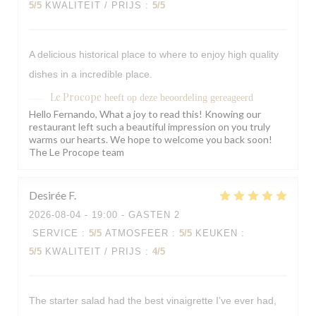
5
/5
KWALITEIT / PRIJS
:
5
/5
A delicious historical place to where to enjoy high quality
dishes in a incredible place.
Le Procope
heeft op deze beoordeling gereageerd
Hello Fernando, What a joy to read this! Knowing our
restaurant left such a beautiful impression on you truly
warms our hearts. We hope to welcome you back soon!
The Le Procope team
Desirée
F
2026-08-04
- 19:00 - GASTEN 2
SERVICE
:
5
/5
ATMOSFEER
:
5
/5
KEUKEN
:
5
/5
KWALITEIT / PRIJS
:
4
/5
The starter salad had the best vinaigrette I’ve ever had,