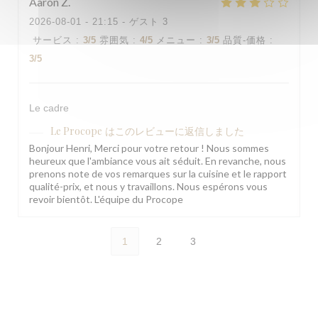
Aaron
Z
2026-08-01
- 21:15 - ゲスト 3
サービス
:
3
/5
雰囲気
:
4
/5
メニュー
:
3
/5
品質-価格
:
3
/5
Le cadre
Le Procope
はこのレビューに返信しました
Bonjour Henri, Merci pour votre retour ! Nous sommes
heureux que l'ambiance vous ait séduit. En revanche, nous
prenons note de vos remarques sur la cuisine et le rapport
qualité-prix, et nous y travaillons. Nous espérons vous
revoir bientôt. L'équipe du Procope
1
2
3