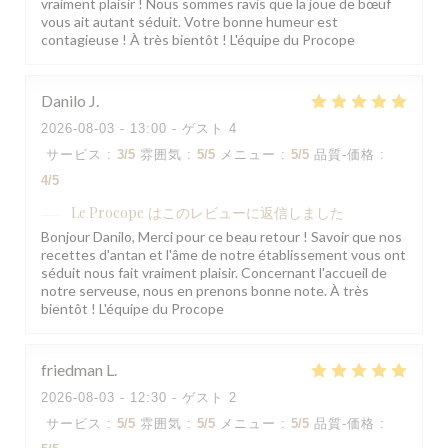
vraiment plaisir ! Nous sommes ravis que la joue de bœuf
vous ait autant séduit. Votre bonne humeur est
contagieuse ! À très bientôt ! L'équipe du Procope
Danilo
J
2026-08-03
- 13:00 - ゲスト 4
サービス
:
3
/5
雰囲気
:
5
/5
メニュー
:
5
/5
品質-価格
:
4
/5
Le Procope
はこのレビューに返信しました
Bonjour Danilo, Merci pour ce beau retour ! Savoir que nos
recettes d'antan et l'âme de notre établissement vous ont
séduit nous fait vraiment plaisir. Concernant l'accueil de
notre serveuse, nous en prenons bonne note. À très
bientôt ! L'équipe du Procope
friedman
L
2026-08-03
- 12:30 - ゲスト 2
サービス
:
5
/5
雰囲気
:
5
/5
メニュー
:
5
/5
品質-価格
: