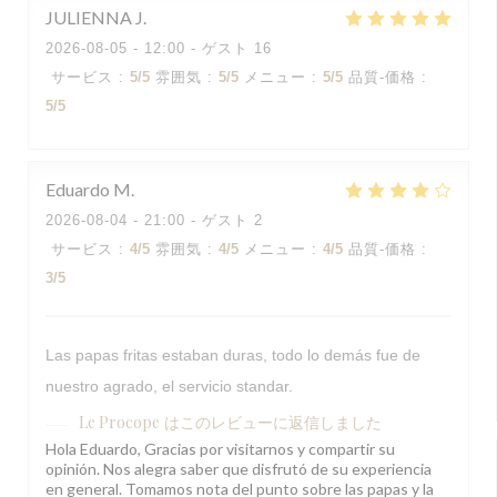
JULIENNA
J
2026-08-05
- 12:00 - ゲスト 16
サービス
:
5
/5
雰囲気
:
5
/5
メニュー
:
5
/5
品質-価格
:
5
/5
Eduardo
M
2026-08-04
- 21:00 - ゲスト 2
サービス
:
4
/5
雰囲気
:
4
/5
メニュー
:
4
/5
品質-価格
:
3
/5
Las papas fritas estaban duras, todo lo demás fue de
nuestro agrado, el servicio standar.
Le Procope
はこのレビューに返信しました
Hola Eduardo, Gracias por visitarnos y compartir su
opinión. Nos alegra saber que disfrutó de su experiencia
en general. Tomamos nota del punto sobre las papas y la