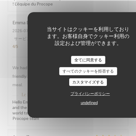
! L'équipe du Procope
Emma
D
当サイトはクッキーを利用しており
2026-07-29
- 18:30 - ゲスト 2
ます。お客様自身でクッキー利用の
サービス
:
5
/5
雰囲気
:
4
/5
メニュー
:
4
/5
品質-価格
:
設定および管理ができます。
4
/5
全てに同意する
We had a lovely meal at Le Procope everyone was very
すべてのクッキーを拒否する
friendly and helpful. We liked the menu and enjoyed our
カスタマイズする
meal.
プライバシーポリシー
Le Procope
はこのレビューに返信しました
Hello Emma, What a joy to read this! Knowing our team
undefined
and the menu left such a warm impression truly means the
world to us. We hope to welcome you back soon! The Le
Procope team