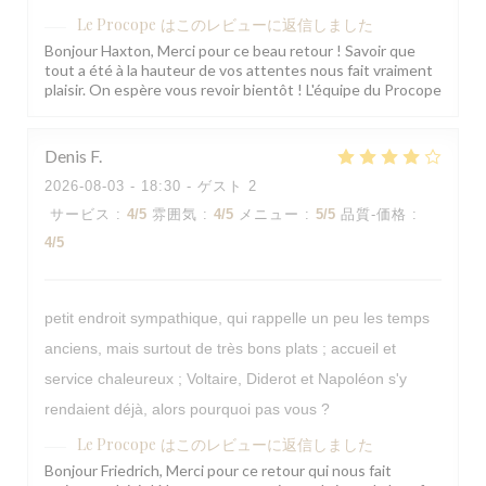
Le Procope
はこのレビューに返信しました
Bonjour Haxton, Merci pour ce beau retour ! Savoir que
tout a été à la hauteur de vos attentes nous fait vraiment
plaisir. On espère vous revoir bientôt ! L'équipe du Procope
Denis
F
2026-08-03
- 18:30 - ゲスト 2
サービス
:
4
/5
雰囲気
:
4
/5
メニュー
:
5
/5
品質-価格
:
4
/5
petit endroit sympathique, qui rappelle un peu les temps
anciens, mais surtout de très bons plats ; accueil et
service chaleureux ; Voltaire, Diderot et Napoléon s'y
rendaient déjà, alors pourquoi pas vous ?
Le Procope
はこのレビューに返信しました
Bonjour Friedrich, Merci pour ce retour qui nous fait