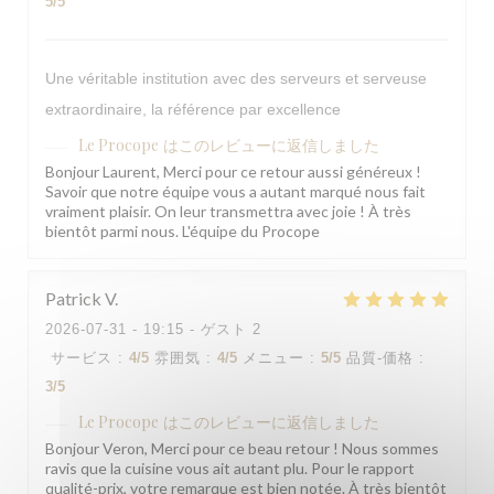
5
/5
Une véritable institution avec des serveurs et serveuse
extraordinaire, la référence par excellence
Le Procope
はこのレビューに返信しました
Bonjour Laurent, Merci pour ce retour aussi généreux !
Savoir que notre équipe vous a autant marqué nous fait
vraiment plaisir. On leur transmettra avec joie ! À très
bientôt parmi nous. L'équipe du Procope
Patrick
V
2026-07-31
- 19:15 - ゲスト 2
サービス
:
4
/5
雰囲気
:
4
/5
メニュー
:
5
/5
品質-価格
:
3
/5
Le Procope
はこのレビューに返信しました
Bonjour Veron, Merci pour ce beau retour ! Nous sommes
ravis que la cuisine vous ait autant plu. Pour le rapport
qualité-prix, votre remarque est bien notée. À très bientôt