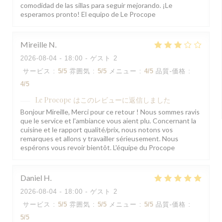
comodidad de las sillas para seguir mejorando. ¡Le
esperamos pronto! El equipo de Le Procope
Mireille
N
2026-08-04
- 18:00 - ゲスト 2
サービス
:
5
/5
雰囲気
:
5
/5
メニュー
:
4
/5
品質-価格
:
4
/5
Le Procope
はこのレビューに返信しました
Bonjour Mireille, Merci pour ce retour ! Nous sommes ravis
que le service et l'ambiance vous aient plu. Concernant la
cuisine et le rapport qualité/prix, nous notons vos
remarques et allons y travailler sérieusement. Nous
espérons vous revoir bientôt. L'équipe du Procope
Daniel
H
2026-08-04
- 18:00 - ゲスト 2
サービス
:
5
/5
雰囲気
:
5
/5
メニュー
:
5
/5
品質-価格
:
5
/5