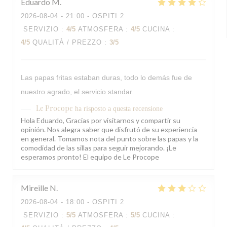
Eduardo
M
2026-08-04
- 21:00 - OSPITI 2
SERVIZIO
:
4
/5
ATMOSFERA
:
4
/5
CUCINA
:
4
/5
QUALITÀ / PREZZO
:
3
/5
Las papas fritas estaban duras, todo lo demás fue de
nuestro agrado, el servicio standar.
Le Procope
ha risposto a questa recensione
Hola Eduardo, Gracias por visitarnos y compartir su
opinión. Nos alegra saber que disfrutó de su experiencia
en general. Tomamos nota del punto sobre las papas y la
comodidad de las sillas para seguir mejorando. ¡Le
esperamos pronto! El equipo de Le Procope
Mireille
N
2026-08-04
- 18:00 - OSPITI 2
SERVIZIO
:
5
/5
ATMOSFERA
:
5
/5
CUCINA
: