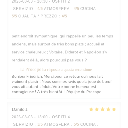
2026-08-03
- 18:30 - OSPITI 2
SERVIZIO
:
4
/5
ATMOSFERA
:
4
/5
CUCINA
:
5
/5
QUALITÀ / PREZZO
:
4
/5
petit endroit sympathique, qui rappelle un peu les temps
anciens, mais surtout de très bons plats ; accueil et
service chaleureux ; Voltaire, Diderot et Napoléon s'y
rendaient déjà, alors pourquoi pas vous ?
Le Procope
ha risposto a questa recensione
Bonjour Friedrich, Merci pour ce retour qui nous fait
vraiment plaisir ! Nous sommes ravis que la joue de bœuf
vous ait autant séduit. Votre bonne humeur est
contagieuse ! À très bientôt ! L'équipe du Procope
Danilo
J
2026-08-03
- 13:00 - OSPITI 4
SERVIZIO
:
3
/5
ATMOSFERA
:
5
/5
CUCINA
: