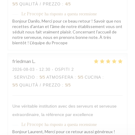
5
/5
QUALITÀ / PREZZO
:
4
/5
Le Procope
ha risposto a questa recensione
Bonjour Danilo, Merci pour ce beau retour ! Savoir que nos
recettes d'antan et l'âme de notre établissement vous ont
séduit nous fait vraiment plaisir. Concernant l'accueil de
notre serveuse, nous en prenons bonne note. À très
bientôt ! L'équipe du Procope
friedman
L
2026-08-03
- 12:30 - OSPITI 2
SERVIZIO
:
5
/5
ATMOSFERA
:
5
/5
CUCINA
:
5
/5
QUALITÀ / PREZZO
:
5
/5
Une véritable institution avec des serveurs et serveuse
extraordinaire, la référence par excellence
Le Procope
ha risposto a questa recensione
Bonjour Laurent, Merci pour ce retour aussi généreux !