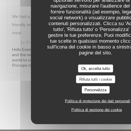
navigazione, misurare l'audience del 
fornire funzionalità (ad esempio, lega
We had a lovely meal at Le Procope everyone was very
social network) o visualizzare pubblic
contenuti personalizzati. Clicca su 'A
friendly and helpful. We liked the menu and enjoyed our
tutto', 'Rifiuta tutto' o 'Personalizza'
meal.
gestire le tue preferenze. Puoi modific
tue scelte in qualsiasi momento clic
Le Procope
ha risposto a questa recensione
sull'icona del cookie in basso a sinistr
Hello Emma, What a joy to read this! Knowing our team
pagine del sito.
and the menu left such a warm impression truly means the
world to us. We hope to welcome you back soon! The Le
Procope team
Ok, accetta tutto
Rifiuta tutti i cookie
1
2
3
Personalizza
Politica di protezione dei dati personali
Politica di gestione dei cookie