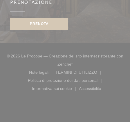
PRENOTAZIONE
PRENOTA
© 2026 Le Procope — Creazione del sito internet ristorante con
((apre una nuova finestra))
Zenchef
Note legali
TERMINI DI UTILIZZO
((apre una nuova finestra))
((apre una nuova finestra))
Politica di protezione dei dati personali
((apre una nuova finestra))
Informativa sui cookie
Accessibilita
((apre una nuova finestra))
((apre una nuova fines