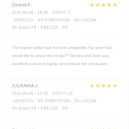
Desirée
F
2026-08-04
- 19:00 - OSPITI 2
SERVIZIO
:
5
/5
ATMOSFERA
:
5
/5
CUCINA
:
5
/5
QUALITÀ / PREZZO
:
4
/5
The starter salad had the best vinaigrette I’ve ever had,
would like to share the recipe?! Service and food was
excellent and we’d highly recommend the restaurant.
JULIENNA
J
2026-08-05
- 12:00 - OSPITI 16
SERVIZIO
:
5
/5
ATMOSFERA
:
5
/5
CUCINA
:
5
/5
QUALITÀ / PREZZO
:
5
/5