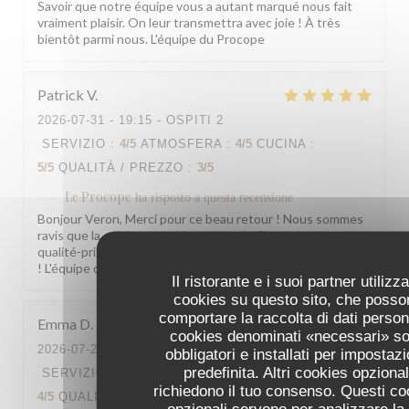
Savoir que notre équipe vous a autant marqué nous fait
vraiment plaisir. On leur transmettra avec joie ! À très
bientôt parmi nous. L'équipe du Procope
Patrick
V
2026-07-31
- 19:15 - OSPITI 2
SERVIZIO
:
4
/5
ATMOSFERA
:
4
/5
CUCINA
:
5
/5
QUALITÀ / PREZZO
:
3
/5
Le Procope
ha risposto a questa recensione
Bonjour Veron, Merci pour ce beau retour ! Nous sommes
ravis que la cuisine vous ait autant plu. Pour le rapport
qualité-prix, votre remarque est bien notée. À très bientôt
! L'équipe du Procope
Il ristorante e i suoi partner utilizz
cookies su questo sito, che posso
comportare la raccolta di dati persona
Emma
D
cookies denominati «necessari» s
2026-07-29
- 18:30 - OSPITI 2
obbligatori e installati per impostaz
predefinita. Altri cookies opzional
SERVIZIO
:
5
/5
ATMOSFERA
:
4
/5
CUCINA
:
richiedono il tuo consenso. Questi co
4
/5
QUALITÀ / PREZZO
:
4
/5
opzionali servono per analizzare la