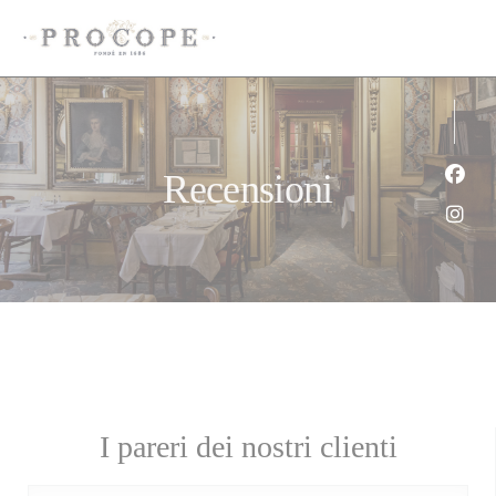
Personalizzazione delle tue scelte sui cookie
Recensioni
Face
Inst
I pareri dei nostri clienti