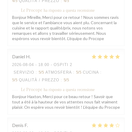
4
/5
QUALITÀ / PREZZO
:
4
/5
Le Procope
ha risposto a questa recensione
Bonjour Mireille, Merci pour ce retour ! Nous sommes ravis
que le service et l'ambiance vous aient plu. Concernant la
cuisine et le rapport qualité/prix, nous notons vos
remarques et allons y travailler sérieusement. Nous
espérons vous revoir bientôt. L'équipe du Procope
Daniel
H
2026-08-04
- 18:00 - OSPITI 2
SERVIZIO
:
5
/5
ATMOSFERA
:
5
/5
CUCINA
:
5
/5
QUALITÀ / PREZZO
:
5
/5
Le Procope
ha risposto a questa recensione
Bonjour Haxton, Merci pour ce beau retour ! Savoir que
tout a été à la hauteur de vos attentes nous fait vraiment
plaisir. On espère vous revoir bientôt ! L'équipe du Procope
Denis
F