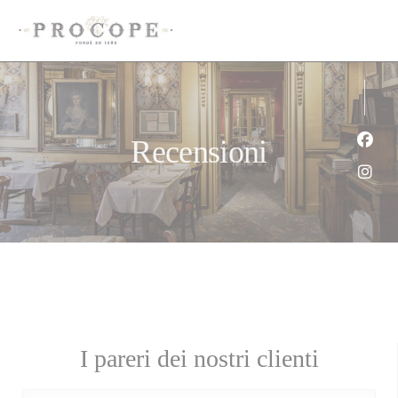
Personalizzazione delle tue scelte sui cookie
Recensioni
Face
Inst
I pareri dei nostri clienti