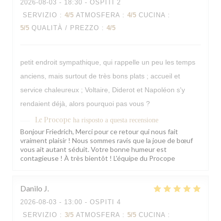
2026-08-03
- 18:30 - OSPITI 2
SERVIZIO
:
4
/5
ATMOSFERA
:
4
/5
CUCINA
:
5
/5
QUALITÀ / PREZZO
:
4
/5
petit endroit sympathique, qui rappelle un peu les temps
anciens, mais surtout de très bons plats ; accueil et
service chaleureux ; Voltaire, Diderot et Napoléon s'y
rendaient déjà, alors pourquoi pas vous ?
Le Procope
ha risposto a questa recensione
Bonjour Friedrich, Merci pour ce retour qui nous fait
vraiment plaisir ! Nous sommes ravis que la joue de bœuf
vous ait autant séduit. Votre bonne humeur est
contagieuse ! À très bientôt ! L'équipe du Procope
Danilo
J
2026-08-03
- 13:00 - OSPITI 4
SERVIZIO
:
3
/5
ATMOSFERA
:
5
/5
CUCINA
: