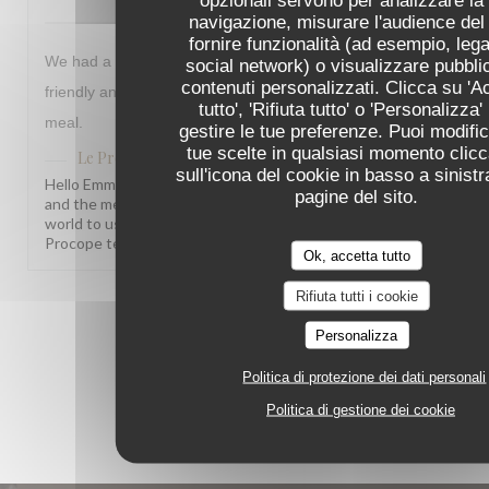
navigazione, misurare l'audience del 
fornire funzionalità (ad esempio, lega
We had a lovely meal at Le Procope everyone was very
social network) o visualizzare pubblic
contenuti personalizzati. Clicca su 'A
friendly and helpful. We liked the menu and enjoyed our
tutto', 'Rifiuta tutto' o 'Personalizza'
meal.
gestire le tue preferenze. Puoi modific
tue scelte in qualsiasi momento clic
Le Procope
ha risposto a questa recensione
sull'icona del cookie in basso a sinistr
Hello Emma, What a joy to read this! Knowing our team
pagine del sito.
and the menu left such a warm impression truly means the
world to us. We hope to welcome you back soon! The Le
Procope team
Ok, accetta tutto
Rifiuta tutti i cookie
1
2
3
Personalizza
Politica di protezione dei dati personali
Politica di gestione dei cookie