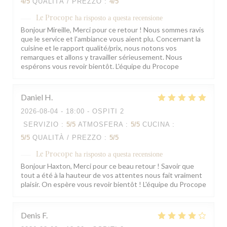
4
/5
QUALITÀ / PREZZO
:
4
/5
Le Procope
ha risposto a questa recensione
Bonjour Mireille, Merci pour ce retour ! Nous sommes ravis
que le service et l'ambiance vous aient plu. Concernant la
cuisine et le rapport qualité/prix, nous notons vos
remarques et allons y travailler sérieusement. Nous
espérons vous revoir bientôt. L'équipe du Procope
Daniel
H
2026-08-04
- 18:00 - OSPITI 2
SERVIZIO
:
5
/5
ATMOSFERA
:
5
/5
CUCINA
:
5
/5
QUALITÀ / PREZZO
:
5
/5
Le Procope
ha risposto a questa recensione
Bonjour Haxton, Merci pour ce beau retour ! Savoir que
tout a été à la hauteur de vos attentes nous fait vraiment
plaisir. On espère vous revoir bientôt ! L'équipe du Procope
Denis
F