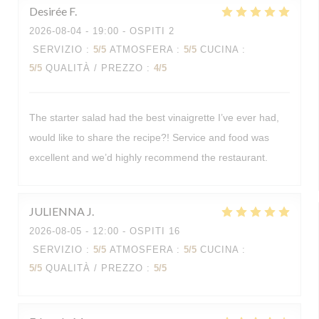
Desirée
F
2026-08-04
- 19:00 - OSPITI 2
SERVIZIO
:
5
/5
ATMOSFERA
:
5
/5
CUCINA
:
5
/5
QUALITÀ / PREZZO
:
4
/5
The starter salad had the best vinaigrette I’ve ever had,
would like to share the recipe?! Service and food was
excellent and we’d highly recommend the restaurant.
JULIENNA
J
2026-08-05
- 12:00 - OSPITI 16
SERVIZIO
:
5
/5
ATMOSFERA
:
5
/5
CUCINA
:
5
/5
QUALITÀ / PREZZO
:
5
/5