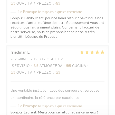
5
/5
QUALITÀ / PREZZO
:
4
/5
Le Procope
ha risposto a questa recensione
Bonjour Danilo, Merci pour ce beau retour ! Savoir que nos
recettes d'antan et l'âme de notre établissement vous ont
séduit nous fait vraiment plaisir. Concernant l'accueil de
notre serveuse, nous en prenons bonne note. À très
bientôt ! L'équipe du Procope
friedman
L
2026-08-03
- 12:30 - OSPITI 2
SERVIZIO
:
5
/5
ATMOSFERA
:
5
/5
CUCINA
:
5
/5
QUALITÀ / PREZZO
:
5
/5
Une véritable institution avec des serveurs et serveuse
extraordinaire, la référence par excellence
Le Procope
ha risposto a questa recensione
Bonjour Laurent, Merci pour ce retour aussi généreux !