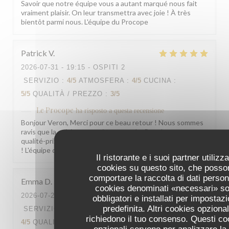
Savoir que notre équipe vous a autant marqué nous fait
vraiment plaisir. On leur transmettra avec joie ! À très
bientôt parmi nous. L'équipe du Procope
Patrick
V
2026-07-31
- 19:15 - OSPITI 2
SERVIZIO
:
4
/5
ATMOSFERA
:
4
/5
CUCINA
:
5
/5
QUALITÀ / PREZZO
:
3
/5
Le Procope
ha risposto a questa recensione
Bonjour Veron, Merci pour ce beau retour ! Nous sommes
ravis que la cuisine vous ait autant plu. Pour le rapport
qualité-prix, votre remarque est bien notée. À très bientôt
! L'équipe du Procope
Il ristorante e i suoi partner utilizz
cookies su questo sito, che posso
comportare la raccolta di dati persona
Emma
D
cookies denominati «necessari» s
2026-07-29
- 18:30 - OSPITI 2
obbligatori e installati per impostaz
predefinita. Altri cookies opzional
SERVIZIO
:
5
/5
ATMOSFERA
:
4
/5
CUCINA
:
richiedono il tuo consenso. Questi co
4
/5
QUALITÀ / PREZZO
:
4
/5
opzionali servono per analizzare la