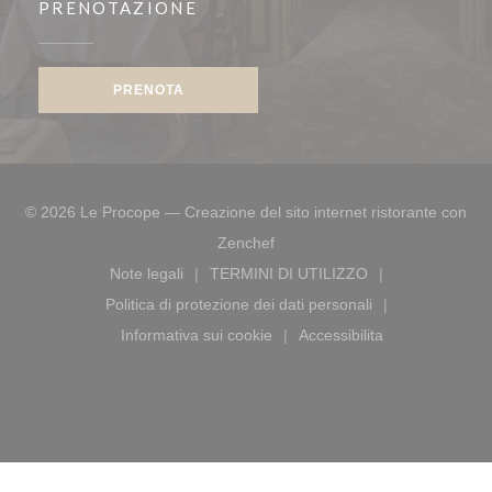
PRENOTAZIONE
PRENOTA
© 2026 Le Procope — Creazione del sito internet ristorante con
((apre una nuova finestra))
Zenchef
Note legali
TERMINI DI UTILIZZO
((apre una nuova finestra))
((apre una nuova finestra))
Politica di protezione dei dati personali
((apre una nuova finestra))
Informativa sui cookie
Accessibilita
((apre una nuova finestra))
((apre una nuova fines