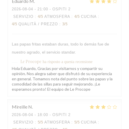
Eduardo
M
2026-08-04
- 21:00 - OSPITI 2
SERVIZIO
:
4
/5
ATMOSFERA
:
4
/5
CUCINA
:
4
/5
QUALITÀ / PREZZO
:
3
/5
Las papas fritas estaban duras, todo lo demás fue de
nuestro agrado, el servicio standar.
Le Procope
ha risposto a questa recensione
Hola Eduardo, Gracias por visitarnos y compartir su
opinión. Nos alegra saber que disfrutó de su experiencia
en general. Tomamos nota del punto sobre las papas y la
comodidad de las sillas para seguir mejorando. ¡Le
esperamos pronto! El equipo de Le Procope
Mireille
N
2026-08-04
- 18:00 - OSPITI 2
SERVIZIO
:
5
/5
ATMOSFERA
:
5
/5
CUCINA
: