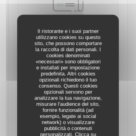
Il ristorante e i suoi partner
utilizzano cookies su questo
SAINT-VALENTIN 2025 : LES MENUS DE
sito, che possono comportare
CHEFS DE RESTAURANTS POUR UNE
la raccolta di dati personali. I
PARENTHÈSE ENCHANTÉE À PARIS
cookies denominati
07/02/2025
«necessari» sono obbligatori
e installati per impostazione
predefinita. Altri cookies
Cette année encore, les chefs mettent les petits
opzionali richiedono il tuo
plats dans les grands pour séduire les gourmets.
consenso. Questi cookies
opzionali servono per
analizzare la tua navigazione,
Le 14 février, tout doit être parfait : qu’on soit
misurare l'audience del sito,
fornire funzionalità (ad
adepte d’ambiance romantique et de lumières
esempio, legate ai social
tamisées, ou d’une ambiance plus festive, le dîner
network) o visualizzare
de la Saint-Valentin doit faire chavirer les cœurs.
pubblicità o contenuti
personalizzati. Clicca su
Car si l’amour se célèbre au quotidien, la soirée des