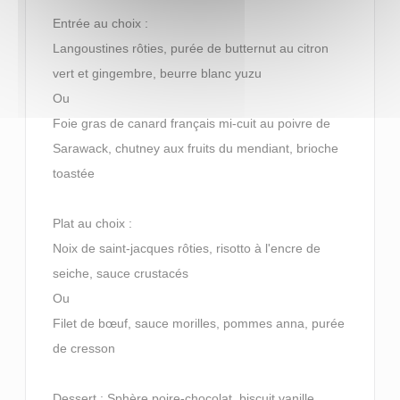
Entrée au choix :
Langoustines rôties, purée de butternut au citron
vert et gingembre, beurre blanc yuzu
Ou
Foie gras de canard français mi-cuit au poivre de
Sarawack, chutney aux fruits du mendiant, brioche
toastée
Plat au choix :
Noix de saint-jacques rôties, risotto à l'encre de
seiche, sauce crustacés
Ou
Filet de bœuf, sauce morilles, pommes anna, purée
de cresson
Dessert : Sphère poire-chocolat, biscuit vanille,