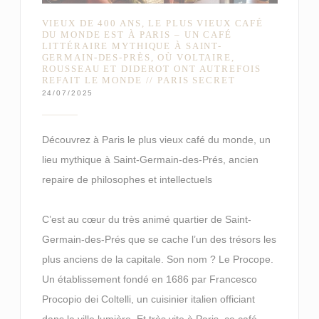
VIEUX DE 400 ANS, LE PLUS VIEUX CAFÉ
DU MONDE EST À PARIS – UN CAFÉ
LITTÉRAIRE MYTHIQUE À SAINT-
GERMAIN-DES-PRÈS, OÙ VOLTAIRE,
ROUSSEAU ET DIDEROT ONT AUTREFOIS
REFAIT LE MONDE // PARIS SECRET
24/07/2025
Découvrez à Paris le plus vieux café du monde, un
lieu mythique à Saint-Germain-des-Prés, ancien
repaire de philosophes et intellectuels
C’est au cœur du très animé quartier de Saint-
Germain-des-Prés que se cache l’un des trésors les
plus anciens de la capitale. Son nom ? Le Procope.
Un établissement fondé en 1686 par Francesco
Procopio dei Coltelli, un cuisinier italien officiant
dans la ville lumière. Et très vite à Paris, ce café –