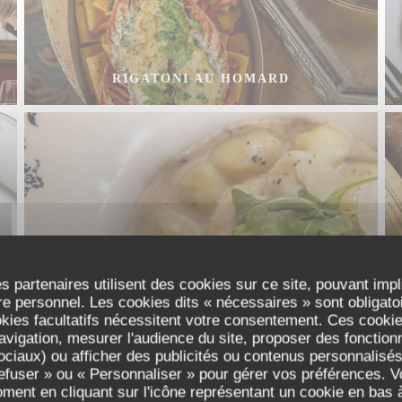
RIGATONI AU HOMARD
s partenaires utilisent des cookies sur ce site, pouvant impl
e personnel. Les cookies dits « nécessaires » sont obligatoir
okies facultatifs nécessitent votre consentement. Ces cookies
GNOCCHI À LA CRÈME DE CHAMPIGNONS
avigation, mesurer l'audience du site, proposer des fonctionna
À LA TRUFFE D’ÉTÉ
ciaux) ou afficher des publicités ou contenus personnalisés
refuser » ou « Personnaliser » pour gérer vos préférences. 
oment en cliquant sur l'icône représentant un cookie en bas