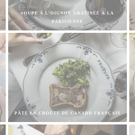
SOUPE À L’OIGNON GRATINÉE À LA
PARISIENNE
PÂTÉ EN CROÛTE DE CANARD FRANÇAIS