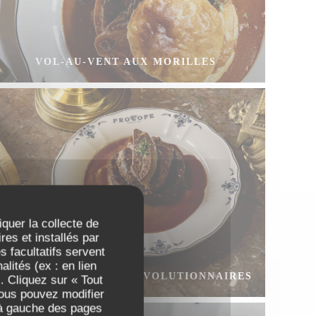
VOL-AU-VENT AUX MORILLES
iquer la collecte de
es et installés par
 facultatifs servent
lités (ex : en lien
FILET DE BŒUF DES RÉVOLUTIONNAIRES
. Cliquez sur « Tout
Vous pouvez modifier
 à gauche des pages