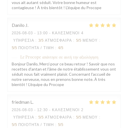
vous ait autant séduit. Votre bonne humeur est
contagieuse ! À très bientôt ! L'équipe du Procope
Danilo
J
2026-08-03
- 13:00 - ΚΑΛΕΣΜΈΝΟΙ 4
ΥΠΗΡΕΣΊΑ
:
3
/5
ΑΤΜΌΣΦΑΙΡΑ
:
5
/5
ΜΕΝΟΎ
:
5
/5
ΠΟΙΌΤΗΤΑ / ΤΙΜΉ
:
4
/5
Le Procope
απάντησε σε αυτή την αξιολόγηση
Bonjour Danilo, Merci pour ce beau retour ! Savoir que nos
recettes d'antan et l'âme de notre établissement vous ont
séduit nous fait vraiment plaisir. Concernant l'accueil de
notre serveuse, nous en prenons bonne note. À très
bientôt ! L'équipe du Procope
friedman
L
2026-08-03
- 12:30 - ΚΑΛΕΣΜΈΝΟΙ 2
ΥΠΗΡΕΣΊΑ
:
5
/5
ΑΤΜΌΣΦΑΙΡΑ
:
5
/5
ΜΕΝΟΎ
:
5
/5
ΠΟΙΌΤΗΤΑ / ΤΙΜΉ
:
5
/5