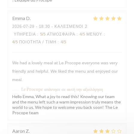
Emma
D
2026-07-29
- 18:30 - ΚΑΛΕΣΜΈΝΟΙ 2
ΥΠΗΡΕΣΊΑ
:
5
/5
ΑΤΜΌΣΦΑΙΡΑ
:
4
/5
ΜΕΝΟΎ
:
4
/5
ΠΟΙΌΤΗΤΑ / ΤΙΜΉ
:
4
/5
We had a lovely meal at Le Procope everyone was very
friendly and helpful. We liked the menu and enjoyed our
meal.
Le Procope
απάντησε σε αυτή την αξιολόγηση
Hello Emma, What a joy to read this! Knowing our team
and the menu left such a warm impression truly means the
world to us. We hope to welcome you back soon! The Le
Procope team
Aaron
Z