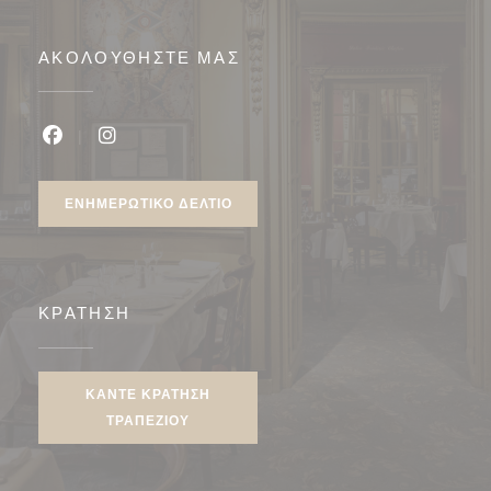
ΑΚΟΛΟΥΘΉΣΤΕ ΜΑΣ
Facebook ((ανοίγει σε νέο παράθυρο))
Instagram ((ανοίγει σε νέο παράθυρο))
ΕΝΗΜΕΡΩΤΙΚΌ ΔΕΛΤΊΟ
ΚΡΆΤΗΣΗ
ΚΆΝΤΕ ΚΡΆΤΗΣΗ
ΤΡΑΠΕΖΙΟΎ