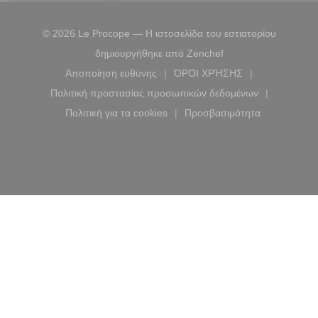
© 2026 Le Procope — Η ιστοσελίδα του εστιατορίου
((ανοίγει σε νέο παρ
δημιουργήθηκε από
Zenchef
Αποποίηση ευθύνης
ΌΡΟΙ ΧΡΉΣΗΣ
((ανοίγει σε νέο παράθυρο))
((ανοίγει σε νέο παράθ
Πολιτική προστασίας προσωπικών δεδομένων
((ανοίγει σε νέο παράθυρο))
Πολιτική για τα cookies
Προσβασιμότητα
((ανοίγει σε νέο παράθυρο))
((ανοίγει σε νέο παρ