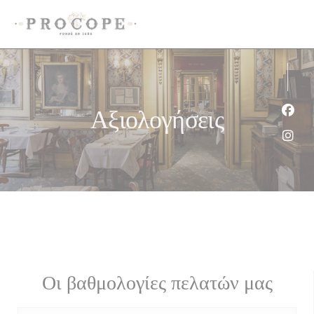
Πίνακας διαχείρισης "Μπισκότων" (Cookies)
Αξιολογήσεις
Face
Inst
Οι βαθμολογίες πελατών μας