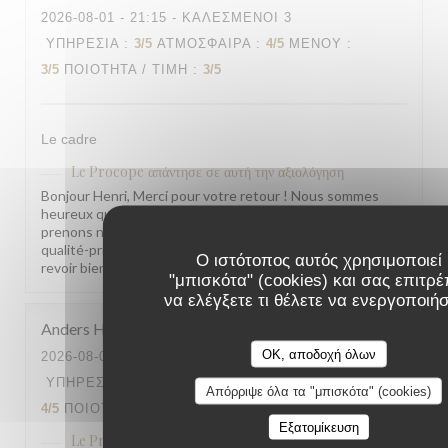
2026-08-01
- 21:15 - ΚΑΛΕΣΜΈΝΟΙ 3
ΥΠΗΡΕΣΊΑ
:
3
/5
ΑΤΜΌΣΦΑΙΡΑ
:
4
/5
ΜΕΝΟΎ
:
3
/5
ΠΟΙΌΤΗΤΑ / ΤΙΜΉ
:
3
/5
Le cadre
Le Procope
απάντησε σε αυτή την αξιολόγηση
Bonjour Henri, Merci pour votre retour ! Nous sommes
heureux que l'ambiance vous ait séduit. En revanche, nous
prenons note de vos remarques sur la cuisine et le rapport
qualité-prix, et nous y travaillons. Nous espérons vous
Ο ιστότοπος αυτός χρησιμοποιεί
revoir bientôt. L'équipe du Procope
"μπισκότα" (cookies) και σας επιτρέ
να ελέγξετε τι θέλετε να ενεργοποιή
Anders
H
OK, αποδοχή όλων
2026-08-01
- 19:00 - ΚΑΛΕΣΜΈΝΟΙ 8
ΥΠΗΡΕΣΊΑ
:
4
/5
ΑΤΜΌΣΦΑΙΡΑ
:
5
/5
ΜΕΝΟΎ
:
Απόρριψε όλα τα "μπισκότα" (cookies)
4
/5
ΠΟΙΌΤΗΤΑ / ΤΙΜΉ
:
5
/5
Εξατομίκευση
Le Procope
απάντησε σε αυτή την αξιολόγηση