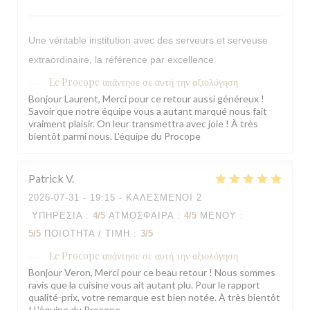
Une véritable institution avec des serveurs et serveuse
extraordinaire, la référence par excellence
Le Procope
απάντησε σε αυτή την αξιολόγηση
Bonjour Laurent, Merci pour ce retour aussi généreux !
Savoir que notre équipe vous a autant marqué nous fait
vraiment plaisir. On leur transmettra avec joie ! À très
bientôt parmi nous. L'équipe du Procope
Patrick
V
2026-07-31
- 19:15 - ΚΑΛΕΣΜΈΝΟΙ 2
ΥΠΗΡΕΣΊΑ
:
4
/5
ΑΤΜΌΣΦΑΙΡΑ
:
4
/5
ΜΕΝΟΎ
:
5
/5
ΠΟΙΌΤΗΤΑ / ΤΙΜΉ
:
3
/5
Le Procope
απάντησε σε αυτή την αξιολόγηση
Bonjour Veron, Merci pour ce beau retour ! Nous sommes
ravis que la cuisine vous ait autant plu. Pour le rapport
qualité-prix, votre remarque est bien notée. À très bientôt
! L'équipe du Procope