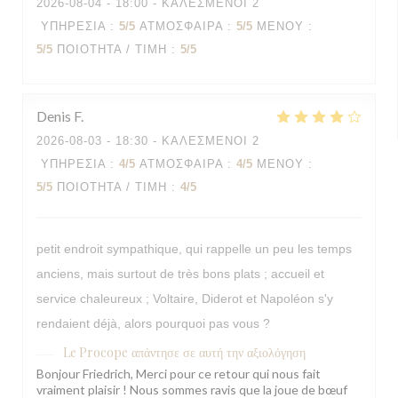
2026-08-04
- 18:00 - ΚΑΛΕΣΜΈΝΟΙ 2
ΥΠΗΡΕΣΊΑ
:
5
/5
ΑΤΜΌΣΦΑΙΡΑ
:
5
/5
ΜΕΝΟΎ
:
5
/5
ΠΟΙΌΤΗΤΑ / ΤΙΜΉ
:
5
/5
Denis
F
2026-08-03
- 18:30 - ΚΑΛΕΣΜΈΝΟΙ 2
ΥΠΗΡΕΣΊΑ
:
4
/5
ΑΤΜΌΣΦΑΙΡΑ
:
4
/5
ΜΕΝΟΎ
:
5
/5
ΠΟΙΌΤΗΤΑ / ΤΙΜΉ
:
4
/5
petit endroit sympathique, qui rappelle un peu les temps
anciens, mais surtout de très bons plats ; accueil et
service chaleureux ; Voltaire, Diderot et Napoléon s'y
rendaient déjà, alors pourquoi pas vous ?
Le Procope
απάντησε σε αυτή την αξιολόγηση
Bonjour Friedrich, Merci pour ce retour qui nous fait
vraiment plaisir ! Nous sommes ravis que la joue de bœuf