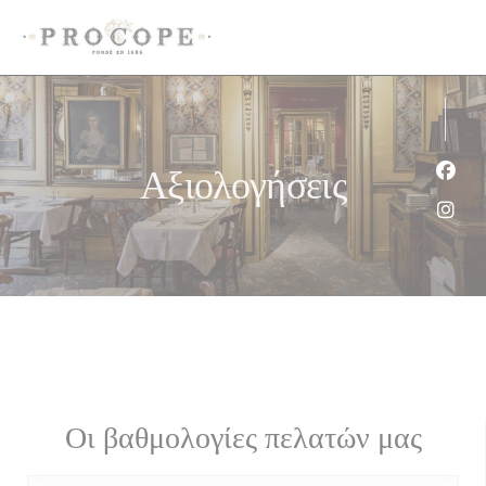
Πίνακας διαχείρισης "Μπισκότων" (Cookies)
Αξιολογήσεις
Face
Inst
Οι βαθμολογίες πελατών μας