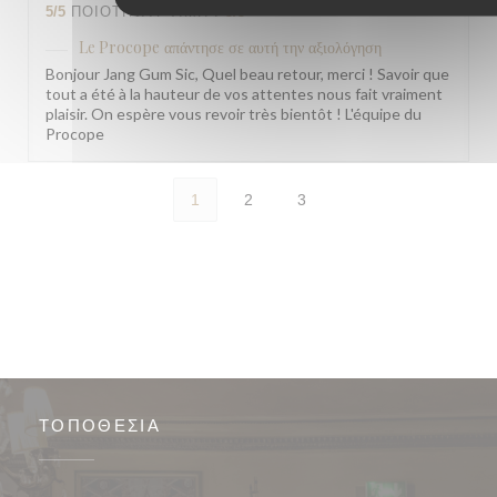
5
/5
ΠΟΙΌΤΗΤΑ / ΤΙΜΉ
:
5
/5
Le Procope
απάντησε σε αυτή την αξιολόγηση
Bonjour Jang Gum Sic, Quel beau retour, merci ! Savoir que
tout a été à la hauteur de vos attentes nous fait vraiment
plaisir. On espère vous revoir très bientôt ! L'équipe du
Procope
1
2
3
ΤΟΠΟΘΕΣΊΑ