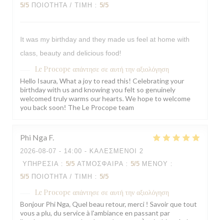
5
/5
ΠΟΙΌΤΗΤΑ / ΤΙΜΉ
:
5
/5
It was my birthday and they made us feel at home with
class, beauty and delicious food!
Le Procope
απάντησε σε αυτή την αξιολόγηση
Hello Isaura, What a joy to read this! Celebrating your
birthday with us and knowing you felt so genuinely
welcomed truly warms our hearts. We hope to welcome
you back soon! The Le Procope team
Phi Nga
F
2026-08-07
- 14:00 - ΚΑΛΕΣΜΈΝΟΙ 2
ΥΠΗΡΕΣΊΑ
:
5
/5
ΑΤΜΌΣΦΑΙΡΑ
:
5
/5
ΜΕΝΟΎ
:
5
/5
ΠΟΙΌΤΗΤΑ / ΤΙΜΉ
:
5
/5
Le Procope
απάντησε σε αυτή την αξιολόγηση
Bonjour Phi Nga, Quel beau retour, merci ! Savoir que tout
vous a plu, du service à l'ambiance en passant par