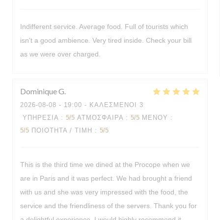
Indifferent service. Average food. Full of tourists which
isn't a good ambience. Very tired inside. Check your bill
as we were over charged.
Dominique
G
2026-08-08
- 19:00 - ΚΑΛΕΣΜΈΝΟΙ 3
ΥΠΗΡΕΣΊΑ
:
5
/5
ΑΤΜΌΣΦΑΙΡΑ
:
5
/5
ΜΕΝΟΎ
:
5
/5
ΠΟΙΌΤΗΤΑ / ΤΙΜΉ
:
5
/5
This is the third time we dined at the Procope when we
are in Paris and it was perfect. We had brought a friend
with us and she was very impressed with the food, the
service and the friendliness of the servers. Thank you for
a delightful experience. I would highly recommend it.