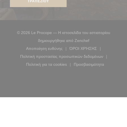
ΤΡΑΠΕΖΙΟΎ
© 2026 Le Procope — Η ιστοσελίδα του εστιατορίου
((ανοίγει σε νέο παρ
δημιουργήθηκε από
Zenchef
Αποποίηση ευθύνης
ΌΡΟΙ ΧΡΉΣΗΣ
((ανοίγει σε νέο παράθυρο))
((ανοίγει σε νέο παράθ
Πολιτική προστασίας προσωπικών δεδομένων
((ανοίγει σε νέο παράθυρο))
Πολιτική για τα cookies
Προσβασιμότητα
((ανοίγει σε νέο παράθυρο))
((ανοίγει σε νέο παρ