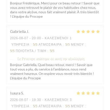
Bonjour Frédérique, Merci pour ce beau retour ! Savoir que
vous avez retrouvé le plaisir de vos habitudes chez nous,
dans votre alcôve, nous fait vraiment plaisir. À très bientôt
! L'équipe du Procope
Gabriella
J
2026-08-07
- 20:00 - ΚΑΛΕΣΜΈΝΟΙ 1
ΥΠΗΡΕΣΊΑ
:
5
/5
ΑΤΜΌΣΦΑΙΡΑ
:
5
/5
ΜΕΝΟΎ
:
5
/5
ΠΟΙΌΤΗΤΑ / ΤΙΜΉ
:
5
/5
Le Procope
απάντησε σε αυτή την αξιολόγηση
Bonjour Gabriella, Quel beau retour, merci ! Savoir que
tout vous a plu, du service à l'ambiance, nous rend
vraiment heureux. On espère vous revoir très bientôt !
L'équipe du Procope
Isaura
S
2026-08-07
- 19:30 - ΚΑΛΕΣΜΈΝΟΙ 3
ΥΠΗΡΕΣΊΑ
:
5
/5
ΑΤΜΌΣΦΑΙΡΑ
:
5
/5
ΜΕΝΟΎ
: