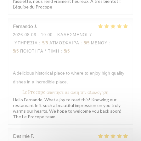
l'assiette, nous rend vraiment heureux. À très bientôt !
L'équipe du Procope
Fernando
J
2026-08-06
- 19:00 - ΚΑΛΕΣΜΈΝΟΙ 7
ΥΠΗΡΕΣΊΑ
:
5
/5
ΑΤΜΌΣΦΑΙΡΑ
:
5
/5
ΜΕΝΟΎ
:
5
/5
ΠΟΙΌΤΗΤΑ / ΤΙΜΉ
:
5
/5
A delicious historical place to where to enjoy high quality
dishes in a incredible place.
Le Procope
απάντησε σε αυτή την αξιολόγηση
Hello Fernando, What a joy to read this! Knowing our
restaurant left such a beautiful impression on you truly
warms our hearts. We hope to welcome you back soon!
The Le Procope team
Desirée
F