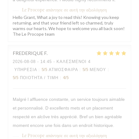
Le Procope
απάντησε σε αυτή την αξιολόγηση
Hello Grant, What a joy to read this! Knowing you keep
returning, and that your friend left so charmed, truly
warms our hearts. We hope to welcome you all back soon!
The Le Procope team
FREDERIQUE
F
2026-08-08
- 14:45 - ΚΑΛΕΣΜΈΝΟΙ 4
ΥΠΗΡΕΣΊΑ
:
5
/5
ΑΤΜΌΣΦΑΙΡΑ
:
5
/5
ΜΕΝΟΎ
:
5
/5
ΠΟΙΌΤΗΤΑ / ΤΙΜΉ
:
4
/5
Malgré l affluence constante, un service toujours aimable
et personnalisé. D excellents mets et un placement
respecté en alcôve très apprécié. Bref un bien agréable
moment encore une fois dans un endroit historique.
Le Procope
απάντησε σε αυτή την αξιολόγηση