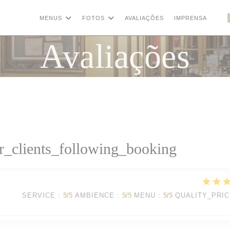
MENUS
FOTOS
AVALIAÇÕES
IMPRENSA
((A
Avaliações
_clients_following_booking
SERVICE
:
5
/5
AMBIENCE
:
5
/5
MENU
:
5
/5
QUALITY_PRI