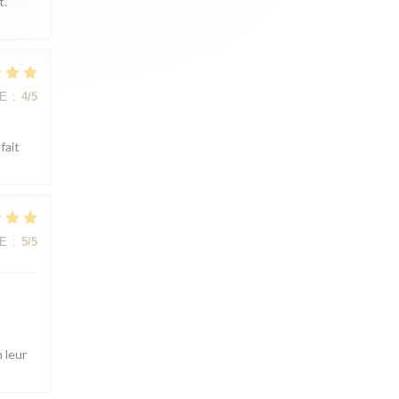
t.
CE
:
4
/5
fait
CE
:
5
/5
 leur