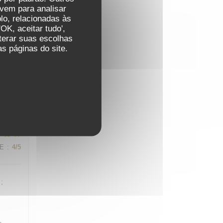
vem para analisar
rapport
lo, relacionadas às
pe
OK, aceitar tudo',
lterar suas escolhas
s páginas do site.
CE
:
5
/5
re vous
CE
:
4
/5
;