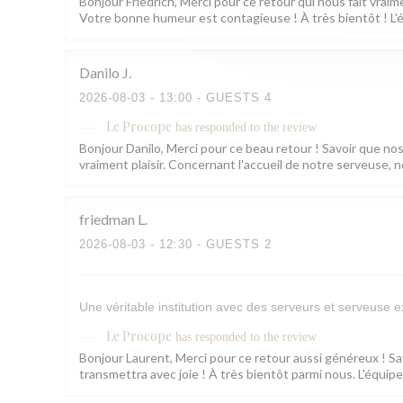
Bonjour Friedrich, Merci pour ce retour qui nous fait vraim
Votre bonne humeur est contagieuse ! À très bientôt ! L
Danilo
J
2026-08-03
- 13:00 - GUESTS 4
Le Procope
has responded to the review
Bonjour Danilo, Merci pour ce beau retour ! Savoir que no
vraiment plaisir. Concernant l'accueil de notre serveuse,
friedman
L
2026-08-03
- 12:30 - GUESTS 2
Une véritable institution avec des serveurs et serveuse e
Le Procope
has responded to the review
Bonjour Laurent, Merci pour ce retour aussi généreux ! Sa
transmettra avec joie ! À très bientôt parmi nous. L'équi