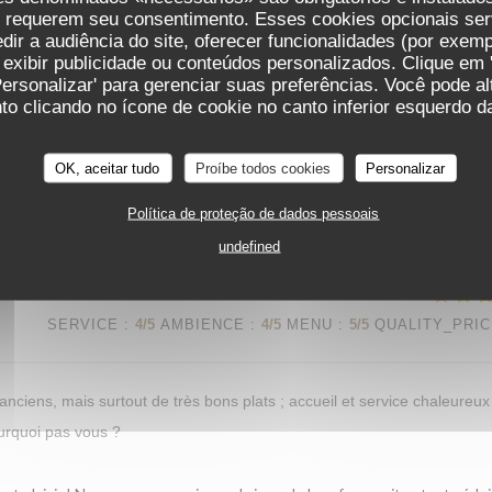
s requerem seu consentimento. Esses cookies opcionais ser
que le service et l'ambiance vous aient plu. Concernant la cuisine et le 
ir a audiência do site, oferecer funcionalidades (por exemp
iller sérieusement. Nous espérons vous revoir bientôt. L'équipe du Proco
 exibir publicidade ou conteúdos personalizados. Clique em '
Personalizar' para gerenciar suas preferências. Você pode a
o clicando no ícone de cookie no canto inferior esquerdo da
SERVICE
:
5
/5
AMBIENCE
:
5
/5
MENU
:
5
/5
QUALITY_PRI
OK, aceitar tudo
Proíbe todos cookies
Personalizar
t a été à la hauteur de vos attentes nous fait vraiment plaisir. On espè
Política de proteção de dados pessoais
undefined
SERVICE
:
4
/5
AMBIENCE
:
4
/5
MENU
:
5
/5
QUALITY_PRI
anciens, mais surtout de très bons plats ; accueil et service chaleureux 
ourquoi pas vous ?