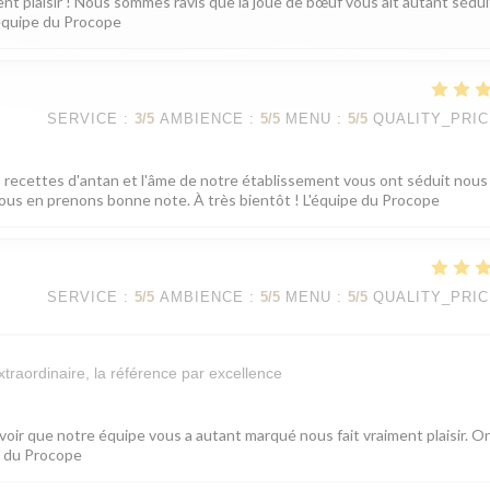
ent plaisir ! Nous sommes ravis que la joue de bœuf vous ait autant sédui
'équipe du Procope
SERVICE
:
3
/5
AMBIENCE
:
5
/5
MENU
:
5
/5
QUALITY_PRI
s recettes d'antan et l'âme de notre établissement vous ont séduit nous 
 nous en prenons bonne note. À très bientôt ! L'équipe du Procope
SERVICE
:
5
/5
AMBIENCE
:
5
/5
MENU
:
5
/5
QUALITY_PRI
xtraordinaire, la référence par excellence
voir que notre équipe vous a autant marqué nous fait vraiment plaisir. On
pe du Procope