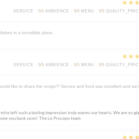
SERVICE
:
5
/5
AMBIENCE
:
5
/5
MENU
:
5
/5
QUALITY_PRI
dishes in a incredible place.
SERVICE
:
5
/5
AMBIENCE
:
5
/5
MENU
:
5
/5
QUALITY_PRI
 would like to share the recipe?! Service and food was excellent and we’
rette left such a lasting impression truly warms our hearts. We are so gl
elcome you back soon! The Le Procope team