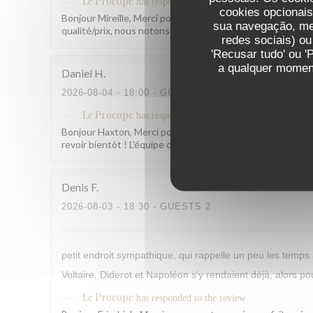
Le Procope
has responded to the review
cookies opcionai
Bonjour Mireille, Merci pour ce retour ! Nous sommes ravis 
sua navegação, med
qualité/prix, nous notons vos remarques et allons y trava
redes sociais) ou
'Recusar tudo' ou '
a qualquer moment
Daniel
H
2026-08-04
- 18:00 - GUESTS 2
Le Procope
has responded to the review
Bonjour Haxton, Merci pour ce beau retour ! Savoir que tou
revoir bientôt ! L'équipe du Procope
Denis
F
2026-08-03
- 18:30 - GUESTS 2
petit endroit sympathique, qui rappelle un peu les temps 
Voltaire, Diderot et Napoléon s'y rendaient déjà, alors p
Le Procope
has responded to the review