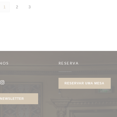
1
2
3
-NOS
RESERVA
RESERVAR UMA MESA
book ((abre numa nova janela))
Instagram ((abre numa nova janela))
NEWSLETTER