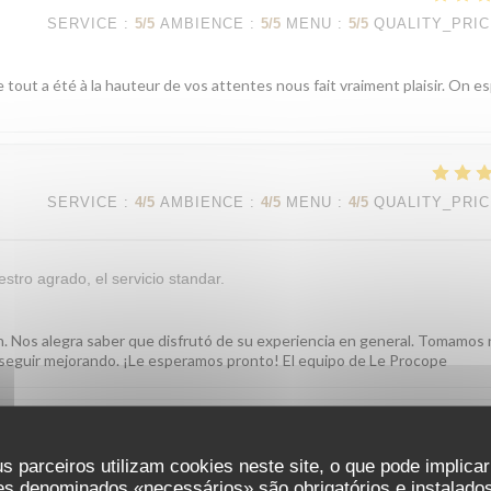
SERVICE
:
5
/5
AMBIENCE
:
5
/5
MENU
:
5
/5
QUALITY_PRI
 tout a été à la hauteur de vos attentes nous fait vraiment plaisir. On e
SERVICE
:
4
/5
AMBIENCE
:
4
/5
MENU
:
4
/5
QUALITY_PRI
stro agrado, el servicio standar.
ón. Nos alegra saber que disfrutó de su experiencia en general. Tomamos
ra seguir mejorando. ¡Le esperamos pronto! El equipo de Le Procope
SERVICE
:
5
/5
AMBIENCE
:
5
/5
MENU
:
4
/5
QUALITY_PRI
s parceiros utilizam cookies neste site, o que pode implica
es denominados «necessários» são obrigatórios e instalados