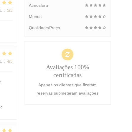
Atmosfera
CE
:
5
/5
Menus
Qualidade/Preço
CE
:
4
/5
Avaliações 100%
certificadas
d
Apenas os clientes que fizeram
reservas submeteram avaliações
ad