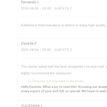
Fernando
J
2026-08-06
- 19:00 - GUESTS 7
A delicious historical place to where to enjoy high quality 
Desirée
F
2026-08-04
- 19:00 - GUESTS 2
The starter salad had the best vinaigrette I’ve ever had,
highly recommend the restaurant.
Le Procope
has responded to the review
Hello Desirée, What a joy to read this! Knowing our vinaig
every aspect of your visit felt so special. We hope to w
JULIENNA
J