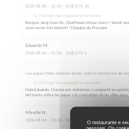
2026-08-05
- 12:00 - GUESTS 16
Le Procope
has responded to the review
Bonjour Jang Gum Sic, Quel beau retour, merci ! Savoir que
vous revoir très bientôt ! L'équipe du Procope
Eduardo
M
2026-08-04
- 21:00 - GUESTS 2
Las papas fritas estaban duras, todo lo demás fue de nue
Le Procope
has responded to the review
Hola Eduardo, Gracias por visitarnos y compartir su opini
del punto sobre las papas y la comodidad de las sillas pa
Mireille
N
2026-08-04
- 18:00 - GUESTS 2
O restaurante e seu
pessoais. Os cooki