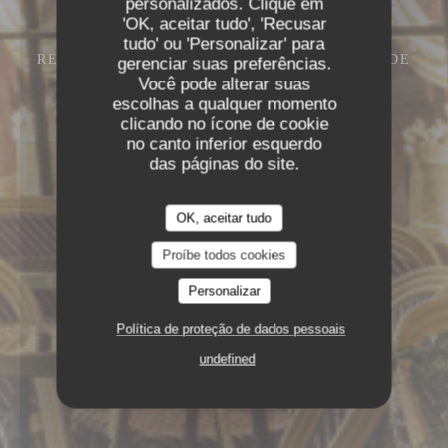
personalizados. Clique em
'OK, aceitar tudo', 'Recusar
tudo' ou 'Personalizar' para
RESTAURANT – CAFÉ – GLACIER
13 RUE DE
gerenciar suas preferências.
L'ANCIENNE COMÉDIE 75006 PARIS
Você pode alterar suas
escolhas a qualquer momento
clicando no ícone de cookie
no canto inferior esquerdo
das páginas do site.
OK, aceitar tudo
Proíbe todos cookies
Personalizar
Política de proteção de dados pessoais
undefined