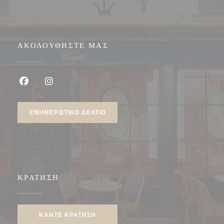
ΑΚΟΛΟΥΘΉΣΤΕ ΜΑΣ
Facebook ((ανοίγει σε νέο παράθυρο))
Instagram ((ανοίγει σε νέο παράθυρο))
ΕΝΗΜΕΡΩΤΙΚΌ ΔΕΛΤΊΟ
ΚΡΆΤΗΣΗ
ΚΆΝΤΕ ΚΡΆΤΗΣΗ