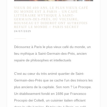
VIEUX DE 400 ANS, LE PLUS VIEUX CAFÉ
DU MONDE EST À PARIS – UN CAFÉ
LITTÉRAIRE MYTHIQUE À SAINT-
GERMAIN-DES-PRÈS, OÙ VOLTAIRE,
ROUSSEAU ET DIDEROT ONT AUTREFOIS
REFAIT LE MONDE // PARIS SECRET
24/07/2025
Découvrez à Paris le plus vieux café du monde, un
lieu mythique à Saint-Germain-des-Prés, ancien
repaire de philosophes et intellectuels
C’est au cœur du très animé quartier de Saint-
Germain-des-Prés que se cache l’un des trésors les
plus anciens de la capitale. Son nom ? Le Procope.
Un établissement fondé en 1686 par Francesco
Procopio dei Coltelli, un cuisinier italien officiant
dans la ville lumière. Et très vite à Paris, ce café –