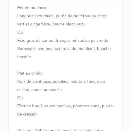
Entrée au choix :
Langoustines rôties, purée de butternut au citron
vert et gingembre, beurre blanc yuzu
Ou
Foie gras de canard français mi-cuit au poivre de
Sarawack, chutney aux fruits du mendiant, brioche
toastée
Plat au choix :
Noix de saint-jacques rôties, risotto à l'encre de
seiche, sauce crustacés
Ou
Filet de bœuf, sauce morilles, pommes anna, purée
de cresson
Dessert : Sphère poire-chocolat, biscuit vanille,