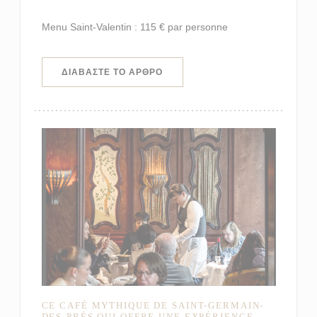
Menu Saint-Valentin : 115 € par personne
((ΑΝΟΊΓΕΙ ΣΕ ΝΈΟ ΠΑΡΆΘΥΡΟ))
ΔΙΑΒΆΣΤΕ ΤΟ ΆΡΘΡΟ
CE CAFÉ MYTHIQUE DE SAINT-GERMAIN-
DES-PRÉS QUI OFFRE UNE EXPÉRIENCE