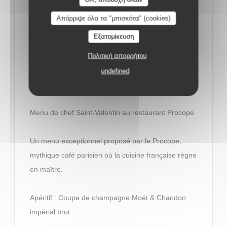
amoureux est l’occasion rêvée de voir les choses en
Απόρριψε όλα τα "μπισκότα" (cookies)
grand. Pour émerveiller les palais, les chefs misent
Εξατομίκευση
donc sur des produits d’exception et proposent des
menus raffinés dès 70 €. Avec la possibilité
Πολιτική απορρήτου
d’accorder chaque plat à un vin ou un champagne
undefined
soigneusement sélectionné.
Menu de chef Saint-Valentin au restaurant Procope
:
Un menu exceptionnel proposé par le Procope,
mythique café parisien où la cuisine française règne
en maître.
Apéritif : Coupe de champagne Moët & Chandon
impérial brut