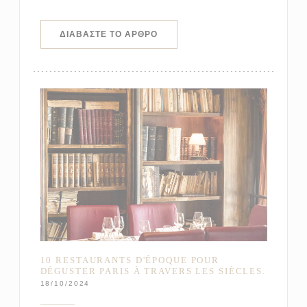
((ΑΝΟΊΓΕΙ ΣΕ ΝΈΟ ΠΑΡΆΘΥΡΟ))
ΔΙΑΒΆΣΤΕ ΤΟ ΆΡΘΡΟ
10 RESTAURANTS D'ÉPOQUE POUR
DÉGUSTER PARIS À TRAVERS LES SIÈCLES.
18/10/2024