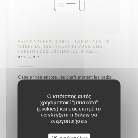
SAINT-VALENTIN 2025 : LES MENUS DE
CHEFS DE RESTAURANTS POUR UNE
PARENTHÈSE ENCHANTÉE À PARIS
07/02/2025
Cette année encore, les chefs mettent les petits
plats dans les grands pour séduire les gourmets.
Ο ιστότοπος αυτός
χρησιμοποιεί "μπισκότα"
Le 14 février, tout doit être parfait : qu’on soit
(cookies) και σας επιτρέπει
adepte d’ambiance romantique et de lumières
να ελέγξετε τι θέλετε να
tamisées, ou d’une ambiance plus festive, le dîner
ενεργοποιήσετε
de la Saint-Valentin doit faire chavirer les cœurs.
Car si l’amour se célèbre au quotidien, la soirée des
OK, αποδοχή όλων