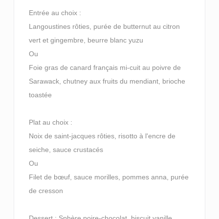
Entrée au choix :
Langoustines rôties, purée de butternut au citron
vert et gingembre, beurre blanc yuzu
Ou
Foie gras de canard français mi-cuit au poivre de
Sarawack, chutney aux fruits du mendiant, brioche
toastée
Plat au choix :
Noix de saint-jacques rôties, risotto à l'encre de
seiche, sauce crustacés
Ou
Filet de bœuf, sauce morilles, pommes anna, purée
de cresson
Dessert : Sphère poire-chocolat, biscuit vanille,