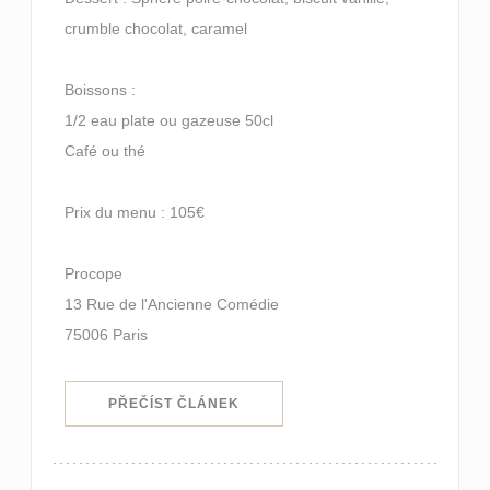
crumble chocolat, caramel
Boissons :
1/2 eau plate ou gazeuse 50cl
Café ou thé
Prix du menu : 105€
Procope
13 Rue de l'Ancienne Comédie
75006 Paris
((OTEVŘE SE V NOVÉM OKNĚ))
PŘEČÍST ČLÁNEK