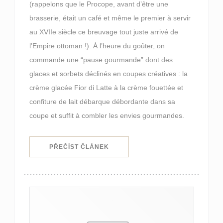
(rappelons que le Procope, avant d’être une
brasserie, était un café et même le premier à servir
au XVIIe siècle ce breuvage tout juste arrivé de
l’Empire ottoman !). À l’heure du goûter, on
commande une “pause gourmande” dont des
glaces et sorbets déclinés en coupes créatives : la
crème glacée Fior di Latte à la crème fouettée et
confiture de lait débarque débordante dans sa
coupe et suffit à combler les envies gourmandes.
((OTEVŘE SE V NOVÉM OKNĚ))
PŘEČÍST ČLÁNEK