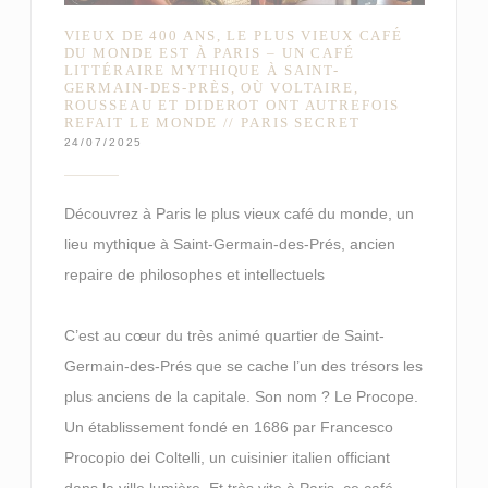
VIEUX DE 400 ANS, LE PLUS VIEUX CAFÉ
DU MONDE EST À PARIS – UN CAFÉ
LITTÉRAIRE MYTHIQUE À SAINT-
GERMAIN-DES-PRÈS, OÙ VOLTAIRE,
ROUSSEAU ET DIDEROT ONT AUTREFOIS
REFAIT LE MONDE // PARIS SECRET
24/07/2025
Découvrez à Paris le plus vieux café du monde, un
lieu mythique à Saint-Germain-des-Prés, ancien
repaire de philosophes et intellectuels
C’est au cœur du très animé quartier de Saint-
Germain-des-Prés que se cache l’un des trésors les
plus anciens de la capitale. Son nom ? Le Procope.
Un établissement fondé en 1686 par Francesco
Procopio dei Coltelli, un cuisinier italien officiant
dans la ville lumière. Et très vite à Paris, ce café –