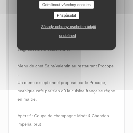
Odmítnout všechny cookies
amoureux est l’occasion rêvée de voir les choses en
Přizpůsobit
grand. Pour émerveiller les palais, les chefs misent
donc sur des produits d’exception et proposent des
Zásady ochrany osobních údajů
menus raffinés dès 70 €. Avec la possibilité
undefined
d’accorder chaque plat à un vin ou un champagne
soigneusement sélectionné.
Menu de chef Saint-Valentin au restaurant Procope
:
Un menu exceptionnel proposé par le Procope,
mythique café parisien où la cuisine française règne
en maître.
Apéritif : Coupe de champagne Moët & Chandon
impérial brut