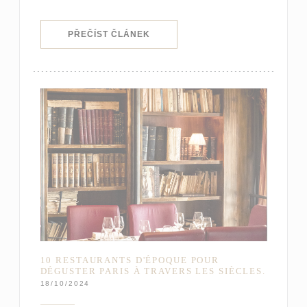
((OTEVŘE SE V NOVÉM OKNĚ))
PŘEČÍST ČLÁNEK
10 RESTAURANTS D'ÉPOQUE POUR
DÉGUSTER PARIS À TRAVERS LES SIÈCLES.
18/10/2024