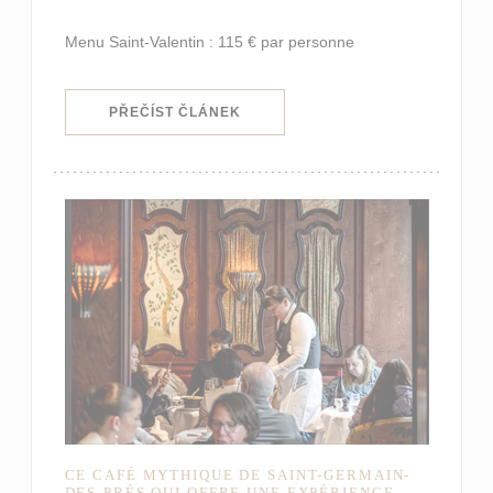
Menu Saint-Valentin : 115 € par personne
((OTEVŘE SE V NOVÉM OKNĚ))
PŘEČÍST ČLÁNEK
CE CAFÉ MYTHIQUE DE SAINT-GERMAIN-
DES-PRÉS QUI OFFRE UNE EXPÉRIENCE