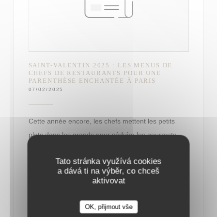
SAINT-VALENTIN 2025 : LES MENUS DE
CHEFS DE RESTAURANTS POUR UNE
PARENTHÈSE ENCHANTÉE À PARIS
07/02/2025
Cette année encore, les chefs mettent les petits
plats dans les grands pour séduire les gourmets.
Tato stránka využívá cookies
Le 14 février, tout doit être parfait : qu’on soit
a dává ti na výběr, co chceš
adepte d’ambiance romantique et de lumières
aktivovat
tamisées, ou d’une ambiance plus festive, le dîner
de la Saint-Valentin doit faire chavirer les cœurs.
OK, přijmout vše
Car si l’amour se célèbre au quotidien, la soirée des