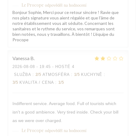
Le Procope
odpověděl na hodnocení
Bonjour Sophie, Merci pour ce retour sincère ! Ravie que
nos plats signature vous aient régalée et que l'âme de
notre établissement vous ait séduite. Concernant les
sanitaires et le rythme du service, vos remarques sont
bien notées, nous y travaillons. À bientôt ! L'équipe du
Procope
Vanessa
B
2026-08-08
- 19:45 - HOSTÉ 4
SLUŽBA
:
2
/5
ATMOSFÉRA
:
1
/5
KUCHYNĚ
:
3
/5
KVALITA / CENA
:
1
/5
Indifferent service. Average food. Full of tourists which
isn't a good ambience. Very tired inside. Check your bill
as we were over charged.
Le Procope
odpověděl na hodnocení