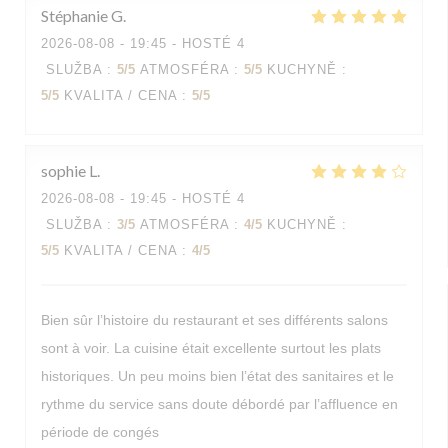
Stéphanie
G
2026-08-08
- 19:45 - HOSTÉ 4
SLUŽBA
:
5
/5
ATMOSFÉRA
:
5
/5
KUCHYNĚ
:
5
/5
KVALITA / CENA
:
5
/5
sophie
L
2026-08-08
- 19:45 - HOSTÉ 4
SLUŽBA
:
3
/5
ATMOSFÉRA
:
4
/5
KUCHYNĚ
:
5
/5
KVALITA / CENA
:
4
/5
Bien sûr l’histoire du restaurant et ses différents salons
sont à voir. La cuisine était excellente surtout les plats
historiques. Un peu moins bien l’état des sanitaires et le
rythme du service sans doute débordé par l’affluence en
période de congés