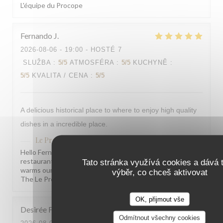
L'équipe du Procope
Fernando
J
2026-08-06
- 19:00 - HOSTÉ 7
SLUŽBA
:
5
/5
ATMOSFÉRA
:
5
/5
KUCHYNĚ
:
5
/5
KVALITA / CENA
:
5
/5
A delicious historical place to where to enjoy high quality
dishes in a incredible place.
Le Procope
odpověděl na hodnocení
Hello Fernando, What a joy to read this! Knowing our
restaurant left such a beautiful impression on you truly
Tato stránka využívá cookies a dává t
warms our hearts. We hope to welcome you back soon!
výběr, co chceš aktivovat
The Le Procope team
OK, přijmout vše
Desirée
F
Odmítnout všechny cookies