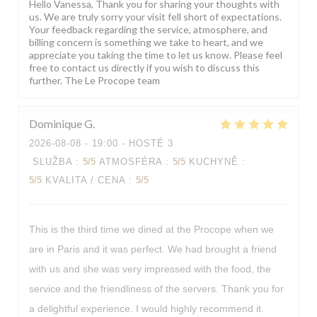
Hello Vanessa, Thank you for sharing your thoughts with
us. We are truly sorry your visit fell short of expectations.
Your feedback regarding the service, atmosphere, and
billing concern is something we take to heart, and we
appreciate you taking the time to let us know. Please feel
free to contact us directly if you wish to discuss this
further. The Le Procope team
Dominique
G
2026-08-08
- 19:00 - HOSTÉ 3
SLUŽBA
:
5
/5
ATMOSFÉRA
:
5
/5
KUCHYNĚ
:
5
/5
KVALITA / CENA
:
5
/5
This is the third time we dined at the Procope when we
are in Paris and it was perfect. We had brought a friend
with us and she was very impressed with the food, the
service and the friendliness of the servers. Thank you for
a delightful experience. I would highly recommend it.