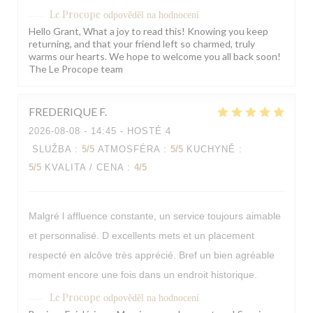
Le Procope
odpověděl na hodnocení
Hello Grant, What a joy to read this! Knowing you keep
returning, and that your friend left so charmed, truly
warms our hearts. We hope to welcome you all back soon!
The Le Procope team
FREDERIQUE
F
2026-08-08
- 14:45 - HOSTÉ 4
SLUŽBA
:
5
/5
ATMOSFÉRA
:
5
/5
KUCHYNĚ
:
5
/5
KVALITA / CENA
:
4
/5
Malgré l affluence constante, un service toujours aimable
et personnalisé. D excellents mets et un placement
respecté en alcôve très apprécié. Bref un bien agréable
moment encore une fois dans un endroit historique.
Le Procope
odpověděl na hodnocení