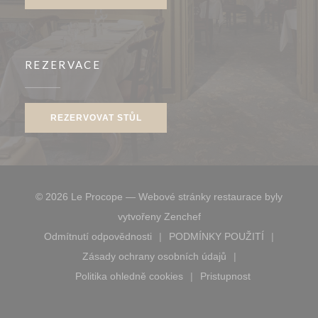
REZERVACE
REZERVOVAT STŮL
© 2026 Le Procope — Webové stránky restaurace byly
((otevře se v novém okně)
vytvořeny
Zenchef
Odmítnutí odpovědnosti
PODMÍNKY POUŽITÍ
((otevře se v novém okně))
((otevře se v novém 
Zásady ochrany osobních údajů
((otevře se v novém okně))
Politika ohledně cookies
Pristupnost
((otevře se v novém okně))
((otevře se v novém 