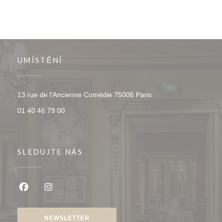
UMÍSTĚNÍ
((otevře se v novém o
13 rue de l'Ancienne Comédie 75006 Paris
01 40 46 79 00
SLEDUJTE NÁS
Facebook ((otevře se v novém okně))
Instagram ((otevře se v novém okně))
NEWSLETTER