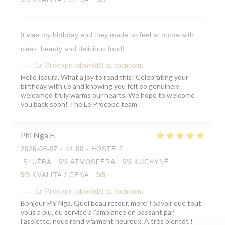
It was my birthday and they made us feel at home with
class, beauty and delicious food!
Le Procope
odpověděl na hodnocení
Hello Isaura, What a joy to read this! Celebrating your
birthday with us and knowing you felt so genuinely
welcomed truly warms our hearts. We hope to welcome
you back soon! The Le Procope team
Phi Nga
F
2026-08-07
- 14:00 - HOSTÉ 2
SLUŽBA
:
5
/5
ATMOSFÉRA
:
5
/5
KUCHYNĚ
:
5
/5
KVALITA / CENA
:
5
/5
Le Procope
odpověděl na hodnocení
Bonjour Phi Nga, Quel beau retour, merci ! Savoir que tout
vous a plu, du service à l'ambiance en passant par
l'assiette, nous rend vraiment heureux. À très bientôt !