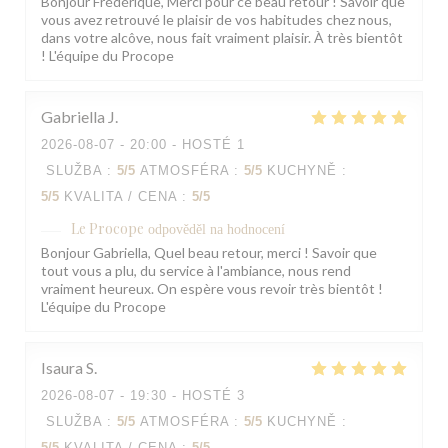
Bonjour Frédérique, Merci pour ce beau retour ! Savoir que
vous avez retrouvé le plaisir de vos habitudes chez nous,
dans votre alcôve, nous fait vraiment plaisir. À très bientôt
! L'équipe du Procope
Gabriella
J
2026-08-07
- 20:00 - HOSTÉ 1
SLUŽBA
:
5
/5
ATMOSFÉRA
:
5
/5
KUCHYNĚ
:
5
/5
KVALITA / CENA
:
5
/5
Le Procope
odpověděl na hodnocení
Bonjour Gabriella, Quel beau retour, merci ! Savoir que
tout vous a plu, du service à l'ambiance, nous rend
vraiment heureux. On espère vous revoir très bientôt !
L'équipe du Procope
Isaura
S
2026-08-07
- 19:30 - HOSTÉ 3
SLUŽBA
:
5
/5
ATMOSFÉRA
:
5
/5
KUCHYNĚ
:
5
/5
KVALITA / CENA
:
5
/5