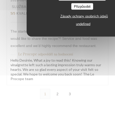
2026-08-04
- 19:00 - HOSTÉ 2
Přizpůsobit
SLUŽBA
:
5
/5
ATMOSFÉRA
:
5
/5
KUCHYNĚ
:
5
/5
KVALITA / CENA
:
4
/5
Zásady ochrany osobních údajů
undefined
The starter salad had the best vinaigrette I’ve ever had,
would like to share the recipe?! Service and food was
excellent and we’d highly recommend the restaurant.
Le Procope
odpověděl na hodnocení
Hello Desirée, What a joy to read this! Knowing our
vinaigrette left such a lasting impression truly warms our
hearts. We are so glad every aspect of your visit felt so
special. We hope to welcome you back soon! The Le
Procope team
1
2
3