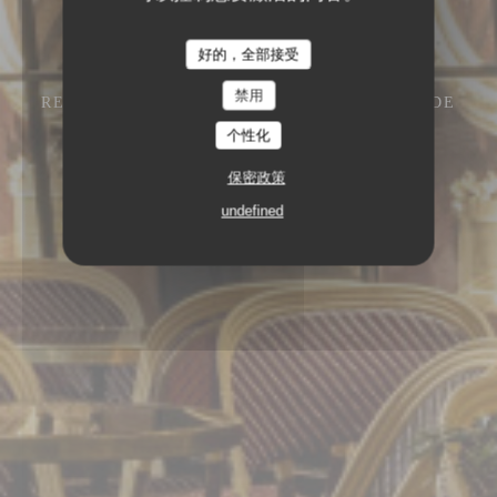
好的，全部接受
禁用
RESTAURANT – CAFÉ – GLACIER
13 RUE DE
L'ANCIENNE COMÉDIE 75006 PARIS
个性化
保密政策
undefined