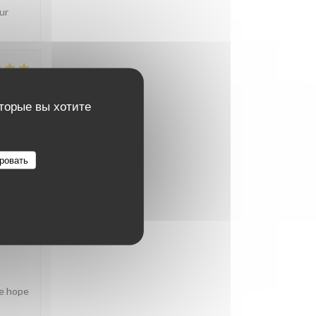
ur
ВО
:
5
/5
оторые вы хотите
ровать
ВО
:
5
/5
We hope