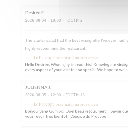
Desirée
F
2026-08-04
- 19:00 - ГОСТИ 2
The starter salad had the best vinaigrette I’ve ever had,
highly recommend the restaurant.
Le Procope
ответил(а) на этот отзыв
Hello Desirée, What a joy to read this! Knowing our vinaig
every aspect of your visit felt so special. We hope to w
JULIENNA
J
2026-08-05
- 12:00 - ГОСТИ 16
Le Procope
ответил(а) на этот отзыв
Bonjour Jang Gum Sic, Quel beau retour, merci ! Savoir que
vous revoir très bientôt ! L'équipe du Procope