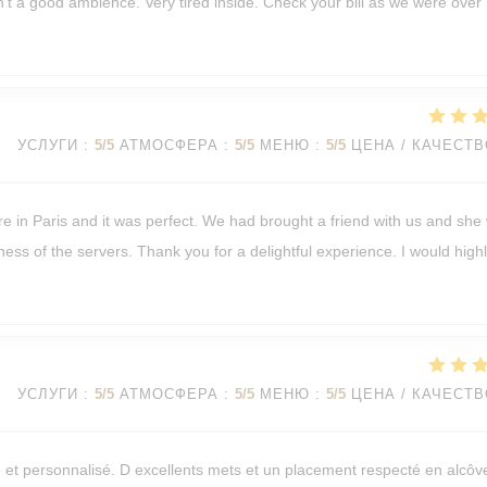
isn't a good ambience. Very tired inside. Check your bill as we were over
УСЛУГИ
:
5
/5
АТМОСФЕРА
:
5
/5
МЕНЮ
:
5
/5
ЦЕНА / КАЧЕСТ
re in Paris and it was perfect. We had brought a friend with us and she
ness of the servers. Thank you for a delightful experience. I would high
УСЛУГИ
:
5
/5
АТМОСФЕРА
:
5
/5
МЕНЮ
:
5
/5
ЦЕНА / КАЧЕСТ
e et personnalisé. D excellents mets et un placement respecté en alcôv