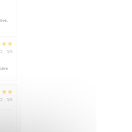
côve,
ВО
:
5
/5
spère
ВО
:
5
/5