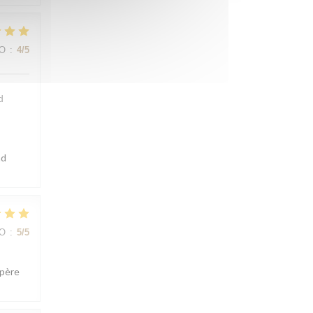
ВО
:
4
/5
d
ad
ВО
:
5
/5
spère