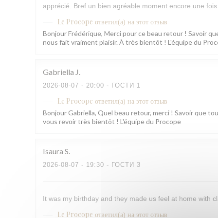
apprécié. Bref un bien agréable moment encore une fois 
Le Procope
ответил(а) на этот отзыв
Bonjour Frédérique, Merci pour ce beau retour ! Savoir que
nous fait vraiment plaisir. À très bientôt ! L'équipe du Pro
Gabriella
J
2026-08-07
- 20:00 - ГОСТИ 1
Le Procope
ответил(а) на этот отзыв
Bonjour Gabriella, Quel beau retour, merci ! Savoir que to
vous revoir très bientôt ! L'équipe du Procope
Isaura
S
2026-08-07
- 19:30 - ГОСТИ 3
It was my birthday and they made us feel at home with cl
Le Procope
ответил(а) на этот отзыв