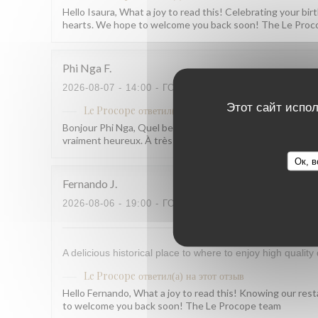
Hello Isaura, What a joy to read this! Celebrating your b
hearts. We hope to welcome you back soon! The Le Pro
Phi Nga
F
2026-08-07
- 14:00 - ГОСТИ 2
Этот сайт испол
Le Procope
ответил(а) на этот отзыв
Bonjour Phi Nga, Quel beau retour, merci ! Savoir que tout 
vraiment heureux. À très bientôt ! L'équipe du Procope
Ок, в
Fernando
J
2026-08-06
- 19:00 - ГОСТИ 7
A delicious historical place to where to enjoy high quality 
Le Procope
ответил(а) на этот отзыв
Hello Fernando, What a joy to read this! Knowing our rest
to welcome you back soon! The Le Procope team