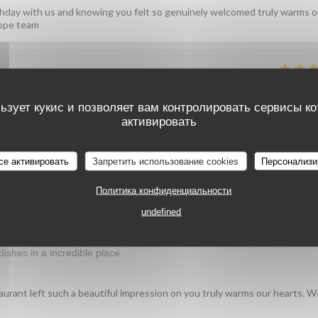
irthday with us and knowing you felt so genuinely welcomed truly warms o
cope team
УСЛУГИ
:
5
/5
АТМОСФЕРА
:
5
/5
МЕНЮ
:
5
/5
ЦЕНА / КАЧЕСТ
ьзует кукис и позволяет вам контролировать сервисы к
активировать
vous a plu, du service à l'ambiance en passant par l'assiette, nous rend
се активировать
Запретить использование cookies
Персонализи
Политика конфиденциальности
УСЛУГИ
:
5
/5
АТМОСФЕРА
:
5
/5
МЕНЮ
:
5
/5
ЦЕНА / КАЧЕСТ
undefined
dishes in a incredible place.
aurant left such a beautiful impression on you truly warms our hearts. 