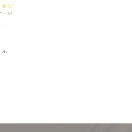
ВО
:
3
/5
 nota