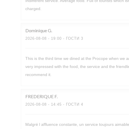
Indifferent service. Average food. Full of tourists which 
charged.
Dominique
G
2026-08-08
- 19:00 - ГОСТИ 3
This is the third time we dined at the Procope when we a
very impressed with the food, the service and the friendli
recommend it.
FREDERIQUE
F
2026-08-08
- 14:45 - ГОСТИ 4
Malgré l affluence constante, un service toujours aimabl