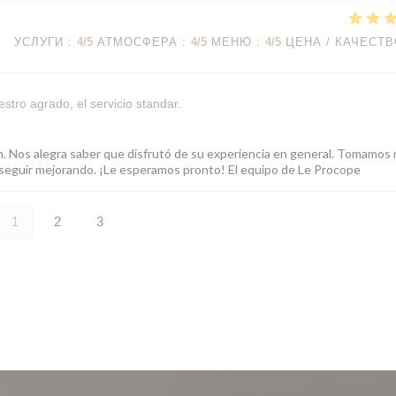
УСЛУГИ
:
4
/5
АТМОСФЕРА
:
4
/5
МЕНЮ
:
4
/5
ЦЕНА / КАЧЕСТ
stro agrado, el servicio standar.
ón. Nos alegra saber que disfrutó de su experiencia en general. Tomamos
ra seguir mejorando. ¡Le esperamos pronto! El equipo de Le Procope
1
2
3