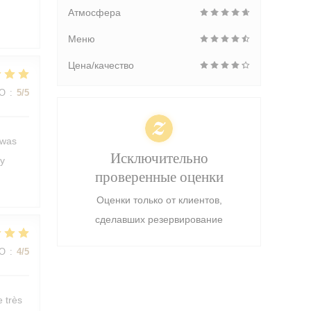
Атмосфера
Меню
Цена/качество
ВО
:
5
/5
 was
Исключительно
ly
проверенные оценки
Оценки только от клиентов,
сделавших резервирование
ВО
:
4
/5
e très