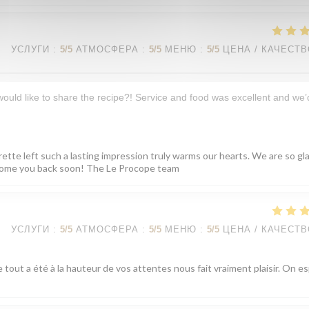
УСЛУГИ
:
5
/5
АТМОСФЕРА
:
5
/5
МЕНЮ
:
5
/5
ЦЕНА / КАЧЕСТ
 would like to share the recipe?! Service and food was excellent and we’
rette left such a lasting impression truly warms our hearts. We are so gl
elcome you back soon! The Le Procope team
УСЛУГИ
:
5
/5
АТМОСФЕРА
:
5
/5
МЕНЮ
:
5
/5
ЦЕНА / КАЧЕСТ
 tout a été à la hauteur de vos attentes nous fait vraiment plaisir. On e