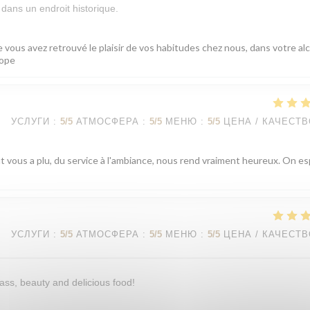
dans un endroit historique.
 vous avez retrouvé le plaisir de vos habitudes chez nous, dans votre al
cope
УСЛУГИ
:
5
/5
АТМОСФЕРА
:
5
/5
МЕНЮ
:
5
/5
ЦЕНА / КАЧЕСТ
ut vous a plu, du service à l'ambiance, nous rend vraiment heureux. On e
УСЛУГИ
:
5
/5
АТМОСФЕРА
:
5
/5
МЕНЮ
:
5
/5
ЦЕНА / КАЧЕСТ
ass, beauty and delicious food!