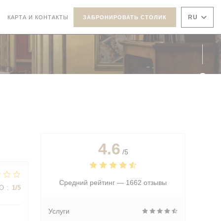
RU
КАРТА И КОНТАКТЫ
ЗАБРОНИРОВАТЬ СТОЛИК
АЕТСЯ В НОВОМ ОКНЕ))
ОТКРЫВАЕТСЯ В НОВОМ ОКНЕ))
Face
Inst
4.6
/5
Средний рейтинг —
1662 отзывы
ВО
:
1
/5
Услуги