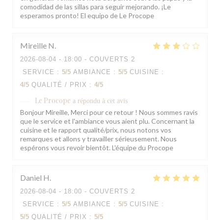
comodidad de las sillas para seguir mejorando. ¡Le
esperamos pronto! El equipo de Le Procope
Mireille
N
2026-08-04
- 18:00 - COUVERTS 2
SERVICE
:
5
/5
AMBIANCE
:
5
/5
CUISINE
:
4
/5
QUALITÉ / PRIX
:
4
/5
Le Procope
a répondu à cet avis
Bonjour Mireille, Merci pour ce retour ! Nous sommes ravis
que le service et l'ambiance vous aient plu. Concernant la
cuisine et le rapport qualité/prix, nous notons vos
remarques et allons y travailler sérieusement. Nous
espérons vous revoir bientôt. L'équipe du Procope
Daniel
H
2026-08-04
- 18:00 - COUVERTS 2
SERVICE
:
5
/5
AMBIANCE
:
5
/5
CUISINE
:
5
/5
QUALITÉ / PRIX
:
5
/5