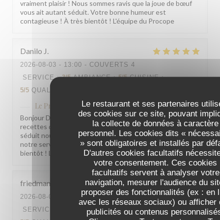
vraiment plaisir ! Nous sommes ravis que la joue de bœuf
vous ait autant séduit. Votre bonne humeur est
contagieuse ! À très bientôt ! L'équipe du Procope
Danilo
J
2026-08-03
- 13:00 - COUVERTS 4
SERVICE
:
3
/5
AMBIANCE
:
5
/5
CUISINE
:
5
/5
QUALITÉ / PRIX
:
4
/5
Le restaurant et ses partenaires utilis
Le Procope
a répondu à cet avis
des cookies sur ce site, pouvant impli
Bonjour Danilo, Merci pour ce beau retour ! Savoir que nos
la collecte de données à caractère
recettes d'antan et l'âme de notre établissement vous ont
personnel. Les cookies dits « nécessa
séduit nous fait vraiment plaisir. Concernant l'accueil de
» sont obligatoires et installés par déf
notre serveuse, nous en prenons bonne note. À très
D'autres cookies facultatifs nécessit
bientôt ! L'équipe du Procope
votre consentement. Ces cookies
facultatifs servent à analyser votre
navigation, mesurer l'audience du sit
friedman
L
proposer des fonctionnalités (ex : en l
2026-08-03
- 12:30 - COUVERTS 2
avec les réseaux sociaux) ou afficher
SERVICE
:
5
/5
AMBIANCE
:
5
/5
CUISINE
:
publicités ou contenus personnalisé