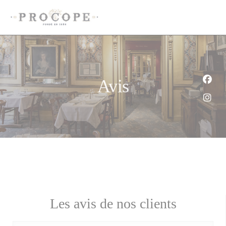
Personnalisation de vos choix en matière de cookies
Avis
Face
Inst
Les avis de nos clients