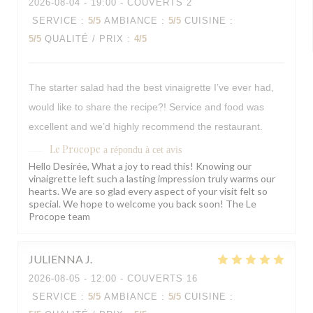
2026-08-04
- 19:00 - COUVERTS 2
SERVICE
:
5
/5
AMBIANCE
:
5
/5
CUISINE
:
5
/5
QUALITÉ / PRIX
:
4
/5
The starter salad had the best vinaigrette I’ve ever had,
would like to share the recipe?! Service and food was
excellent and we’d highly recommend the restaurant.
Le Procope
a répondu à cet avis
Hello Desirée, What a joy to read this! Knowing our
vinaigrette left such a lasting impression truly warms our
hearts. We are so glad every aspect of your visit felt so
special. We hope to welcome you back soon! The Le
Procope team
JULIENNA
J
2026-08-05
- 12:00 - COUVERTS 16
SERVICE
:
5
/5
AMBIANCE
:
5
/5
CUISINE
: