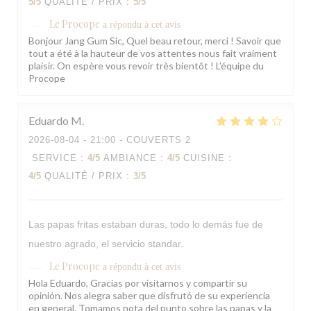
5
/5
QUALITÉ / PRIX
:
5
/5
Le Procope
a répondu à cet avis
Bonjour Jang Gum Sic, Quel beau retour, merci ! Savoir que
tout a été à la hauteur de vos attentes nous fait vraiment
plaisir. On espère vous revoir très bientôt ! L'équipe du
Procope
Eduardo
M
2026-08-04
- 21:00 - COUVERTS 2
SERVICE
:
4
/5
AMBIANCE
:
4
/5
CUISINE
:
4
/5
QUALITÉ / PRIX
:
3
/5
Las papas fritas estaban duras, todo lo demás fue de
nuestro agrado, el servicio standar.
Le Procope
a répondu à cet avis
Hola Eduardo, Gracias por visitarnos y compartir su
opinión. Nos alegra saber que disfrutó de su experiencia
en general. Tomamos nota del punto sobre las papas y la