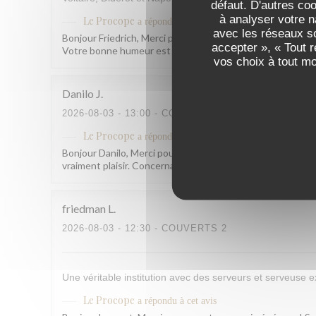
défaut. D'autres co
à analyser votre n
Le Procope
a répondu à cet avis
avec les réseaux so
Bonjour Friedrich, Merci pour ce retour qui nous fait vraim
accepter », « Tout 
Votre bonne humeur est contagieuse ! À très bientôt ! L
vos choix à tout m
Danilo
J
2026-08-03
- 13:00 - COUVERTS 4
Le Procope
a répondu à cet avis
Bonjour Danilo, Merci pour ce beau retour ! Savoir que no
vraiment plaisir. Concernant l'accueil de notre serveuse,
friedman
L
2026-08-03
- 12:30 - COUVERTS 2
Une véritable institution avec des serveurs et serveuse e
Le Procope
a répondu à cet avis