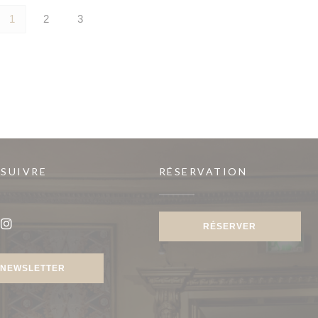
1
2
3
 SUIVRE
RÉSERVATION
RÉSERVER
ook ((ouvre une nouvelle fenêtre))
Instagram ((ouvre une nouvelle fenêtre))
NEWSLETTER