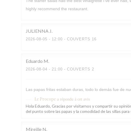
The starter salad had the best vinaigrette I’ve ever had,
highly recommend the restaurant.
JULIENNA
J
2026-08-05
- 12:00 - COUVERTS 16
Eduardo
M
2026-08-04
- 21:00 - COUVERTS 2
Las papas fritas estaban duras, todo lo demás fue de nue
Le Procope
a répondu à cet avis
Hola Eduardo, Gracias por visitarnos y compartir su opini
del punto sobre las papas y la comodidad de las sillas pa
Mireille
N