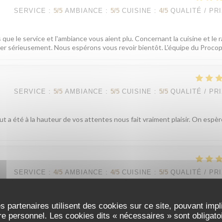
SERVICE
:
5
/5
AMBIANCE
:
5
/5
CUISINE
:
4
/5
QUALITÉ / PR
que le service et l'ambiance vous aient plu. Concernant la cuisine et le 
iller sérieusement. Nous espérons vous revoir bientôt. L'équipe du Proco
SERVICE
:
5
/5
AMBIANCE
:
5
/5
CUISINE
:
5
/5
QUALITÉ / PR
t a été à la hauteur de vos attentes nous fait vraiment plaisir. On espè
SERVICE
:
4
/5
AMBIANCE
:
4
/5
CUISINE
:
5
/5
QUALITÉ / PR
s partenaires utilisent des cookies sur ce site, pouvant impl
anciens, mais surtout de très bons plats ; accueil et service chaleureux 
e personnel. Les cookies dits « nécessaires » sont obligatoir
ourquoi pas vous ?