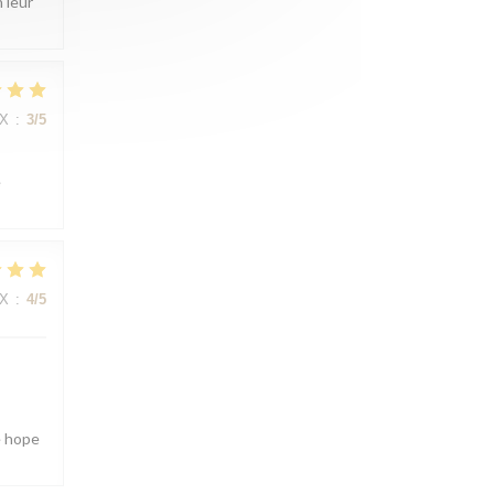
 leur
IX
:
3
/5
e
IX
:
4
/5
e hope