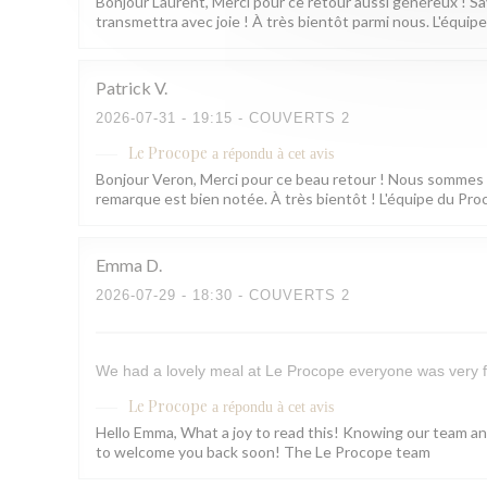
Bonjour Laurent, Merci pour ce retour aussi généreux ! Sa
transmettra avec joie ! À très bientôt parmi nous. L'équi
Patrick
V
2026-07-31
- 19:15 - COUVERTS 2
Le Procope
a répondu à cet avis
Bonjour Veron, Merci pour ce beau retour ! Nous sommes rav
remarque est bien notée. À très bientôt ! L'équipe du Pr
Emma
D
2026-07-29
- 18:30 - COUVERTS 2
We had a lovely meal at Le Procope everyone was very f
Le Procope
a répondu à cet avis
Hello Emma, What a joy to read this! Knowing our team a
to welcome you back soon! The Le Procope team