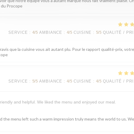
voir que notre équipe vous a autant marqué nous fait vraiment plaisir. On
pe du Procope
SERVICE
:
4
/5
AMBIANCE
:
4
/5
CUISINE
:
5
/5
QUALITÉ / PR
is que la cuisine vous ait autant plu. Pour le rapport qualité-prix, votr
ocope
SERVICE
:
5
/5
AMBIANCE
:
4
/5
CUISINE
:
4
/5
QUALITÉ / PR
riendly and helpful. We liked the menu and enjoyed our meal.
nd the menu left such a warm impression truly means the world to us. W