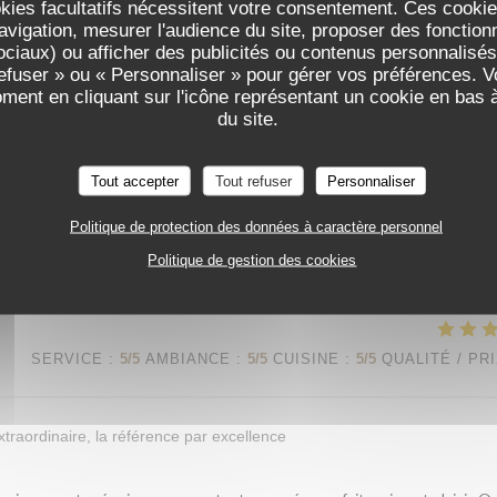
okies facultatifs nécessitent votre consentement. Ces cookies
avigation, mesurer l'audience du site, proposer des fonctionna
ciaux) ou afficher des publicités ou contenus personnalisés
ent plaisir ! Nous sommes ravis que la joue de bœuf vous ait autant sédui
refuser » ou « Personnaliser » pour gérer vos préférences. 
'équipe du Procope
oment en cliquant sur l'icône représentant un cookie en bas
du site.
SERVICE
:
3
/5
AMBIANCE
:
5
/5
CUISINE
:
5
/5
QUALITÉ / PR
Tout accepter
Tout refuser
Personnaliser
Politique de protection des données à caractère personnel
s recettes d'antan et l'âme de notre établissement vous ont séduit nous 
 nous en prenons bonne note. À très bientôt ! L'équipe du Procope
Politique de gestion des cookies
SERVICE
:
5
/5
AMBIANCE
:
5
/5
CUISINE
:
5
/5
QUALITÉ / PR
xtraordinaire, la référence par excellence