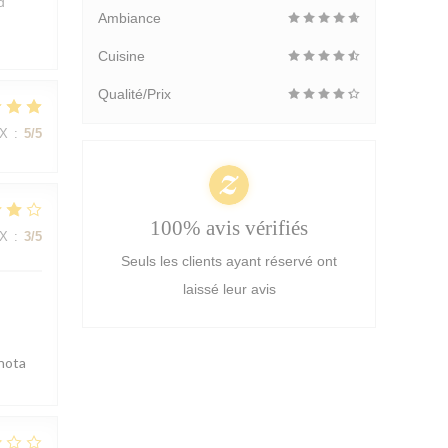
d
Ambiance
Cuisine
Qualité/Prix
IX
:
5
/5
100% avis vérifiés
IX
:
3
/5
Seuls les clients ayant réservé ont
laissé leur avis
 nota