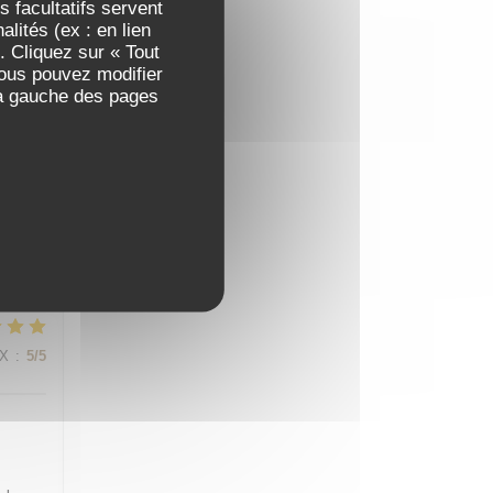
 facultatifs servent
lités (ex : en lien
. Cliquez sur « Tout
t.
Vous pouvez modifier
 à gauche des pages
IX
:
4
/5
fait
IX
:
5
/5