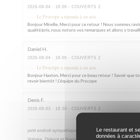
2026-08-04
- 18:00 - COUVERTS 2
Le Procope
a répondu à cet avis
Bonjour Mireille, Merci pour ce retour ! Nous sommes ravis 
qualité/prix, nous notons vos remarques et allons y trava
Daniel
H
2026-08-04
- 18:00 - COUVERTS 2
Le Procope
a répondu à cet avis
Bonjour Haxton, Merci pour ce beau retour ! Savoir que tou
revoir bientôt ! L'équipe du Procope
Denis
F
2026-08-03
- 18:30 - COUVERTS 2
Le restaurant et se
petit endroit sympathique, qui rappelle un peu les temps 
données à caractèr
Voltaire, Diderot et Napoléon s'y rendaient déjà, alors p