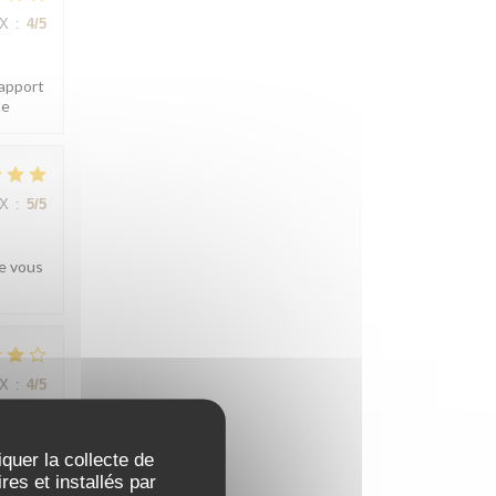
IX
:
4
/5
rapport
pe
IX
:
5
/5
re vous
IX
:
4
/5
iquer la collecte de
;
es et installés par