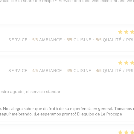
 would like to share the recipe?! Service and food was excellent and we’
SERVICE
:
5
/5
AMBIANCE
:
5
/5
CUISINE
:
5
/5
QUALITÉ / PR
SERVICE
:
4
/5
AMBIANCE
:
4
/5
CUISINE
:
4
/5
QUALITÉ / PR
stro agrado, el servicio standar.
ón. Nos alegra saber que disfrutó de su experiencia en general. Tomamos
ra seguir mejorando. ¡Le esperamos pronto! El equipo de Le Procope