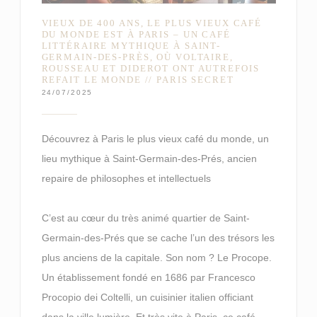
VIEUX DE 400 ANS, LE PLUS VIEUX CAFÉ
DU MONDE EST À PARIS – UN CAFÉ
LITTÉRAIRE MYTHIQUE À SAINT-
GERMAIN-DES-PRÈS, OÙ VOLTAIRE,
ROUSSEAU ET DIDEROT ONT AUTREFOIS
REFAIT LE MONDE // PARIS SECRET
24/07/2025
Découvrez à Paris le plus vieux café du monde, un
lieu mythique à Saint-Germain-des-Prés, ancien
repaire de philosophes et intellectuels
C’est au cœur du très animé quartier de Saint-
Germain-des-Prés que se cache l’un des trésors les
plus anciens de la capitale. Son nom ? Le Procope.
Un établissement fondé en 1686 par Francesco
Procopio dei Coltelli, un cuisinier italien officiant
dans la ville lumière. Et très vite à Paris, ce café –