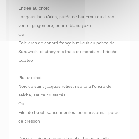
Entrée au choix :
Langoustines rôties, purée de butternut au citron
vert et gingembre, beurre blanc yuzu
Ou
Foie gras de canard français mi-cuit au poivre de
Sarawack, chutney aux fruits du mendiant, brioche
toastée
Plat au choix :
Noix de saint-jacques rôties, risotto à l'encre de
seiche, sauce crustacés
Ou
Filet de bœuf, sauce morilles, pommes anna, purée
de cresson
Dessert : Sphère poire-chocolat, biscuit vanille,