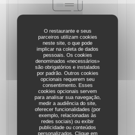
O restaurante e seus
parceiros utilizam cookies
SAINT-VALENTIN 2025 : LES MENUS DE
neste site, o que pode
CHEFS DE RESTAURANTS POUR UNE
implicar na coleta de dados
PARENTHÈSE ENCHANTÉE À PARIS
pessoais. Os cookies
07/02/2025
denominados «necessários»
são obrigatórios e instalados
por padrão. Outros cookies
Cette année encore, les chefs mettent les petits
opcionais requerem seu
plats dans les grands pour séduire les gourmets.
consentimento. Esses
cookies opcionais servem
para analisar sua navegação,
Le 14 février, tout doit être parfait : qu’on soit
medir a audiência do site,
oferecer funcionalidades (por
adepte d’ambiance romantique et de lumières
exemplo, relacionadas às
tamisées, ou d’une ambiance plus festive, le dîner
redes sociais) ou exibir
de la Saint-Valentin doit faire chavirer les cœurs.
publicidade ou conteúdos
personalizados. Clique em
Car si l’amour se célèbre au quotidien, la soirée des